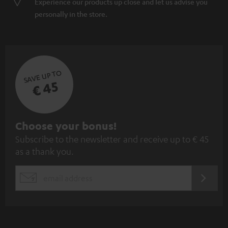
Experience our products up close and let us advise you
personally in the store.
SAVE UP TO
€ 45
S
Choose your bonus!
Subscribe to the newsletter and receive up to € 45
u
as a thank you.
b
s
REGIST
EMAIL
c
WIDGET
r
i