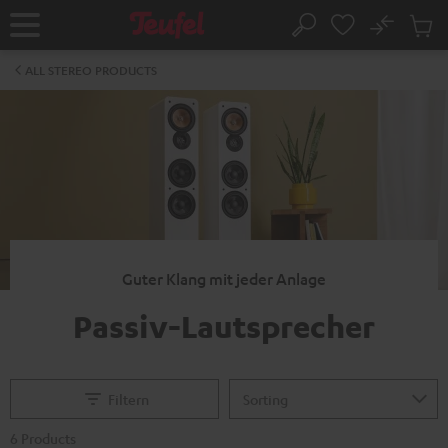
KIP TO
No
ONTENT
Sub
Home
Search
Cart
items
ALL STEREO PRODUCTS
Guter Klang mit jeder Anlage
Passiv-Lautsprecher
Filtern
6 Products