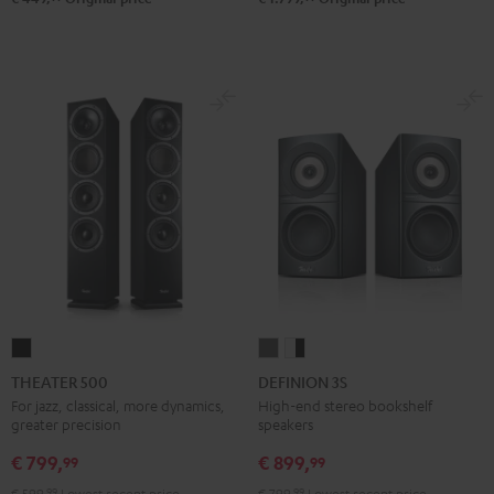
THEATER
DEFINION
DEFINION
500
3S
3S
THEATER 500
DEFINION 3S
Black
anthracite
white
For jazz, classical, more dynamics,
High-end stereo bookshelf
greater precision
speakers
-
black
€ 799,
€ 899,
99
99
€ 599,
99
Lowest recent price
€ 799,
99
Lowest recent price