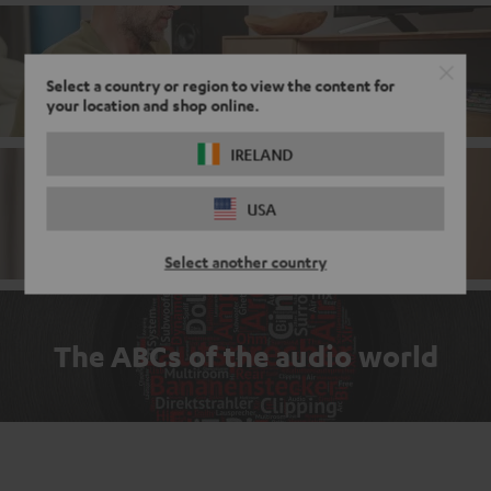
Stereo systems
Select a country or region to view the content for
your location and shop online.
IRELAND
Stereo bestsellers
USA
Select another country
The ABCs of the audio world