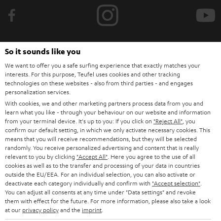
b
e
t
o
So it sounds like you
n
We want to offer you a safe surfing experience that exactly matches your
Categories
interests. For this purpose, Teufel uses cookies and other tracking
e
technologies on these websites - also from third parties - and engages
HOME CINEMA
w
personalization services.
Company
With cookies, we and other marketing partners process data from you and
s
SPEAKER PACKAGES
learn what you like - through your behaviour on our website and information
SUPPORT
l
from your terminal device. It's up to you: If you click on
Teufel Online Shops
"Reject All"
, you
confirm our default setting, in which we only activate necessary cookies. This
SOUNDBARS
e
CAREER
means that you will receive recommendations, but they will be selected
GERMANY
randomly. You receive personalized advertising and content that is really
t
STEREO
relevant to you by clicking
"Accept All"
. Here you agree to the use of all
PRESS
t
cookies as well as to the transfer and processing of your data in countries
AUSTRIA
outside the EU/EEA. For an individual selection, you can also activate or
SMART HOME
e
B2B
deactivate each category individually and confirm with
"Accept selection"
.
You can adjust all consents at any time under "Data settings" and revoke
r
SWITZERLAND
BLUETOOTH
them with effect for the future. For more information, please also take a look
BLOG
at our
privacy policy
and the
imprint
.
HEADPHONES