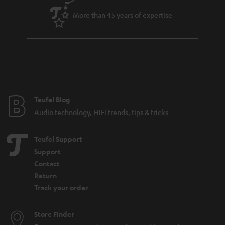
einer für links, einer für rechts. Man schließt diese dann an einen Stereo-
More than 45 years of expertise
Verstärker oder AV-Receiver an. Passive Lautsprecher gibt es in normalen
Stereo-Sets, als auch in
. Alle Bluetooth-Speaker oder
5.1-Surround-Sets
Teufel Streaming Lautsprecher sind aktive Lautsprecher. Sie benötigen
keinen zusätzlichen Verstärker. Teufel gewährt auf alle passiven
Lautsprecher bis zu 12 Jahre Garantie. Früher gab es auch passive
Subwoofer, heute sind allerdings alle
Subwoofer
aktiv ausgeführt, d.h. man
schließt sie direkt per Line-Kabel an einen
AV-Receiver
. Der AV-Receiver
spart sich so den Verstärker für den Subwoofer und kann leichter und
Teufel Blog
günstiger ausgeführt werden.
Audio technology, HiFi trends, tips & tricks
Verwandte Themen
Aktiv-Lautsprecher
Teufel Support
Stereoanlage
Support
Kabellose Lautsprecher
Contact
Heimkinosystem
Return
Track your order
Store Finder