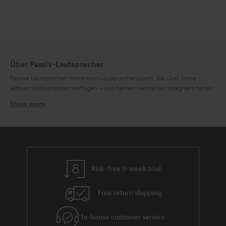
Über Passiv-Lautsprecher
Passive Lautsprecher nennt man Lautsprecherboxen, die über keine
aktiven Komponenten verfügen – also keinen Verstärker integriert haben.
Show more
So funktioniert ein Passiv-Lautsprecher
Passive Lautsprecher müssen mit einem Verstärker kombiniert werden,
damit sie funktionieren. Passive Lautsprecher bestehen meistens aus
einem Gehäuse (Holz oder Metall), ein oder mehreren
Frequenzweichen
,
einem Anschlussterminal und natürlich den eigentlichen Tönern. Es gibt 1-
Wege-Lautsprecher, 2-Wege-Lautsprecher, 3-Wege-Lautsprecher und
Risk-free 8-week trial
selten auch 4-Wege-Lautsprecher. Ein
ist mit 3
3-Wege-Lautsprecher
unterschiedlichen Tönern bestückt, die auch doppelt ausgeführt sein
Free return shipping
können. Verbaut ist dann ein z.B. ein Hoch-, ein Mittel- und zwei Tieftöner.
Passiv-Lautsprecher von Teufel
In-house customer service
Passive Lautsprecher werden bei Teufel immer paarweise ausgeliefert –