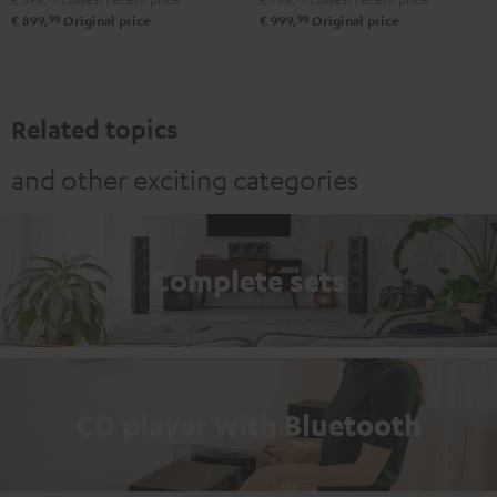
99
99
€ 899,
Original price
€ 999,
Original price
Related topics
and other exciting categories
Complete sets
CD player with Bluetooth