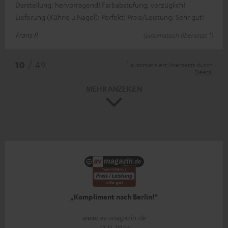
Darstellung: hervorragend! Farbabstufung: vorzüglich!
Lieferung (Kühne u Nagel): Perfekt! Preis/Leistung: Sehr gut!
Frans P.
(automatisch übersetzt *)
*
10
/ 49
automatisiert übersetzt durch
DeepL
MEHR ANZEIGEN
„Kompliment nach Berlin!“
www.av-magazin.de
12.11.2024