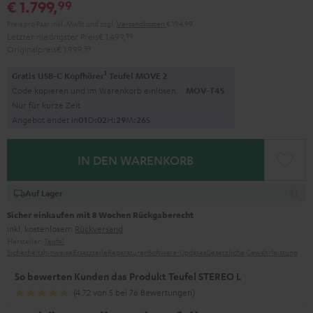
€ 1.799,
99
Preis pro Paar inkl. MwSt
und zzgl.
Versandkosten
€ 194,99
Letzter niedrigster Preis
€ 1.499,
99
Originalpreis
€ 1.999,
99
1
Gratis USB-C Kopfhörer
Teufel MOVE 2
Code kopieren und im Warenkorb einlösen.
MOV-T4S
Nur für kurze Zeit
Angebot endet in
0
1
D
:
0
2
H
:
2
9
M
:
2
5
S
IN DEN WARENKORB
Auf Lager
Sicher einkaufen mit 8 Wochen Rückgaberecht
inkl. kostenlosem
Rückversand
Hersteller:
Teufel
Sicherheitshinweise
Ersatzteile
Reparaturen
Software-Updates
Gesetzliche Gewährleistung
So bewerten Kunden das Produkt Teufel STEREO L
(4.72 von 5 bei 76 Bewertungen)