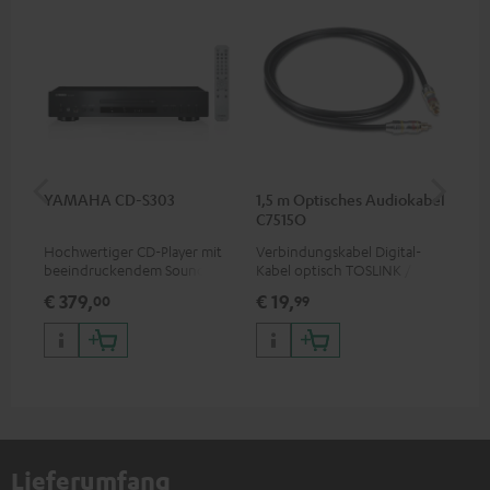
YAMAHA CD-S303
1,5 m Optisches Audiokabel
St
C7515O
C7
Hochwertiger CD-Player mit
Verbindungskabel Digital-
Uni
beeindruckendem Sound und
Kabel optisch TOSLINK / 3,5-
Ver
wertiger Verarbeitung
mm-Mini-TOSLINK
für
€ 379,
€ 19,
€ 
00
99
Bu
Lieferumfang