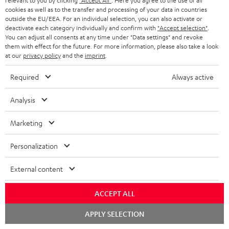
relevant to you by clicking
"Accept All"
. Here you agree to the use of all
cookies as well as to the transfer and processing of your data in countries
outside the EU/EEA. For an individual selection, you can also activate or
deactivate each category individually and confirm with
"Accept selection"
.
You can adjust all consents at any time under "Data settings" and revoke
them with effect for the future. For more information, please also take a look
at our
privacy policy
and the
imprint
.
Teufel Blog
Audio-Technologien, HiFi-Trends, Tipps & Tricks
Required
Always active
Teufel Support
Analysis
Support & Kontakt
Marketing
Rückgabe / Rücktritt
Sendungsverfolgung
Personalization
Store Finder
External content
Erlebe unsere Produkte hautnah und lass dich persönlich
im Store beraten.
ACCEPT ALL
Chat
APPLY SELECTION
starten