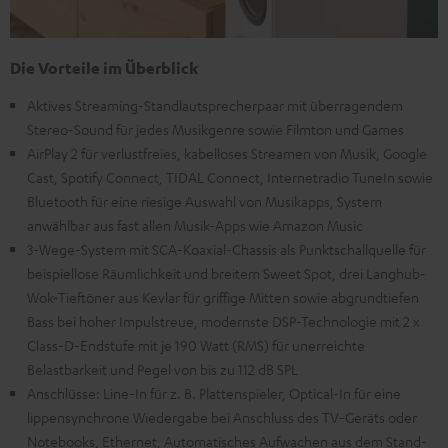
Die Vorteile im Überblick
Aktives Streaming-Standlautsprecherpaar mit überragendem
Stereo-Sound für jedes Musikgenre sowie Filmton und Games
AirPlay 2 für verlustfreies, kabelloses Streamen von Musik, Google
Cast, Spotify Connect, TIDAL Connect, Internetradio TuneIn sowie
Bluetooth für eine riesige Auswahl von Musikapps, System
anwählbar aus fast allen Musik-Apps wie Amazon Music
3-Wege-System mit SCA-Koaxial-Chassis als Punktschallquelle für
beispiellose Räumlichkeit und breitem Sweet Spot, drei Langhub-
Wok-Tieftöner aus Kevlar für griffige Mitten sowie abgrundtiefen
Bass bei hoher Impulstreue, modernste DSP-Technologie mit 2 x
Class-D-Endstufe mit je 190 Watt (RMS) für unerreichte
Belastbarkeit und Pegel von bis zu 112 dB SPL
Anschlüsse: Line-In für z. B. Plattenspieler, Optical-In für eine
lippensynchrone Wiedergabe bei Anschluss des TV-Geräts oder
Notebooks, Ethernet, Automatisches Aufwachen aus dem Stand-