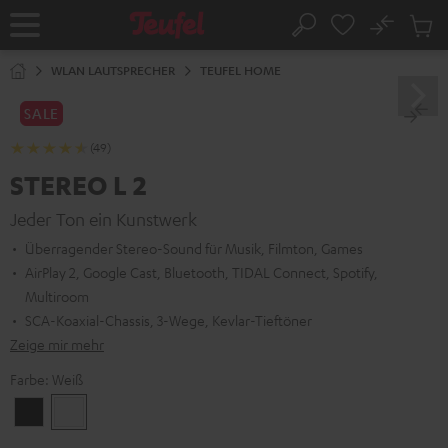
ZUM
NHALT
No
Abs
Startseite
Suche
RINGEN
Artike
im
WLAN LAUTSPRECHER
TEUFEL HOME
Waren
SALE
(49)
STEREO L 2
Jeder Ton ein Kunstwerk
Überragender Stereo-Sound für Musik, Filmton, Games
AirPlay 2, Google Cast, Bluetooth, TIDAL Connect, Spotify,
Multiroom
SCA-Koaxial-Chassis, 3-Wege, Kevlar-Tieftöner
Zeige mir mehr
Farbe:
Weiß
Schwarz
Weiß