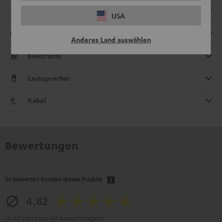
Abmessungen
USA
Anschlüsse
Anderes Land auswählen
Elektronik
Lautsprecher
Kabel
Bewertungen
So bewerten Kunden dieses Produkt
4.82
(4.82 von 5 bei 49 Bewertungen)