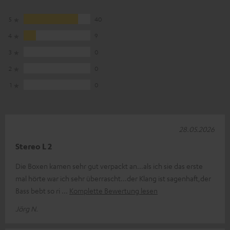
5
40
4
9
3
0
2
0
1
0
28.05.2026
Stereo L 2
Die Boxen kamen sehr gut verpackt an...als ich sie das erste
mal hörte war ich sehr überrascht...der Klang ist sagenhaft,der
Bass bebt so ri
Komplette Bewertung lesen
Jörg N.