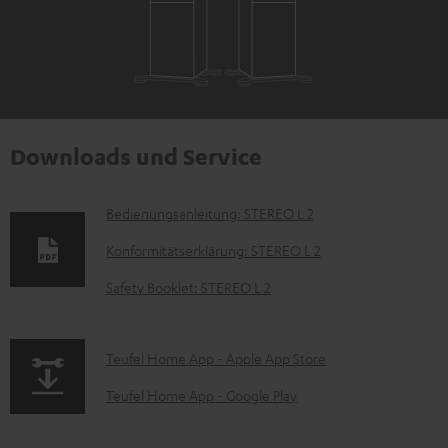
Downloads und Service
D
Bedienungsanleitung: STEREO L 2
o
Konformitätserklärung: STEREO L 2
k
Safety Booklet: STEREO L 2
u
m
p
Teufel Home App - Apple App Store
e
a
n
Teufel Home App - Google Play
g
t