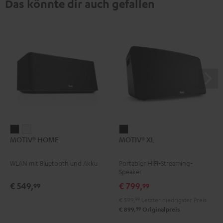
Das könnte dir auch gefallen
MOTIV®
MOTIV®
MOTIV®
MOTIV® HOME
MOTIV® XL
HOME
HOME
XL
Schwarz
Weiß
Schwarz
WLAN mit Bluetooth und Akku
Portabler HiFi-Streaming-
Speaker
€ 549,
€ 799,
99
99
€ 599,
99
Letzter niedrigster Preis
99
€ 899,
Originalpreis