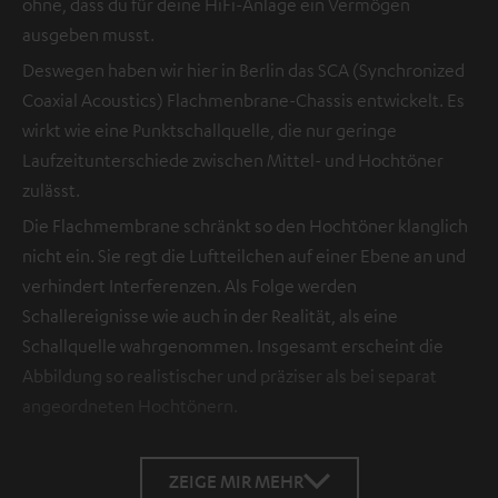
ohne, dass du für deine HiFi-Anlage ein Vermögen
ausgeben musst.
Deswegen haben wir hier in Berlin das SCA (Synchronized
Coaxial Acoustics) Flachmenbrane-Chassis entwickelt. Es
wirkt wie eine Punktschallquelle, die nur geringe
Laufzeitunterschiede zwischen Mittel- und Hochtöner
zulässt.
Die Flachmembrane schränkt so den Hochtöner klanglich
nicht ein. Sie regt die Luftteilchen auf einer Ebene an und
verhindert Interferenzen. Als Folge werden
Schallereignisse wie auch in der Realität, als eine
Schallquelle wahrgenommen. Insgesamt erscheint die
Abbildung so realistischer und präziser als bei separat
angeordneten Hochtönern.
ZEIGE MIR MEHR