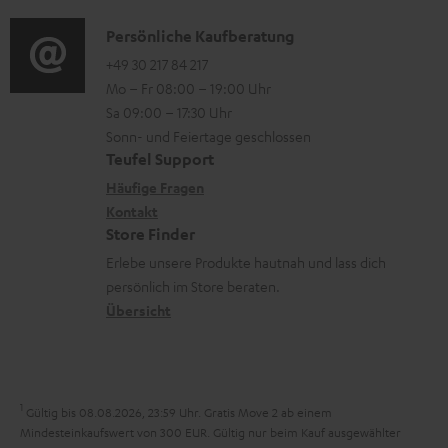
r
d
e
a
n
t
i
n
K
Persönliche Kaufberatung
t
e
.
o
o
+49 30 217 84 217
i
n
Mo – Fr 08:00 – 19:00 Uhr
l
-
n
o
z
Sa 09:00 – 17:30 Uhr
i
L
t
n
u
Sonn- und Feiertage geschlossen
n
e
a
e
Teufel Support
m
k
x
k
n
Häufige Fragen
V
s
i
Kontakt
t
z
e
Store Finder
.
k
d
u
r
Erlebe unsere Produkte hautnah und lass dich
t
o
a
r
s
persönlich im Store beraten.
i
n
t
G
Übersicht
a
t
e
a
n
l
n
r
d
e
a
1
Gültig bis 08.08.2026, 23:59 Uhr. Gratis Move 2 ab einem
_
n
Mindesteinkaufswert von 300 EUR. Gültig nur beim Kauf ausgewählter