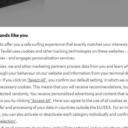
ounds like you
o offer you a safe surfing experience that exactly matches your interests.
Teufel uses cookies and other tracking technologies on these websites - 
ties - and engages personalization services.
kies, we and other marketing partners process data from you and learn w
rough your behaviour on our website and information from your terminal de
: If you click on
"Reject All"
, you confirm our default setting, in which we o
 necessary cookies. This means that you will receive recommendations, bu
elected randomly. You receive personalized advertising and content that is 
to you by clicking
"Accept All"
. Here you agree to the use of all cookies as 
fer and processing of your data in countries outside the EU/EEA. For an in
, you can also activate or deactivate each category individually and confi
selection"
.
D
YND
ROCKSTER
ROCKSTER
ROCKSTER
djust all consents at any time under "Data settings" and revoke them with