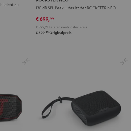
Schwarz
h leicht zu
130 dB SPL Peak – das ist der ROCKSTER NEO.
€ 699,
99
€ 599,
99
Letzter niedrigster Preis
99
€ 899,
Originalpreis