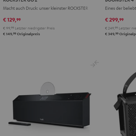
2
2
2
Mint
Night
Macht auch Druck: unser kleinster ROCKSTER
Eines der belieb
Black
Gray
Night
Green
Black
&
&
Black
€ 129,
€ 299,
99
99
Red
Black
€ 99,
99
Letzter niedrigster Preis
€ 249,
99
Letzter nie
99
99
€ 149,
Originalpreis
€ 349,
Originalp