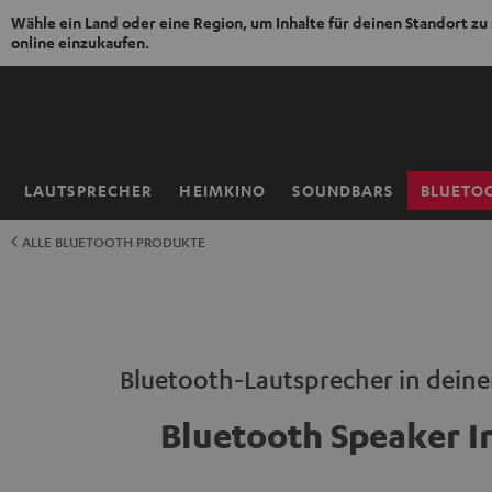
Wähle ein Land oder eine Region, um Inhalte für deinen Standort zu
online einzukaufen.
ZUM
NHALT
RINGEN
LAUTSPRECHER
HEIMKINO
SOUNDBARS
BLUETO
Startseite
ALLE BLUETOOTH PRODUKTE
Bluetooth-Lautsprecher in dei
Bluetooth Speaker I