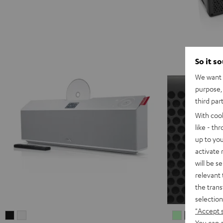
So it s
We want t
purpose, 
third par
With coo
like - th
up to you
activate
will be s
relevant 
the trans
selection
"Accept 
MUSICSTATION
MUSICSTATION
MYND
MYND
MYN
M
You can a