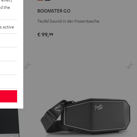
GO
GO
d the
BOOMSTER GO
Coral
Night
Red
Black
 Wasserschutz
Teufel Sound in der Hosentasche
s active
€ 99,
99