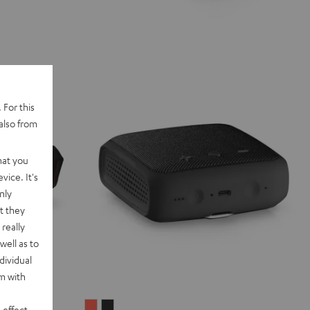
 For this
also from
hat you
vice. It's
nly
t they
really
well as to
dividual
rm with
BOOMSTER
BOOMSTER
 effect