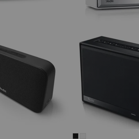
Teufel
Teufel