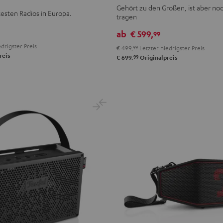
2
Gehört zu den Großen, ist aber noc
testen Radios in Europa.
tragen
Schwarz
ab
€ 599,
99
drigster Preis
€ 499,
99
Letzter niedrigster Preis
reis
99
€ 699,
Originalpreis