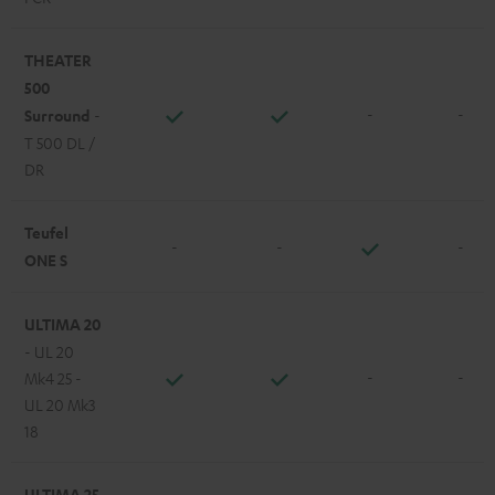
THEATER
500
-
-
Surround
-
T 500 DL /
DR
Teufel
-
-
-
ONE S
ULTIMA 20
- UL 20
-
-
Mk4 25 -
UL 20 Mk3
18
ULTIMA 25