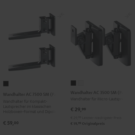
Wandhalter
Wandhalter
Wandhalter
AC
AC
AC
Wandhalter AC 3500 SM (Paar)
Wandhalter AC 7500 SM (Paar)
3500
3500
7500
Wandhalter für Micro-Lautsprecher
Wandhalter für Kompakt-
SM
SM
SM
Lautsprecher im klassischen
€ 29,
99
Holzboxen-Format und Dipole
(Paar)
(Paar)
(Paar)
€ 29,
99
Letzter niedrigster Preis
Schwarz
Weiß
Schwarz
€ 59,
00
99
€ 19,
Originalpreis