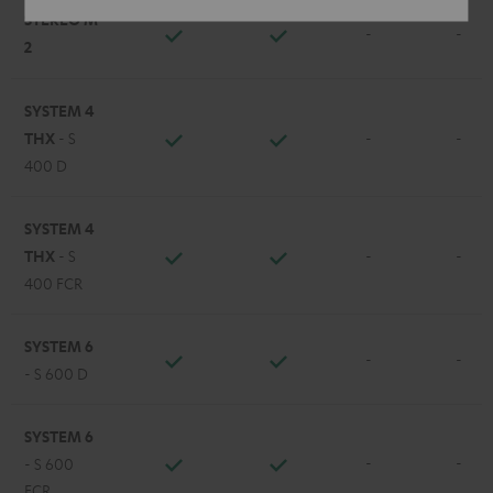
STEREO M
-
-
2
SYSTEM 4
THX
- S
-
-
400 D
SYSTEM 4
THX
- S
-
-
400 FCR
SYSTEM 6
-
-
- S 600 D
SYSTEM 6
-
-
- S 600
FCR