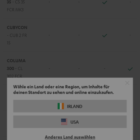
35
- CS 35
-
-
-
FCR MK3
CUBYCON
-
-
-
- CUB 2 FR
15
COLUMA
300
- CL
-
-
-
302 FCR
Wähle ein Land oder eine Region, um Inhalte für
deinen Standort zu sehen und online einzukaufen.
EFFEKT /
-
-
-
EFFEKT 2
IRLAND
LT 4
- L
USA
-
-
-
430 FCR
Anderes Land auswählen