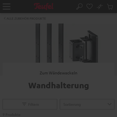
ZUM
NHALT
No
Abs
Startseite
Suche
RINGEN
Artike
im
ALLE ZUBEHÖR PRODUKTE
Waren
Zum Wändewackeln
Wandhalterung
Filtern
9 Produkte