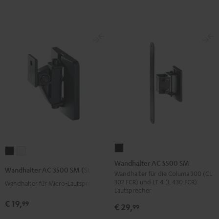
Wandhalter
Wandhalter
Wandhalter
AC
Wandhalter AC 5500 SM
AC
AC
Wandhalter AC 3500 SM (Stk.)
5500
Wandhalter für die Columa 300 (CL
3500
3500
302 FCR) und LT 4 (L 430 FCR)
Wandhalter für Micro-Lautsprecher
SM
SM
SM
Lautsprecher
Schwarz
(Stk.)
(Stk.)
€ 19,
99
€ 29,
99
Schwarz
Weiß