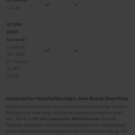
-
-
- UL 25
ULTIMA
20/40
Surround
-
Center UL
-
-
40 C Mk4
25 - Center
UL 40 C
Mk3 18
Lautsprecher-Wandhalterungen: Jede Box an ihren Platz
Bei allen Vorteilen im Audio-Bereich, die eine Heimkino-Anlage zu bieten
hat, braucht sie Platz, was je nach Typ der Lautsprecherboxen variieren
kann. Abhilfe schafft
. Wertvolle
eine Lautsprecher-Wandhalterung
Stellfläche kann wieder sinnvoll verwendet werden, wenn man die Boxen
direkt an der Wand (Wandmontage) oder der Zimmerdecke anbringt. Die