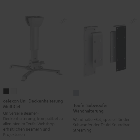
celexon
celexon
Teufel
Uni-
Uni-
celexon Uni-Deckenhalterung
Subwoofer
Teufel Subwoofer
MultiCel
Deckenhalterung
Deckenhalterung
Wandhalterung
Wandhalterung
Universelle Beamer-
MultiCel
MultiCel
Silber
Deckenhalterung, kompatibel zu
Wandhalter-Set, speziell für den
Schwarz
Weiß
allen hier im Teufel Webshop
Subwoofer der Teufel Soundbar
erhältlichen Beamern und
Streaming
Projektoren