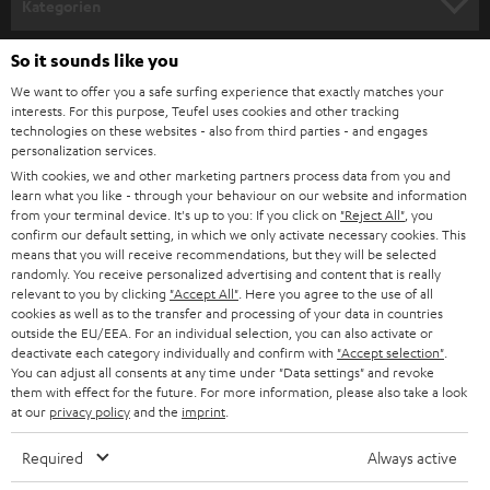
Kategorien
m
HEIMKINO
e
So it sounds like you
Unternehmen
l
We want to offer you a safe surfing experience that exactly matches your
HEIMKINO-KOMPLETTANLAGEN
interests. For this purpose, Teufel uses cookies and other tracking
SUPPORT
d
Teufel Onlineshops
technologies on these websites - also from third parties - and engages
personalization services.
SOUNDBARS
u
KARRIERE
With cookies, we and other marketing partners process data from you and
DEUTSCHLAND
n
learn what you like - through your behaviour on our website and information
STEREO
PRESSE & MARKETING
from your terminal device. It's up to you: If you click on
"Reject All"
, you
g
confirm our default setting, in which we only activate necessary cookies. This
ÖSTERREICH
SMART HOME
means that you will receive recommendations, but they will be selected
GESCHÄFTSKUNDEN
randomly. You receive personalized advertising and content that is really
relevant to you by clicking
"Accept All"
. Here you agree to the use of all
SCHWEIZ
BLUETOOTH-LAUTSPRECHER
PARTNERPROGRAMM
cookies as well as to the transfer and processing of your data in countries
outside the EU/EEA. For an individual selection, you can also activate or
KOPFHÖRER
deactivate each category individually and confirm with
"Accept selection"
.
NIEDERLANDE
BLOG
You can adjust all consents at any time under "Data settings" and revoke
them with effect for the future. For more information, please also take a look
BLUETOOTH-KOPFHÖRER
NEWSLETTER
at our
privacy policy
and the
imprint
.
BELGIEN
STEREOANLAGEN
STORES
Required
Always active
FRANKREICH
LAUTSPRECHER