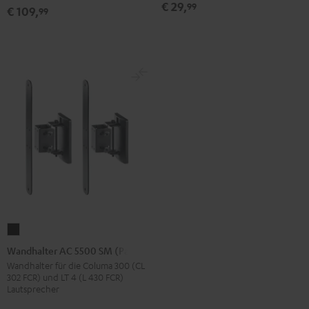
€ 29,
99
€ 109,
99
Wandhalter
AC
Wandhalter AC 5500 SM (Paar)
5500
Wandhalter für die Columa 300 (CL
302 FCR) und LT 4 (L 430 FCR)
SM
Lautsprecher
(Paar)