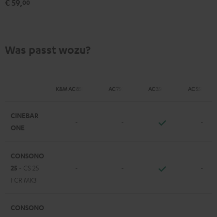
€ 59,
00
Schwarz
Was passt wozu?
K&M AC 8500 SM
AC 7500 SM
AC 3500 SM
AC 5500 SM
CINEBAR
-
-
-
ONE
CONSONO
25
- CS 25
-
-
-
FCR MK3
CONSONO