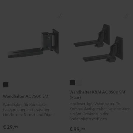
Wandhalter
Wandhalter
Wandhalter
K&M
K&M
Wandhalter K&M AC 8500 SM
AC
Wandhalter AC 7500 SM
(Paar)
AC
AC
7500
Hochwertiger Wandhalter für
8500
8500
Wandhalter für Kompakt-
SM
Kompaktlautsprecher, welche über
Lautsprecher im klassischen
SM
SM
Schwarz
ein M6-Gewinde in der
Holzboxen-Format und Dipole
(Paar)
(Paar)
Bodenplatte verfügen
Schwarz
Weiß
€ 29,
99
€ 99,
99