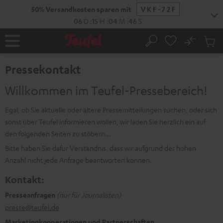
ZUM
50% Versandkosten sparen mit
VKF-72F
NHALT
RINGEN
06
D
:
15
H
:
04
M
:
46
S
No
Abs
Startseite
Suche
Artike
im
Pressekontakt
Waren
Willkommen im Teufel-Pressebereich!
Egal, ob Sie aktuelle oder ältere Pressemitteilungen suchen, oder sich
sonst über Teufel informieren wollen, wir laden Sie herzlich ein auf
den folgenden Seiten zu stöbern...
Bitte haben Sie dafür Verständnis, dass wir aufgrund der hohen
Anzahl nicht jede Anfrage beantworten können.
Kontakt:
Presseanfragen
(nur für Journalisten)
presse@teufel.de
Marketingkooperationen und Partnerschaften