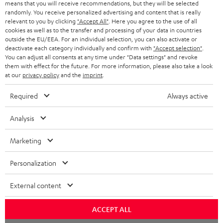
BIS ZU
means that you will receive recommendations, but they will be selected
45 €
randomly. You receive personalized advertising and content that is really
relevant to you by clicking
"Accept All"
. Here you agree to the use of all
RABATT
cookies as well as to the transfer and processing of your data in countries
outside the EU/EEA. For an individual selection, you can also activate or
deactivate each category individually and confirm with
"Accept selection"
.
N
Wähle deinen Gutschein!
You can adjust all consents at any time under "Data settings" and revoke
them with effect for the future. For more information, please also take a look
Melde dich für den Newsletter an und erhalte bis zu
e
at our
privacy policy
and the
imprint
.
45 € als Dankeschön.
w
Required
Always active
s
JETZT
EMAIL
l
Analysis
ANME
WIDGET
e
Marketing
t
t
Personalization
e
External content
r
a
ACCEPT ALL
n