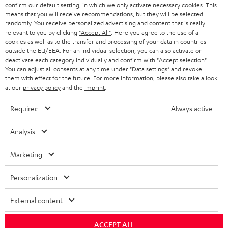
RABATT
confirm our default setting, in which we only activate necessary cookies. This
means that you will receive recommendations, but they will be selected
randomly. You receive personalized advertising and content that is really
N
Wähle deinen Gutschein!
relevant to you by clicking
"Accept All"
. Here you agree to the use of all
cookies as well as to the transfer and processing of your data in countries
Melde dich für den Newsletter an und erhalte bis zu
e
outside the EU/EEA. For an individual selection, you can also activate or
45 € als Dankeschön.
deactivate each category individually and confirm with
"Accept selection"
.
w
You can adjust all consents at any time under "Data settings" and revoke
s
them with effect for the future. For more information, please also take a look
at our
privacy policy
and the
imprint
.
JETZT
EMAIL
l
ANME
WIDGET
e
Required
Always active
t
Analysis
t
e
Marketing
r
Personalization
a
n
External content
Kategorien
m
ACCEPT ALL