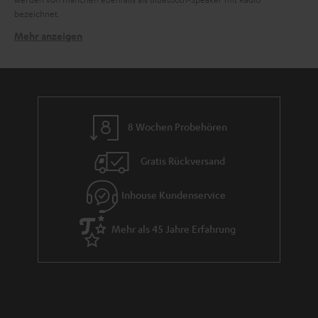
bezeichnet.
Mehr anzeigen
Gibt es Bluetooth Lautsprecher mit Radio, die
wasserfest sind?
Ja, es gibt auch Bluetooth-Lautsprecher mit Radio und einer
IP-
Zertifizierung
. Unser BOOMSTER verfügt über die IPX5-Zertifizierung und
ist geschützt gegen Strahlwasser aus allen Richtungen. Hierdurch kann ein
leichterer Regenschauer problemlos überstanden werden. Durch sein
8 Wochen Probehören
robustes Gehäuse und dem Tragegriff kann er natürlich auch bei
Starkregen schnell einen neuen trockeneren Platz finden.
Gratis Rückversand
Können sich bei Bluetooth Lautsprechern mit Radio die
Frequenzen überschneiden?
Inhouse Kundenservice
Da beide Betriebsmodi nicht zur gleichen Zeit verwendet werden können
und unterschiedliche
Frequenzbereiche
bei UKW und
Bluetooth
genutzt
Mehr als 45 Jahre Erfahrung
werden, kann das Tonsignal störungsfrei wiedergegeben werden. Eine
Überschneidung oder Interferenz mit den verwendeten
Frequenzbereichen ist quasi ausgeschlossen.
Kann ich mit jedem Bluetooth-Lautsprecher Radio
hören?