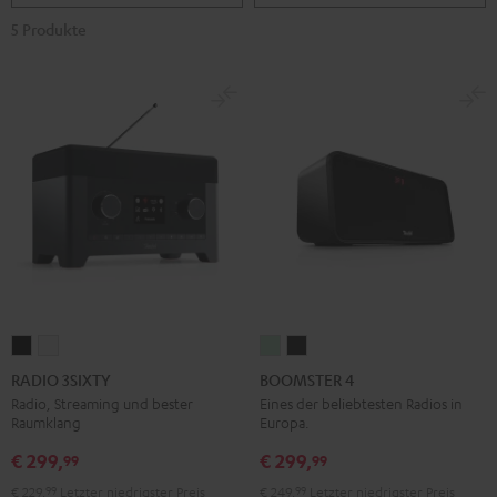
5 Produkte
RADIO
RADIO
BOOMSTER
BOOMSTER
3SIXTY
3SIXTY
4
4
RADIO 3SIXTY
BOOMSTER 4
Schwarz
Weiß
Mint
Night
Radio, Streaming und bester
Eines der beliebtesten Radios in
Raumklang
Europa.
Green
Black
€ 299,
€ 299,
99
99
€ 229,
99
Letzter niedrigster Preis
€ 249,
99
Letzter niedrigster Preis