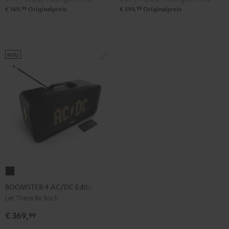
99
99
€ 169,
Originalpreis
€ 599,
Originalpreis
NEU
BOOMSTER
4
BOOMSTER 4 AC/DC Edition
AC/DC
Let There Be Rock
Edition
€ 369,
99
Night