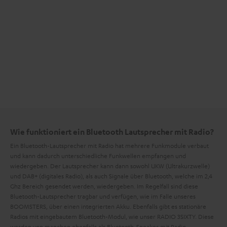
Wie funktioniert ein Bluetooth Lautsprecher mit Radio?
Ein Bluetooth-Lautsprecher mit Radio hat mehrere Funkmodule verbaut
und kann dadurch unterschiedliche Funkwellen empfangen und
wiedergeben. Der Lautsprecher kann dann sowohl UKW (Ultrakurzwelle)
und DAB+ (digitales Radio), als auch Signale über Bluetooth, welche im 2,4
Ghz Bereich gesendet werden, wiedergeben. Im Regelfall sind diese
Bluetooth-Lautsprecher tragbar und verfügen, wie im Falle unseres
BOOMSTERS, über einen integrierten Akku. Ebenfalls gibt es stationäre
Radios mit eingebautem Bluetooth-Modul, wie unser RADIO 3SIXTY. Diese
werden von manchen ebenfalls als Bluetooth-Speaker mit Radio