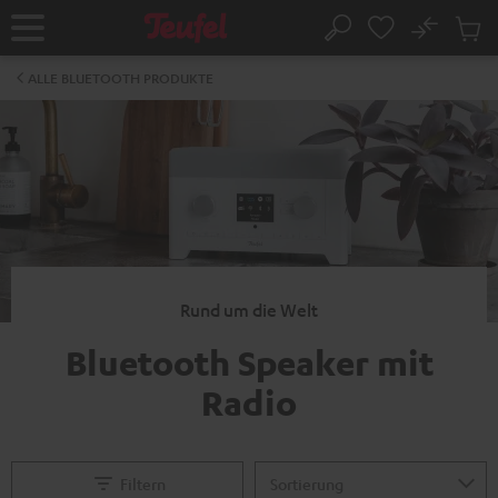
ZUM
NHALT
No
Abs
Startseite
Suche
RINGEN
Artike
im
ALLE BLUETOOTH PRODUKTE
Waren
Rund um die Welt
Bluetooth Speaker mit
Radio
Filtern