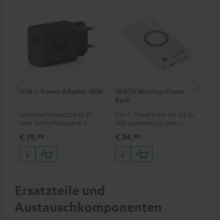
USB-C Power Adapter 30W
VARTA Wireless Power
Fe
Bank
Sy
Universell einsetzbares 30
2-in-1: Powerbank mit bis zu
Hoc
Watt Schnellladegerät für
18W Ladeleistung über USB
Sen
Kopfhörer & Portables sowie
Typ C & Wireless Charger mit
pas
€ 19,
€ 34,
€ 
99
99
Apple iPhones, Android
bis zu 10W Ladestrom
Blu
Smartphones, Tablets und
Kom
Geräte mit USB-C-Anschluss
So
Ersatzteile und
Austauschkomponenten