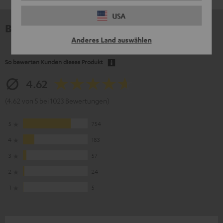
USA
Bewertungen
Anderes Land auswählen
So bewerten Kunden dieses Produkt
4.62
(4.62 von 5 bei 1023 Bewertungen)
5
754
4
183
3
57
2
24
1
5