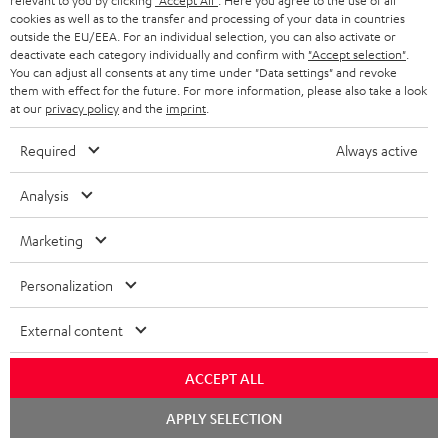
i
relevant to you by clicking
"Accept All"
. Here you agree to the use of all
e
o
u
cookies as well as to the transfer and processing of your data in countries
m
o
outside the EU/EEA. For an individual selection, you can also activate or
n
r
d
a
deactivate each category individually and confirm with
"Accept selection"
.
n
You can adjust all consents at any time under "Data settings" and revoke
t
i
K
Persönliche Kaufberatung
t
e
them with effect for the future. For more information, please also take a look
.
o
at our
privacy policy
and the
imprint
.
o
+49 30 217 84 217
i
n
Mo – Fr 08:00 – 19:00 Uhr
l
-
n
o
z
Required
Always active
Sa 09:00 – 17:30 Uhr
i
L
t
n
u
Sonn- und Feiertage geschlossen
Analysis
n
e
a
e
Teufel Support
m
k
x
k
n
Häufige Fragen
V
Marketing
s
i
Kontakt
t
z
e
Store Finder
Personalization
.
k
d
u
r
Erlebe unsere Produkte hautnah und lass dich
t
o
a
r
s
External content
persönlich im Store beraten.
i
n
t
G
Übersicht
a
t
ACCEPT ALL
e
a
n
l
n
Chat
r
APPLY SELECTION
d
starten
e