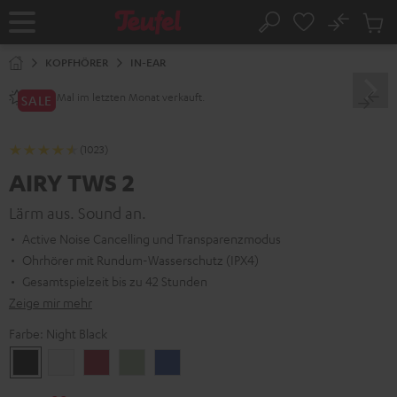
ZUM
NHALT
No
Abs
Startseite
Suche
RINGEN
Artike
im
KOPFHÖRER
IN-EAR
Waren
Mal im letzten Monat verkauft.
2800+
SALE
(1023)
AIRY TWS 2
Lärm aus. Sound an.
Active Noise Cancelling und Transparenzmodus
Ohrhörer mit Rundum-Wasserschutz (IPX4)
Gesamtspielzeit bis zu 42 Stunden
Zeige mir mehr
Farbe:
Night Black
Night
Pure
Ruby
Sage
Space
Black
White
Red
Green
Blue