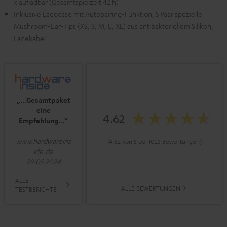
x aufladbar (Gesamtspielzeit 42 h)
Inklusive Ladecase mit Autopairing-Funktion, 5 Paar spezielle
Mushroom-Ear-Tips (XS, S, M, L, XL) aus antibakteriellem Silikon,
Ladekabel
„…Gesamtpaket
eine
4.62
Empfehlung…“
www.hardwareins
(4.62 von 5 bei 1023 Bewertungen)
ide.de
29.05.2024
ALLE
ALLE BEWERTUNGEN
TESTBERICHTE