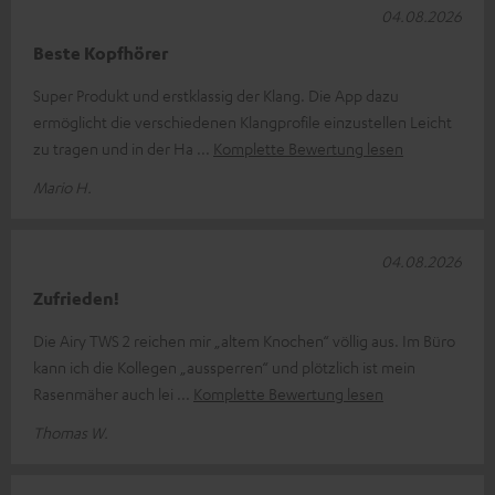
04.08.2026
Beste Kopfhörer
Super Produkt und erstklassig der Klang. Die App dazu
ermöglicht die verschiedenen Klangprofile einzustellen Leicht
zu tragen und in der Ha
Komplette Bewertung lesen
Mario H.
04.08.2026
Zufrieden!
Die Airy TWS 2 reichen mir „altem Knochen“ völlig aus. Im Büro
kann ich die Kollegen „aussperren“ und plötzlich ist mein
Rasenmäher auch lei
Komplette Bewertung lesen
Thomas W.