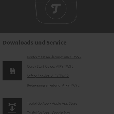
Downloads und Service
D
Konformitätserklärung: AIRY TWS 2
o
Quick Start Guide: AIRY TWS 2
k
Safety Booklet: AIRY TWS 2
u
Bedienungsanleitung: AIRY TWS 2
m
e
n
p
Teufel Go App - Apple App Store
t
a
Teufel Go App - Google Play