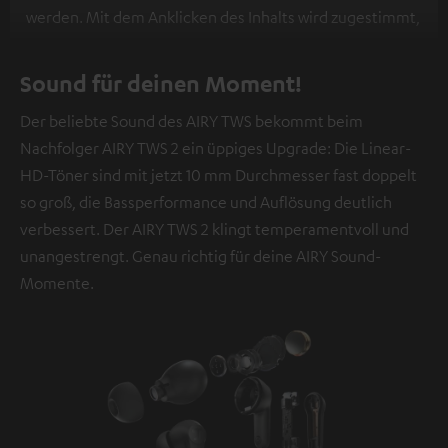
werden. Mit dem Anklicken des Inhalts wird zugestimmt,
dass externe Inhalte angezeigt werden. Dabei können
personenbezogene Daten an Drittplattformen
Sound für deinen Moment!
übermittelt werden.
Weitere Informationen sind in der
Der beliebte Sound des AIRY TWS bekommt beim
Datenschutzerklärung unter I zu finden
.
Nachfolger AIRY TWS 2 ein üppiges Upgrade: Die Linear-
HD-Töner sind mit jetzt 10 mm Durchmesser fast doppelt
so groß, die Bassperformance und Auflösung deutlich
verbessert. Der AIRY TWS 2 klingt temperamentvoll und
unangestrengt. Genau richtig für deine AIRY Sound-
Momente.