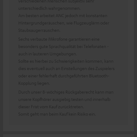
verschiedenen Menschen subjektiv sehr
unterschiedlich wahrgenommen.
Am besten arbeitet ANC jedoch mit konstanten
Hintergrundgeräuschen, wie Flugzeuglärm oder
Staubsaugerrauschen.
Sechs verbaute Mikrofone garantieren eine
besonders gute Sprachqualität bei Telefonaten -
auch in lauteren Umgebungen.
Sollte es hierbei zu Schwierigkeiten kommen, kann
dies eventuell auch an Einstellungen des Zuspielers
oder einer fehlerhaft durchgeführten Bluetooth-
Kopplung liegen.
Durch unser 8-wöchiges Rückgaberecht kann man
unsere Kopfhörer ausgiebig testen und innerhalb
dieser Frist vom Kauf zurücktreten.
Somit geht man beim Kauf kein Risiko ein.