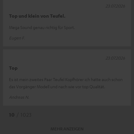
23.07.2026
Top und klein von Teufel.
Mega Sound genau richtig für Sport.
Eugen F.
23.07.2026
Top
Es ist mein zweites Paar Teufel Kopfhörer ich hatte auch schon
das Vorgänger Modell und nach wie vor top Qualität.
Andreas N.
10
/ 1023
MEHR ANZEIGEN