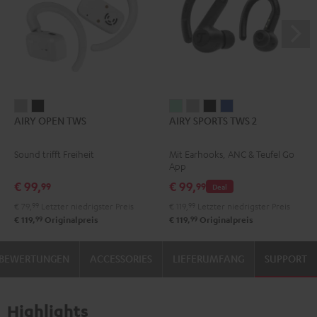
AIRY
AIRY
AIRY
AIRY
AIRY
AIRY
AIRY OPEN TWS
AIRY SPORTS TWS 2
OPEN
OPEN
SPORTS
SPORTS
SPORTS
SPORTS
TWS
TWS
TWS
TWS
TWS
TWS
Sound trifft Freiheit
Mit Earhooks, ANC & Teufel Go
Moon
Night
2
2
2
2
App
Gray
Black
Misty
Moon
Night
Space
€ 99,
€ 99,
99
99
Deal
Green
Gray
Black
Blue
€ 79,
99
Letzter niedrigster Preis
€ 119,
99
Letzter niedrigster Preis
99
99
€ 119,
Originalpreis
€ 119,
Originalpreis
BEWERTUNGEN
ACCESSORIES
LIEFERUMFANG
SUPPORT
Highlights