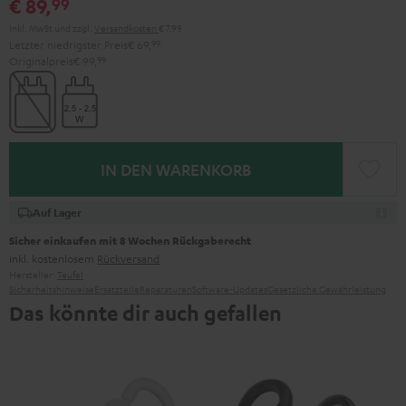
€ 89,
99
Inkl. MwSt
und zzgl.
Versandkosten
€ 7,99
Letzter niedrigster Preis
€ 69,
99
Originalpreis
€ 99,
99
IN DEN WARENKORB
Auf Lager
Sicher einkaufen mit 8 Wochen Rückgaberecht
inkl. kostenlosem
Rückversand
Hersteller:
Teufel
Sicherheitshinweise
Ersatzteile
Reparaturen
Software-Updates
Gesetzliche Gewährleistung
Das könnte dir auch gefallen