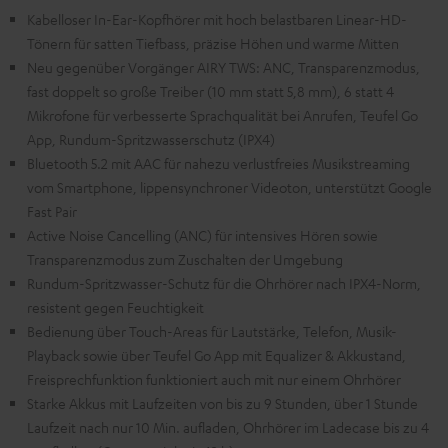
Kabelloser In-Ear-Kopfhörer mit hoch belastbaren Linear-HD-
Tönern für satten Tiefbass, präzise Höhen und warme Mitten
Neu gegenüber Vorgänger AIRY TWS: ANC, Transparenzmodus,
fast doppelt so große Treiber (10 mm statt 5,8 mm), 6 statt 4
Mikrofone für verbesserte Sprachqualität bei Anrufen, Teufel Go
App, Rundum-Spritzwasserschutz (IPX4)
Bluetooth 5.2 mit AAC für nahezu verlustfreies Musikstreaming
vom Smartphone, lippensynchroner Videoton, unterstützt Google
Fast Pair
Active Noise Cancelling (ANC) für intensives Hören sowie
Transparenzmodus zum Zuschalten der Umgebung
Rundum-Spritzwasser-Schutz für die Ohrhörer nach IPX4-Norm,
resistent gegen Feuchtigkeit
Bedienung über Touch-Areas für Lautstärke, Telefon, Musik-
Playback sowie über Teufel Go App mit Equalizer & Akkustand,
Freisprechfunktion funktioniert auch mit nur einem Ohrhörer
Starke Akkus mit Laufzeiten von bis zu 9 Stunden, über 1 Stunde
Laufzeit nach nur 10 Min. aufladen, Ohrhörer im Ladecase bis zu 4