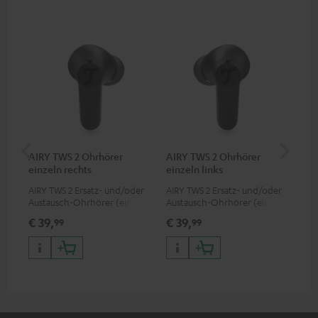
AIRY TWS 2 Ohrhörer
AIRY TWS 2 Ohrhörer
AI
einzeln rechts
einzeln links
AIRY TWS 2 Ersatz- und/oder
AIRY TWS 2 Ersatz- und/oder
Ers
Austausch-Ohrhörer (einzeln
Austausch-Ohrhörer (einzeln
Lad
rechts)
links)
pas
€ 39,
€ 39,
€ 
99
99
TWS