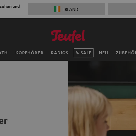
 sehen und
IRLAND
OTH
KOPFHÖRER
RADIOS
SALE
NEU
ZUBEHÖ
er