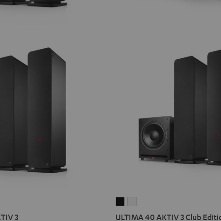
ULTIMA
ULTIMA
40
40
TIV 3
ULTIMA 40 AKTIV 3 Club Editi