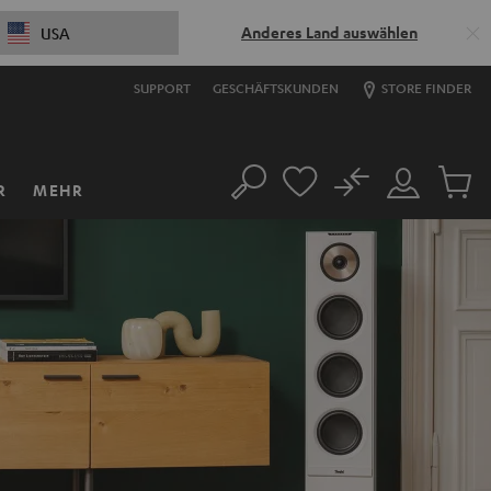
Anderes Land auswählen
USA
SUPPORT
GESCHÄFTSKUNDEN
STORE FINDER
No
R
MEHR
Suche
Mein
Artikel
Konto
im
Warenk