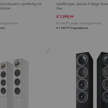
AKTIV
AKTIV
oundsystem, spielfertig mit
Spielfertiges, aktives 3-Wege-Stan
stärker
Paar
3
3
Club
Club
€ 1.199,
99
Edition
Edition
drigster Preis
€ 1.099,
99
Letzter niedrigster Preis
Schwarz
Weiß
99
reis
€ 1.399,
Originalpreis