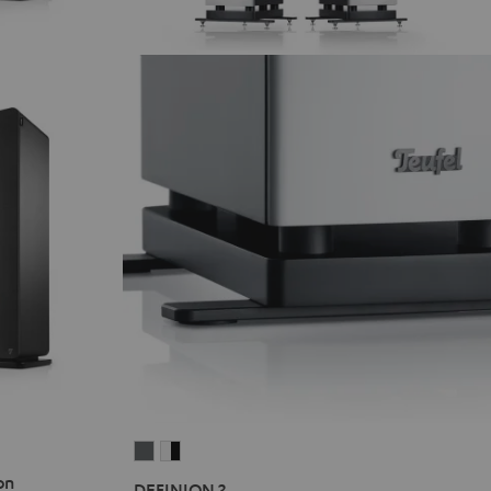
DEFINION
DEFINION
3
3
on
DEFINION 3