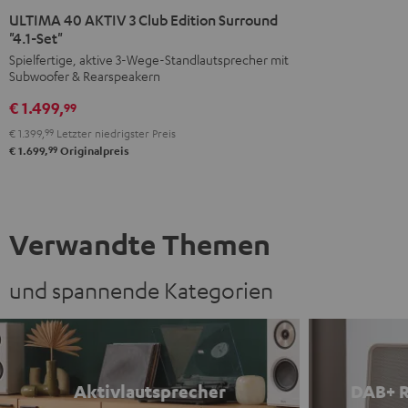
40
40
ULTIMA 40 AKTIV 3 Club Edition Surround
AKTIV
AKTIV
"4.1-Set"
3
3
Spielfertige, aktive 3-Wege-Standlautsprecher mit
Subwoofer & Rearspeakern
Club
Club
Edition
Edition
€ 1.499,
99
Surround
Surround
€ 1.399,
99
Letzter niedrigster Preis
"4.1-
"4.1-
99
€ 1.699,
Originalpreis
Set"
Set"
Schwarz
Weiß
Verwandte Themen
und spannende Kategorien
Aktivlautsprecher
DAB+ R