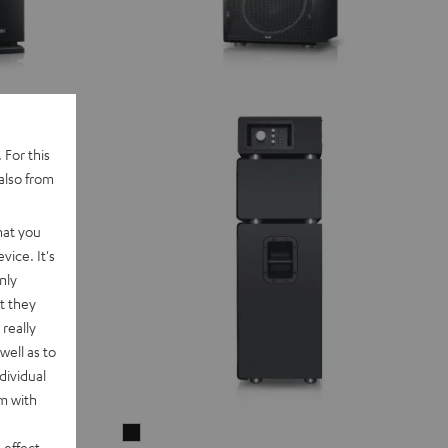
 For this
also from
hat you
vice. It's
nly
t they
really
well as to
dividual
rm with
POWER
 effect