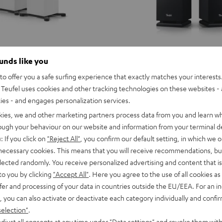
ounds like you
o offer you a safe surfing experience that exactly matches your interests.
Teufel uses cookies and other tracking technologies on these websites - 
ties - and engages personalization services.
kies, we and other marketing partners process data from you and learn w
rough your behaviour on our website and information from your terminal de
: If you click on
"Reject All"
, you confirm our default setting, in which we o
 necessary cookies. This means that you will receive recommendations, bu
elected randomly. You receive personalized advertising and content that is 
to you by clicking
"Accept All"
. Here you agree to the use of all cookies as 
fer and processing of your data in countries outside the EU/EEA. For an in
, you can also activate or deactivate each category individually and confi
selection"
.
THEATER
djust all consents at any time under "Data settings" and revoke them with