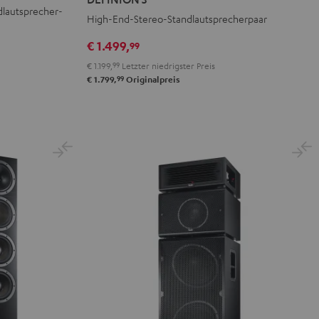
Anthrazit
Weiß
dlautsprecher-
High-End-Stereo-Standlautsprecherpaar
/
Schwarz
€ 1.499,
99
€ 1.199,
99
Letzter niedrigster Preis
99
€ 1.799,
Originalpreis