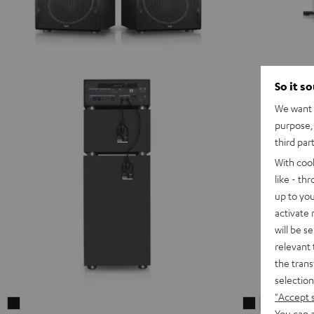
So it s
We want t
purpose, 
third par
With coo
like - th
up to you
activate
will be s
relevant 
the trans
selection
"Accept 
POWER
STEREO
STEREO
You can a