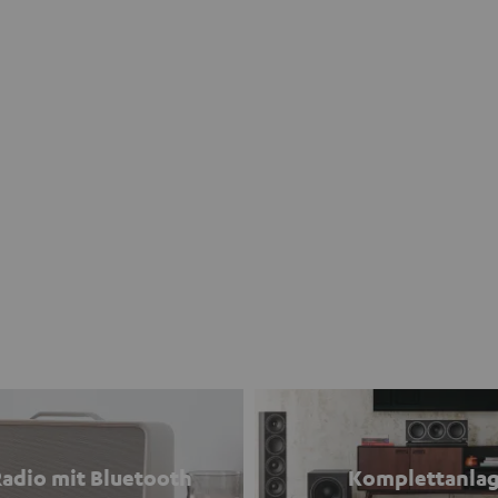
adio mit Bluetooth
Komplettanla