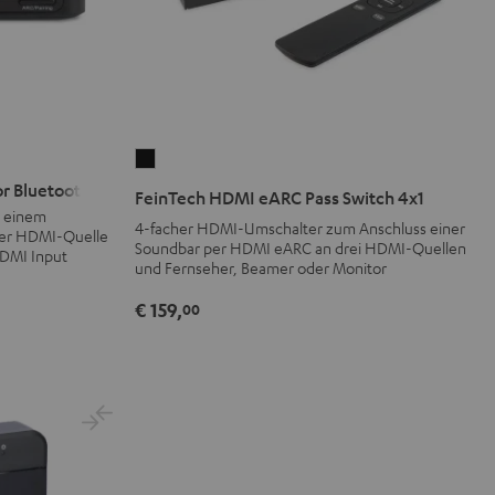
FeinTech
HDMI
r Bluetooth
FeinTech HDMI eARC Pass Switch 4x1
eARC
n einem
4-facher HDMI-Umschalter zum Anschluss einer
ner HDMI-Quelle
Pass
Soundbar per HDMI eARC an drei HDMI-Quellen
HDMI Input
Switch
und Fernseher, Beamer oder Monitor
4x1
€ 159,
00
Schwarz