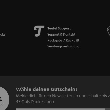
Teufel Support
icks
Support & Kontakt
Rückgabe / Rücktritt
Sendungsverfolgung
N
Wähle deinen Gutschein!
Melde dich für den Newsletter an und erhalte bis 
€
e
45 € als Dankeschön.
TT
w