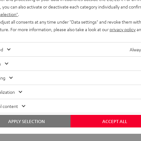
, you can also activate or deactivate each category individually and confi
selection"
.
djust all consents at any time under "Data settings" and revoke them with
uture. For more information, please also take a look at our
privacy policy
an
ed
Alway
s
ing
lization
l content
APPLY SELECTION
ACCEPT ALL