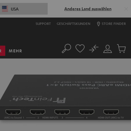
Anderes Land auswählen
USA
SUPPORT
GESCHÄFTSKUNDEN
STORE FINDER
No
R
MEHR
Suche
Mein
Artikel
Konto
im
Warenk