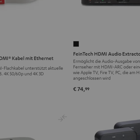
FeinTech
HDMI
FeinTech HDMI Audio Extracto
MI® Kabel mit Ethernet
Audio
Ermöglicht die Audio-Ausgabe vo
Fernseher mit HDMI-ARC oder ei
Extractor
Flachkabel unterstützt aktuelle
wie Apple TV, Fire TV, PC, die am 
B. 4K 50/60p und 4K 3D
Bluetooth
angeschlossen wird
Schwarz
€ 74,
99