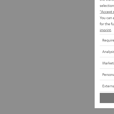
selection
"Accept 
You can a
for the f
imprint
.
Requir
Analysi
Market
Persona
Externa