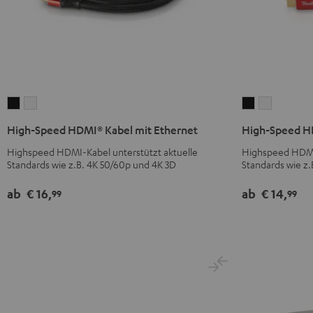
High-
High-
High-
High-
Speed
Speed
Speed
Speed
High-Speed HDMI® Kabel mit Ethernet
High-Speed HD
HDMI®
HDMI®
HDMI®
HDMI®
Highspeed HDMI-Kabel unterstützt aktuelle
Highspeed HDMI-
Kabel
Kabel
Kabel
Kabel
Standards wie z.B. 4K 50/60p und 4K 3D
Standards wie z.
mit
mit
mit
mit
Ethernet
Ethernet
Ethernet
Ethernet
ab
€ 16,
ab
€ 14,
99
99
Schwarz
Weiß
Schwarz
Weiß