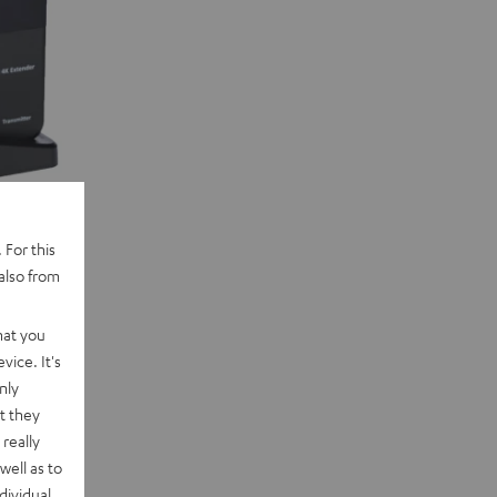
 For this
also from
hat you
vice. It's
Beamer
nly
t they
really
well as to
dividual