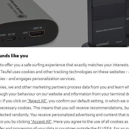
ounds like you
o offer you a safe surfing experience that exactly matches your interests.
Teufel uses cookies and other tracking technologies on these websites - 
ties - and engages personalization services.
celexon
I ARC Audio TV-Adapter
Wireless
kies, we and other marketing partners process data from you and learn w
celexon Wireless HDMI Kit
opfhörer, Aktivlautsprecher und
HDMI
rough your behaviour on our website and information from your terminal de
 HDMI-ARC-Anschluss deines
Wireless-HDMI für TV, Monitor & 
Kit
: If you click on
"Reject All"
, you confirm our default setting, in which we o
Schwarz
 necessary cookies. This means that you will receive recommendations, bu
€ 229,
99
elected randomly. You receive personalized advertising and content that is 
to you by clicking
"Accept All"
. Here you agree to the use of all cookies as 
fer and processing of your data in countries outside the EU/EEA. For an in