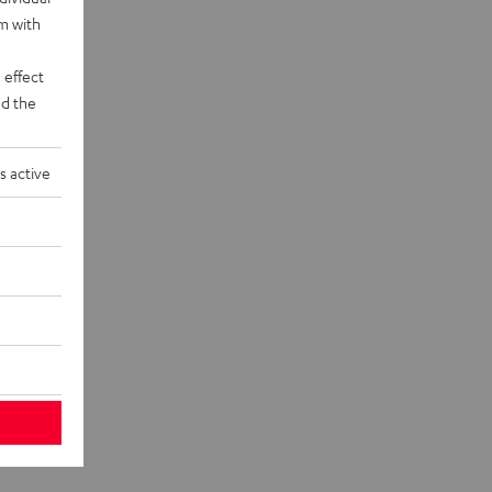
rm with
 effect
d the
s active