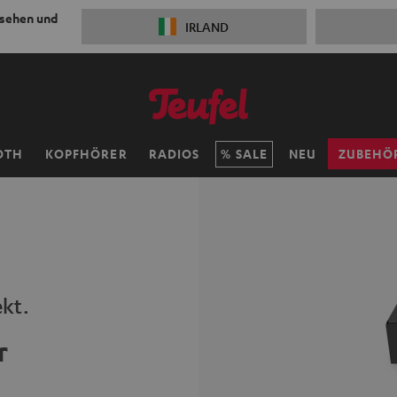
 sehen und
IRLAND
OTH
KOPFHÖRER
RADIOS
SALE
NEU
ZUBEHÖ
kt.
r