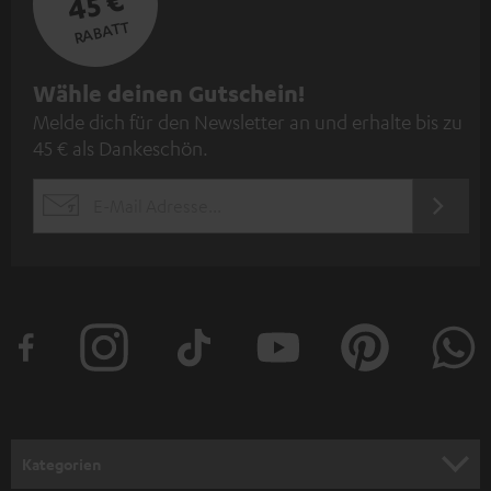
45 €
RABATT
N
Wähle deinen Gutschein!
Melde dich für den Newsletter an und erhalte bis zu
e
45 € als Dankeschön.
w
s
JETZT
EMAIL
l
ANME
WIDGET
e
t
t
e
r
a
n
Kategorien
m