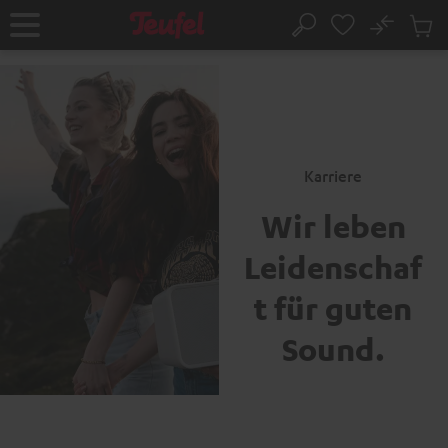
ZUM
NHALT
No
Abs
Startseite
Suche
RINGEN
Artike
im
Waren
Karriere
Wir leben
Leidenschaf
t für guten
Sound.