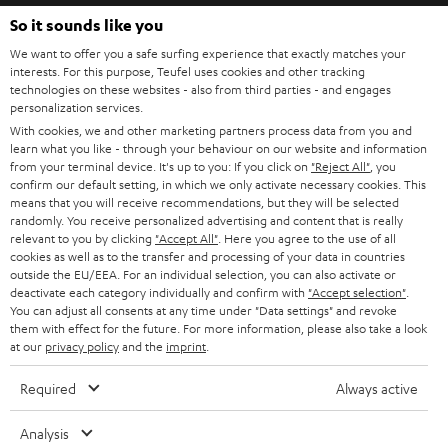
HEIMKINO
e
So it sounds like you
Unternehmen
l
We want to offer you a safe surfing experience that exactly matches your
HEIMKINO-KOMPLETTANLAGEN
interests. For this purpose, Teufel uses cookies and other tracking
SUPPORT
d
Teufel Onlineshops
technologies on these websites - also from third parties - and engages
personalization services.
SOUNDBARS
u
KARRIERE
With cookies, we and other marketing partners process data from you and
DEUTSCHLAND
n
learn what you like - through your behaviour on our website and information
STEREO
PRESSE & MARKETING
from your terminal device. It's up to you: If you click on
"Reject All"
, you
g
confirm our default setting, in which we only activate necessary cookies. This
ÖSTERREICH
SMART HOME
means that you will receive recommendations, but they will be selected
GESCHÄFTSKUNDEN
randomly. You receive personalized advertising and content that is really
relevant to you by clicking
"Accept All"
. Here you agree to the use of all
SCHWEIZ
BLUETOOTH-LAUTSPRECHER
PARTNERPROGRAMM
cookies as well as to the transfer and processing of your data in countries
outside the EU/EEA. For an individual selection, you can also activate or
KOPFHÖRER
deactivate each category individually and confirm with
"Accept selection"
.
NIEDERLANDE
BLOG
You can adjust all consents at any time under "Data settings" and revoke
them with effect for the future. For more information, please also take a look
BLUETOOTH-KOPFHÖRER
NEWSLETTER
at our
privacy policy
and the
imprint
.
BELGIEN
STEREOANLAGEN
STORES
Required
Always active
FRANKREICH
LAUTSPRECHER
DEINE VORTEILE BEI TEUFEL
Analysis