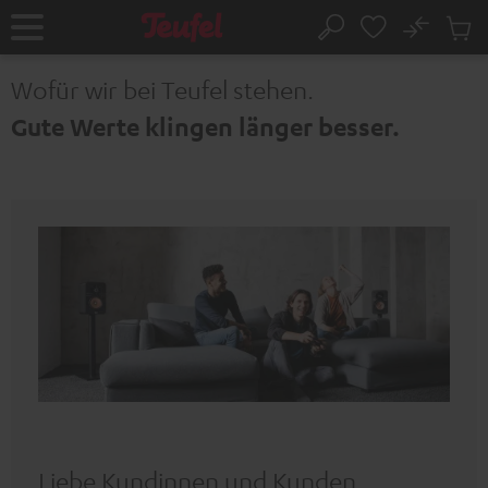
ZUM
NHALT
No
Abs
Startseite
Suche
RINGEN
Artike
im
Wofür wir bei Teufel stehen.
Waren
Gute Werte klingen länger besser.
Liebe Kundinnen und Kunden,