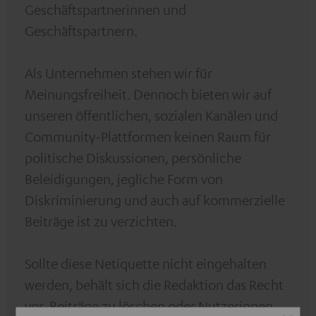
Geschäftspartnerinnen und
Geschäftspartnern.
Als Unternehmen stehen wir für
Meinungsfreiheit. Dennoch bieten wir auf
unseren öffentlichen, sozialen Kanälen und
Community-Plattformen keinen Raum für
politische Diskussionen, persönliche
Beleidigungen, jegliche Form von
Diskriminierung und auch auf kommerzielle
Beiträge ist zu verzichten.
Sollte diese Netiquette nicht eingehalten
werden, behält sich die Redaktion das Recht
vor, Beiträge zu löschen oder Nutzerinnen