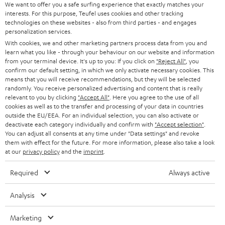
l
We want to offer you a safe surfing experience that exactly matches your
HEIMKINO-KOMPLETTANLAGEN
interests. For this purpose, Teufel uses cookies and other tracking
SUPPORT
d
Teufel Onlineshops
technologies on these websites - also from third parties - and engages
personalization services.
SOUNDBARS
u
KARRIERE
DEUTSCHLAND
With cookies, we and other marketing partners process data from you and
n
learn what you like - through your behaviour on our website and information
STEREO
PRESSE & MARKETING
from your terminal device. It's up to you: If you click on
"Reject All"
, you
g
confirm our default setting, in which we only activate necessary cookies. This
ÖSTERREICH
SMART HOME
means that you will receive recommendations, but they will be selected
GESCHÄFTSKUNDEN
randomly. You receive personalized advertising and content that is really
relevant to you by clicking
"Accept All"
. Here you agree to the use of all
SCHWEIZ
BLUETOOTH-LAUTSPRECHER
PARTNERPROGRAMM
cookies as well as to the transfer and processing of your data in countries
outside the EU/EEA. For an individual selection, you can also activate or
KOPFHÖRER
deactivate each category individually and confirm with
"Accept selection"
.
NIEDERLANDE
BLOG
You can adjust all consents at any time under "Data settings" and revoke
BLUETOOTH-KOPFHÖRER
them with effect for the future. For more information, please also take a look
NEWSLETTER
at our
privacy policy
and the
imprint
.
BELGIEN
STEREOANLAGEN
STORES
Required
Always active
FRANKREICH
LAUTSPRECHER
DEINE VORTEILE BEI TEUFEL
Analysis
POLEN
ULTIMA-SERIE
TEUFEL STORY
Marketing