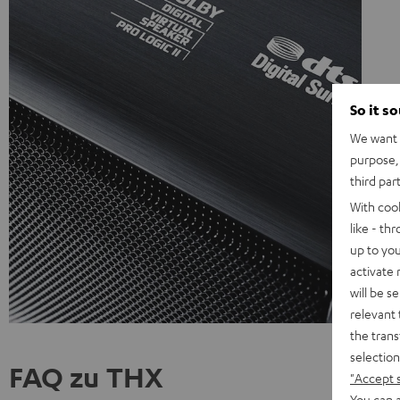
So it s
We want t
purpose, 
third par
With coo
like - th
up to you
activate
will be s
relevant 
the trans
selection
FAQ zu THX
"Accept 
You can a