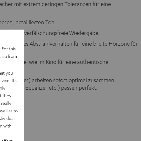
recher mit extrem geringen Toleranzen für eine
eren, detaillierten Ton.
 für eine verfälschungsfreie Wiedergabe.
 definiertes Abstrahlverhalten für eine breite Hörzone für
 For this
also from
reie Pegel wie im Kino für eine authentische
hat you
-AV-Receiver) arbeiten sofort optimal zusammen.
vice. It's
nzpegel, Equalizer etc.) passen perfekt.
nly
t they
really
well as to
dividual
rm with
 effect