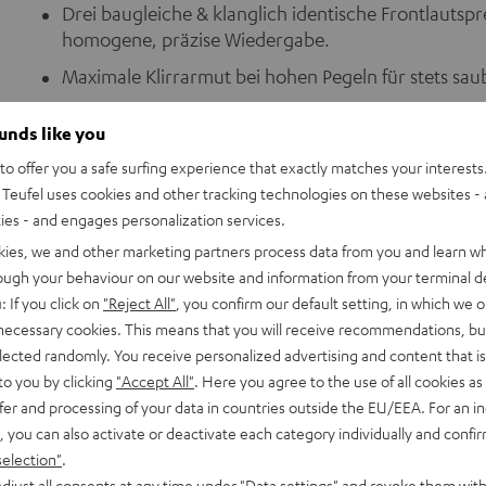
Drei baugleiche & klanglich identische Frontlautsp
homogene, präzise Wiedergabe.
Maximale Klirrarmut bei hohen Pegeln für stets saub
Einen nahezu geradlinig verlaufenden Frequenzgang
ounds like you
Dipol-Lautsprecher als Rear-Lautsprecher: Ein exakt
o offer you a safe surfing experience that exactly matches your interests.
mehrere Zuhörer.
Teufel uses cookies and other tracking technologies on these websites - 
THX-Lautsprecher-Sets erreichen hohe, verzerrungsf
ties - and engages personalization services.
Wiedergabe.
kies, we and other marketing partners process data from you and learn w
THX-zertifizierte-Sets (THX-Lautsprecher und THX
rough your behaviour on our website and information from your terminal de
Sämtliche Einstellungen (Trennfrequenz, THX-Refere
: If you click on
"Reject All"
, you confirm our default setting, in which we o
 necessary cookies. This means that you will receive recommendations, bu
elected randomly. You receive personalized advertising and content that is 
to you by clicking
"Accept All"
. Here you agree to the use of all cookies as 
fer and processing of your data in countries outside the EU/EEA. For an in
, you can also activate or deactivate each category individually and confi
selection"
.
djust all consents at any time under "Data settings" and revoke them with