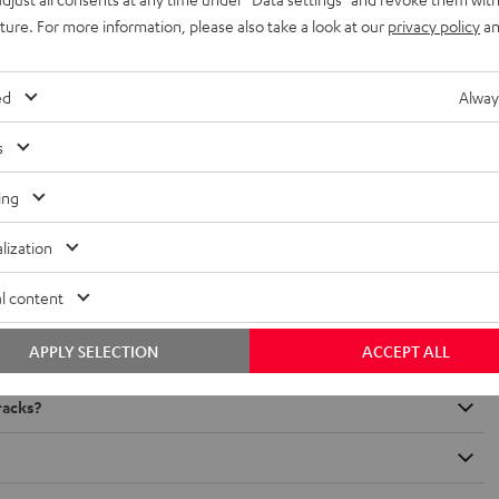
uture. For more information, please also take a look at our
privacy policy
an
TS-HD?
ed
Alway
HX-Systeme geben die im Tonstudio erstellten Soundtracks absolut
hen Anforderungen kann man die THX-Norm daher mit einem TÜV für
s
ing
lization
l content
APPLY SELECTION
ACCEPT ALL
racks?