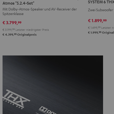
SYSTEM 6 THX 
THX
THX
Atmos "5.2.4-Set"
THX
+
+
Mit Dolby-Atmos-Speaker und AV-Receiver der
Zwei Subwoofer
"5.2-
Spitzenklasse
DENON
DENON
Set"
€ 1.899,
99
X3800H
X3800H
€ 3.799,
99
Schwarz
für
für
€ 1.499,
99
Letzter n
€ 3.199,
99
Letzter niedrigster Preis
99
€ 1.999,
Original
Dolby
Dolby
99
€ 4.399,
Originalpreis
Atmos
Atmos
"5.2.4-
"5.2.4-
Set"
Set"
Schwarz
Schwarz
/
Weiß