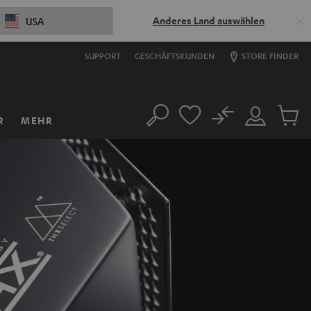
Anderes Land auswählen
USA
SUPPORT
GESCHÄFTSKUNDEN
STORE FINDER
No
R
MEHR
Suche
Mein
Artikel
Konto
im
Warenk