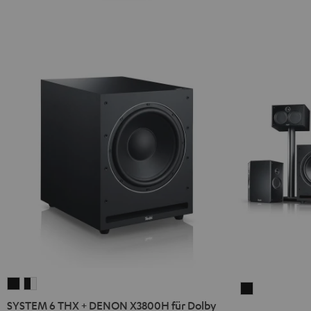
SYSTEM
SYSTEM
SYSTEM
6
6
SYSTEM 6 THX + DENON X3800H für Dolby
6