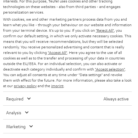
interests. For this purpose, Teufel uses cookies and other tracking
t
technologies on these websites - also from third parties - and engages
personalization services.
t
With cookies, we and other marketing partners process data from you and
e
learn what you like - through your behaviour on our website and information
from your terminal device. It's up to you: If you click on
"Reject All"
, you
r
confirm our default setting, in which we only activate necessary cookies. This
means that you will receive recommendations, but they will be selected
a
randomly. You receive personalized advertising and content that is really
n
relevant to you by clicking
"Accept All"
. Here you agree to the use of all
Kategorien
cookies as well as to the transfer and processing of your data in countries
m
outside the EU/EEA. For an individual selection, you can also activate or
deactivate each category individually and confirm with
"Accept selection"
.
HEIMKINO
e
Unternehmen
You can adjust all consents at any time under "Data settings" and revoke
l
them with effect for the future. For more information, please also take a look
HEIMKINO-KOMPLETTANLAGEN
at our
privacy policy
and the
imprint
.
SUPPORT
d
Teufel Onlineshops
SOUNDBARS
u
Required
Always active
KARRIERE
DEUTSCHLAND
n
STEREO
Analysis
PRESSE & MARKETING
g
ÖSTERREICH
SMART HOME
Marketing
GESCHÄFTSKUNDEN
SCHWEIZ
BLUETOOTH-LAUTSPRECHER