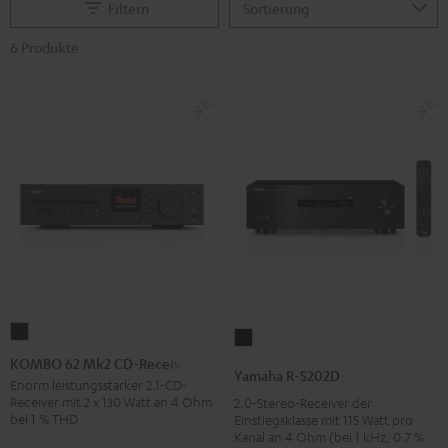
Filtern
6 Produkte
KOMBO
Yamaha
62
KOMBO 62 Mk2 CD-Receiver
R-
Yamaha R-S202D
Mk2
Enorm leistungsstarker 2.1-CD-
S202D
Receiver mit 2 x 130 Watt an 4 Ohm
2.0-Stereo-Receiver der
CD-
Schwarz
bei 1 % THD
Einstiegsklasse mit 115 Watt pro
Receiver
Kanal an 4 Ohm (bei 1 kHz, 0.7 %