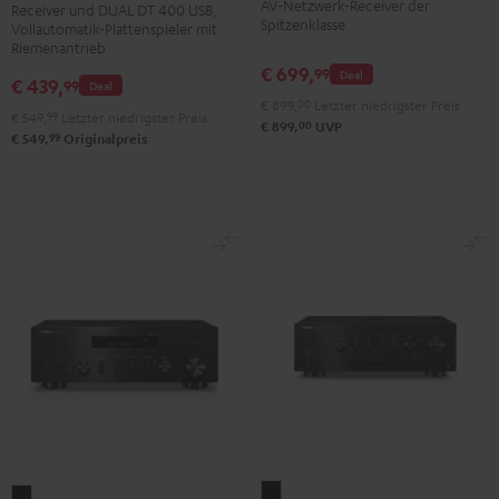
Schwarz
AV-Netzwerk-Receiver der
Receiver und DUAL DT 400 USB,
Dual
Spitzenklasse
Vollautomatik-Plattenspieler mit
DT
Riemenantrieb
€ 699,
400
99
Deal
€ 439,
99
Deal
USB
€ 899,
00
Letzter niedrigster Preis
€ 549,
99
Letzter niedrigster Preis
Schwarz
00
€ 899,
UVP
99
€ 549,
Originalpreis
Yamaha
Yamaha