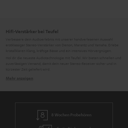
Hifi-Verstärker bei Teufel
Verbessere dein Audioerlebnis mit unserer handverlesenen Auswahl
erstklassiger Stereo-Verstärker von Denon, Marantz und Yamaha. Erlebe
kristallklaren Klang, kräftige Bässe und ein intensives Hörvergnügen.
Hol dir die neueste Audiotechnologie mit Teufel. Wir bieten schnellen und
zuverlässigen Versand, damit dein neuer Stereo-Receiver sicher und in
kürzester Zeit geliefert wird.
Mehr anzeigen
Tauche ein in überragende Klangqualität
Verabschiede dich von mittelmäßigem Klang und tauche ein in eine Welt
des überragenden Sounds. Stereo-Receiver sind so konzipiert, dass deine
Musik mit unvergleichlicher Klarheit und Präzision zum Leben erweckt
wird. Filme und Spiele klingen dank hochperformanter Endstufen
dynamisch und lassen dich komplett ins Geschehen eintauchen. In
8 Wochen Probehören
Verbindung mit unseren
3-Wege-Lautsprechern
erwacht deine geliebte
Vinyl-Sammlung zu neuem Leben und solltest du überwältigt sein von der