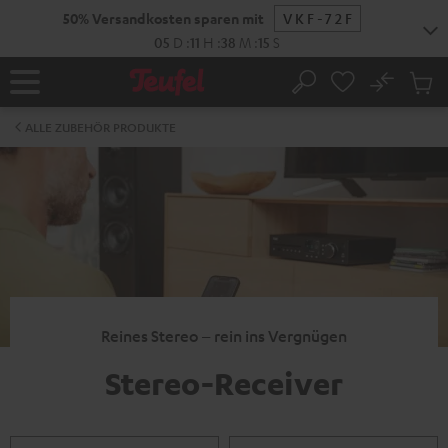
ZUM
50% Versandkosten sparen mit
VKF-72F
NHALT
RINGEN
05
D
:
11
H
:
38
M
:
15
S
No
Abs
Startseite
Suche
Artike
im
ALLE ZUBEHÖR PRODUKTE
Waren
Reines Stereo – rein ins Vergnügen
Stereo-Receiver