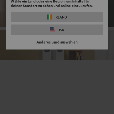
Wähle ein Land oder eine Region, um Inhalte für
deinen Standort zu sehen und online einzukaufen.
Aktivlautsprecher
IRLAND
USA
Anderes Land auswählen
Passivlautsprecher