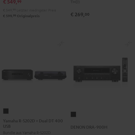
€ 549,
99
Night
THD)
Black
€ 549,
99
Letzter niedrigster Preis
€ 269,
00
99
€ 599,
Originalpreis
Yamaha
DENON
R-
Yamaha R-S202D + Dual DT 400
DRA-
USB
S202D
DENON DRA-900H
900H
Bundle aus Yamaha R-S202D
+