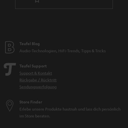
Mitteltonbereich, extrem potent im Bassbereich.
Kaum sichtbar aber
- High End und High Definition war noch nie so
akustisch umso präsenter
dezent verpackt.
Verwandte Themen
Säulenlautsprecher
Komplettanlagen
Teufel Blog
Audio-Technologien, HiFi-Trends, Tipps & Tricks
Teufel Support
Support & Kontakt
Rückgabe / Rücktritt
Sendungsverfolgung
Store Finder
Erlebe unsere Produkte hautnah und lass dich persönlich
im Store beraten.