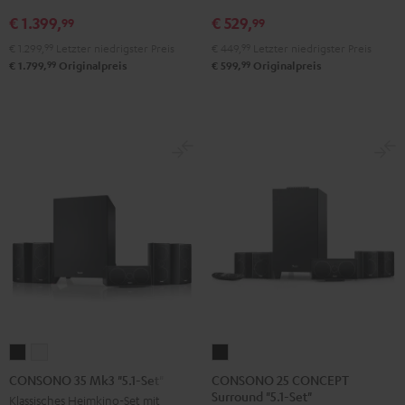
V4A
"5.1-
"5.1-
€ 1.399,
€ 529,
"5.1-
Set"
Set"
99
99
Set"
Schwarz
Weiß
€ 1.299,
99
Letzter niedrigster Preis
€ 449,
99
Letzter niedrigster Preis
Schwarz
99
99
€ 1.799,
Originalpreis
€ 599,
Originalpreis
CONSONO
CONSONO
CONSONO
25
35
35
CONSONO 25 CONCEPT
CONSONO 35 Mk3 "5.1-Set"
Surround "5.1-Set"
CONCEPT
Mk3
Mk3
Klassisches Heimkino-Set mit