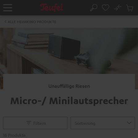
ZUM
NHALT
No
Abs
Startseite
Suche
RINGEN
Artike
im
ALLE HEIMKINO PRODUKTE
Waren
Unauffällige Riesen
Micro-/ Minilautsprecher
Filtern
16 Produkte