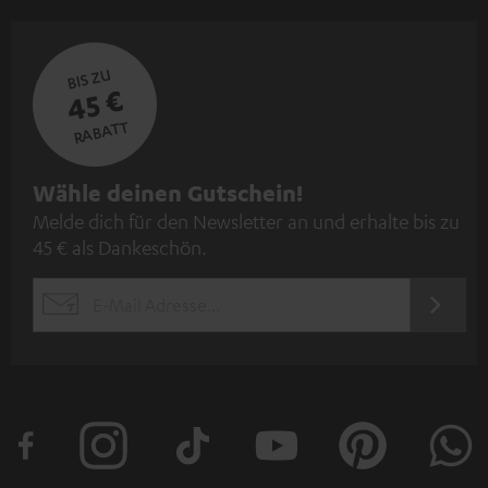
BIS ZU
45 €
RABATT
N
Wähle deinen Gutschein!
Melde dich für den Newsletter an und erhalte bis zu
e
45 € als Dankeschön.
w
s
JETZT
EMAIL
l
ANME
WIDGET
e
t
t
e
r