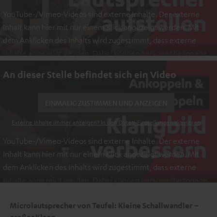
YouTube-/Vimeo-Videos sind externe Inhalte. Der externe
Inhalt kann hier mit nur einem Klick angezeigt werden. Mit
dem Anklicken des Inhalts wird zugestimmt, dass externe
Inhalte angezeigt werden. Dabei können personenbezogene
Daten an Drittplattformen übermittelt werden.
Weitere
An dieser Stelle befindet sich ein Video
Informationen sind in der Datenschutzerklärung unter I zu
finden
.
EINMALIG ZUSTIMMEN UND ANZEIGEN
Externe Inhalte immer anzeigen? In den Daten‑Einstellungen aktivieren
YouTube-/Vimeo-Videos sind externe Inhalte. Der externe
Inhalt kann hier mit nur einem Klick angezeigt werden. Mit
dem Anklicken des Inhalts wird zugestimmt, dass externe
Inhalte angezeigt werden. Dabei können personenbezogene
Daten an Drittplattformen übermittelt werden.
Weitere
Microlautsprecher von Teufel: Kleine Schallwandler –
Informationen sind in der Datenschutzerklärung unter I zu