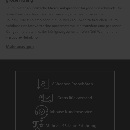
großer Klang
finden
.
Teufel bietet
. Die
soundstarke Micro Lautsprecher für jeden Geschmack
hohe Kunst des dezenten Heimkinos ist, eine beeindruckende
Soundkulisse zu bieten ohne ein Bollwerk an Boxen zu brauchen. Kaum
sichtbare und fast versteckte Boxensysteme, die trotzdem eine packende
Klangbühne bieten, ist der Königsweg zwischen Wohlfühl-Wohnen und
Hardcore-Heimkino.
Mehr anzeigen
Kleine Boxen, großer Sound
Das Tor zu einem fesselnden Heimkino-Erlebnis im Micro-Format eröffnet
sich äußerst preisgünstig mit den Lautsprechern der
Consono
Reihe. Ein
5.1-Set in schwarzem Hochglanz mit vier identischen Zweiweg-Satelliten
für den Front- und Rearbereich. Der Centerspeaker mit gleich zwei
Mitteltönern sorgt für eine klare Sprachwiedergabe. Eine ergreifende
8 Wochen Probehören
Soundkulisse mit starkem Bass, beständigen Mitten und klaren Höhen
machen jeden Film zu einem Sound-Hit.
Gratis Rückversand
Die Boxen der
Cubycon
Serie sind High End Microautsprecher. Eigentlich
ein Paradoxon: High End und Micro? Das geht nicht. Doch, und zwar, wenn
Teufel draufsteht. Mehr High-Class-Sound pro cm² geht absolut nicht. Klein
Inhouse Kundenservice
aber extrem chic. Die Hochleistungs-Bassperformance übernimmt ein
leistungsstarker Subwoofer. Hochauflösender Sound – egal ob für
Mehr als 45 Jahre Erfahrung
Heimkino, Musik oder Games – höchst detailliert in den Hoch- und