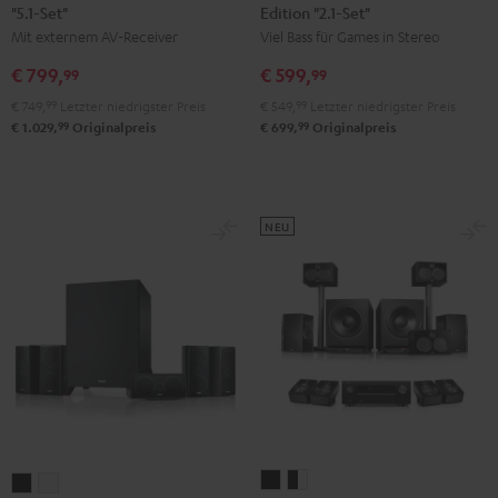
"5.1-Set"
Edition "2.1-Set"
+
+
CONCEPT
CONCEPT
Mit externem AV-Receiver
Viel Bass für Games in Stereo
Yamaha
Yamaha
Power
Power
RX-
RX-
Edition
Edition
€ 799,
€ 599,
99
99
V4A
V4A
"2.1-
"2.1-
€ 749,
99
Letzter niedrigster Preis
€ 549,
99
Letzter niedrigster Preis
"5.1-
"5.1-
Set"
Set"
99
99
€ 1.029,
Originalpreis
€ 699,
Originalpreis
Set"
Set"
Schwarz
Weiß
Schwarz
Schwarz
/
Weiß
NEU
SYSTEM
SYSTEM
CONSONO
CONSONO