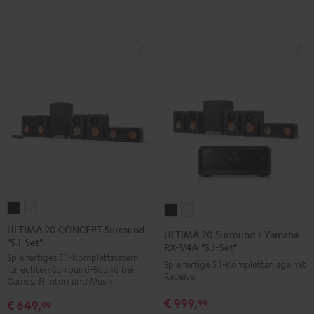
Schwarz
Weiß
ULTIMA
ULTIMA
ULTIMA
ULTIMA
20
20
20
20
ULTIMA 20 CONCEPT Surround
ULTIMA 20 Surround + Yamaha
"5.1-Set"
CONCEPT
CONCEPT
Surround
Surround
RX-V4A "5.1-Set"
Spielfertiges 5.1-Komplettsystem
Surround
Surround
+
+
Spielfertige 5.1‑Komplettanlage mit
für echten Surround-Sound bei
"5.1-
"5.1-
Receiver
Yamaha
Yamaha
Games, Filmton und Musik
Set"
Set"
RX-
RX-
€ 999,
99
€ 649,
99
Schwarz
Weiß
V4A
V4A