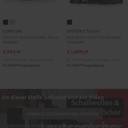
CUBYCON
CUBYCON
SYSTEM
Schwarz
Silber
6
CUBYCON
SYSTEM 6 "5.1-Set"
"5.1-
Surround-Sound mit edlen Micro-
Kino-Sound dank THX mit einem
Satelliten
Subwoofer
Set"
Schwarz
€ 999,
€ 1.499,
99
99
€ 899,
99
Letzter niedrigster Preis
€ 1.099,
99
Letzter niedrigster Preis
99
99
€ 1.199,
Originalpreis
€ 1.599,
Originalpreis
An dieser Stelle befindet sich ein Video
EINMALIG ZUSTIMMEN UND ANZEIGEN
Externe Inhalte immer anzeigen? In den Daten‑Einstellungen aktivieren