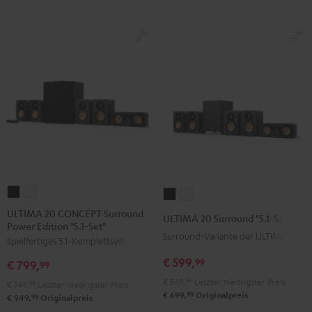
ULTIMA
ULTIMA
ULTIMA
ULTIMA
20
20
20
20
ULTIMA 20 CONCEPT Surround
ULTIMA 20 Surround "5.1-Set"
Power Edition "5.1-Set"
CONCEPT
CONCEPT
Surround
Surround
Surround-Variante der ULTIMA 20
Spielfertiges 5.1-Komplettsystem
Surround
Surround
"5.1-
"5.1-
Power
Power
€ 599,
Set"
Set"
99
€ 799,
99
Edition
Edition
Schwarz
Weiß
€ 549,
99
Letzter niedrigster Preis
€ 749,
99
Letzter niedrigster Preis
"5.1-
"5.1-
99
€ 699,
Originalpreis
99
€ 949,
Originalpreis
Set"
Set"