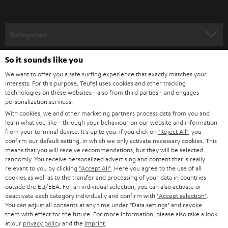
a
n
Kategorien
m
HEIMKINO
e
So it sounds like you
Unternehmen
l
We want to offer you a safe surfing experience that exactly matches your
HEIMKINO-KOMPLETTANLAGEN
interests. For this purpose, Teufel uses cookies and other tracking
SUPPORT
d
Teufel Onlineshops
technologies on these websites - also from third parties - and engages
personalization services.
SOUNDBARS
u
KARRIERE
With cookies, we and other marketing partners process data from you and
DEUTSCHLAND
n
learn what you like - through your behaviour on our website and information
STEREO
PRESSE & MARKETING
from your terminal device. It's up to you: If you click on
"Reject All"
, you
g
confirm our default setting, in which we only activate necessary cookies. This
ÖSTERREICH
SMART HOME
means that you will receive recommendations, but they will be selected
GESCHÄFTSKUNDEN
randomly. You receive personalized advertising and content that is really
relevant to you by clicking
"Accept All"
. Here you agree to the use of all
SCHWEIZ
BLUETOOTH-LAUTSPRECHER
PARTNERPROGRAMM
cookies as well as to the transfer and processing of your data in countries
outside the EU/EEA. For an individual selection, you can also activate or
KOPFHÖRER
deactivate each category individually and confirm with
"Accept selection"
.
NIEDERLANDE
BLOG
You can adjust all consents at any time under "Data settings" and revoke
them with effect for the future. For more information, please also take a look
BLUETOOTH-KOPFHÖRER
NEWSLETTER
at our
privacy policy
and the
imprint
.
BELGIEN