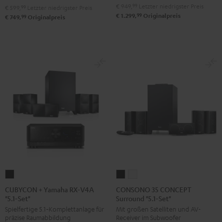
€ 949,
99
Letzter niedrigster Preis
€ 599,
99
Letzter niedrigster Preis
"5.1-
"5.1-
99
€ 1.299,
Originalpreis
99
€ 749,
Originalpreis
Set"
Set"
Schwarz
Weiß
CUBYCON
CONSONO
CONSONO
+
35
35
CUBYCON + Yamaha RX-V4A
CONSONO 35 CONCEPT
"5.1-Set"
Surround "5.1-Set"
Yamaha
CONCEPT
CONCEPT
Spielfertige 5.1‑Komplettanlage für
Mit großen Satelliten und AV-
RX-
Surround
Surround
präzise Raumabbildung
Receiver im Subwoofer