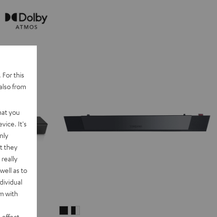
 For this
also from
hat you
vice. It's
nly
t they
really
well as to
dividual
rm with
CINEBAR
CINEBAR
 effect