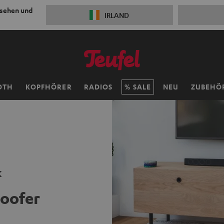
 sehen und
IRLAND
OTH
KOPFHÖRER
RADIOS
SALE
NEU
ZUBEHÖ
k
oofer