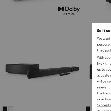
So it s
We want t
purpose, 
third par
With coo
like - th
up to you
activate
will be s
relevant 
the trans
selection
"Accept 
CINEBAR
CINEBAR
CINEBAR
CINEBAR
You can a