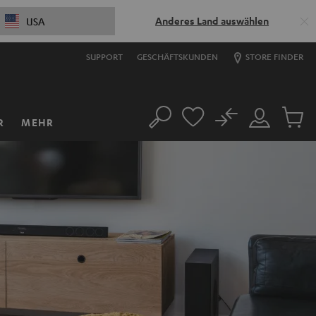
Anderes Land auswählen
USA
SUPPORT
GESCHÄFTSKUNDEN
STORE FINDER
No
R
MEHR
Suche
Mein
Artikel
Konto
im
Warenk