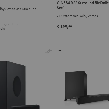
CINEBAR 22 Surround für Dolby
Surround
Surround
Set"
lby Atmos und Surround
für
für
7.1-System mit Dolby Atmos
Dolby
Dolby
Atmos
Atmos
drigster Preis
€ 899,
99
"7.1-
"7.1-
reis
Set"
Set"
Schwarz
Weiß
NEU