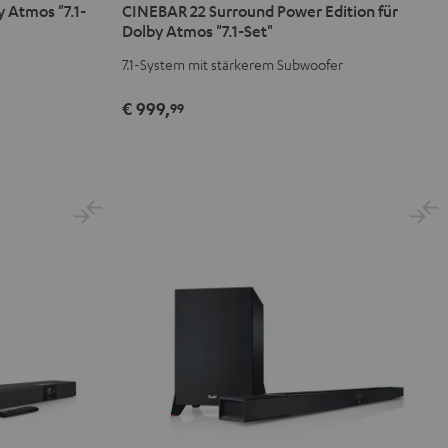
 Atmos "7.1-
CINEBAR 22 Surround Power Edition für
Surround
Surround
Dolby Atmos "7.1-Set"
Power
Power
7.1-System mit stärkerem Subwoofer
Edition
Edition
für
für
€ 999,
99
Dolby
Dolby
Atmos
Atmos
"7.1-
"7.1-
Set"
Set"
Schwarz
Weiß