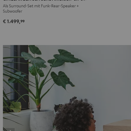
Surround
Surround
Als Surround-Set mit Funk-Rear-Speaker +
Subwoofer
Ambition
Ambition
"5.1-
"5.1-
€ 1.499,
99
Set"
Set"
Schwarz
Weiß