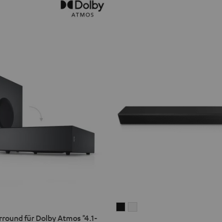
CINEBAR
CINEBAR
round für Dolby Atmos "4.1-
22
22