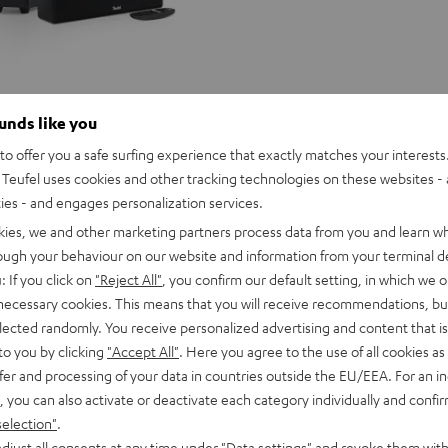
ounds like you
o offer you a safe surfing experience that exactly matches your interests.
Teufel uses cookies and other tracking technologies on these websites - 
ties - and engages personalization services.
kies, we and other marketing partners process data from you and learn w
rough your behaviour on our website and information from your terminal de
: If you click on
"Reject All"
, you confirm our default setting, in which we o
 necessary cookies. This means that you will receive recommendations, bu
elected randomly. You receive personalized advertising and content that is 
to you by clicking
"Accept All"
. Here you agree to the use of all cookies as 
fer and processing of your data in countries outside the EU/EEA. For an in
, you can also activate or deactivate each category individually and confi
selection"
.
CINEBAR
CINEBAR
djust all consents at any time under "Data settings" and revoke them with