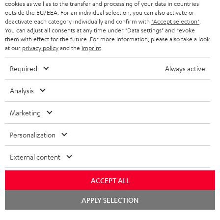
cookies as well as to the transfer and processing of your data in countries
outside the EU/EEA. For an individual selection, you can also activate or
deactivate each category individually and confirm with
"Accept selection"
.
You can adjust all consents at any time under "Data settings" and revoke
them with effect for the future. For more information, please also take a look
at our
privacy policy
and the
imprint
.
Required
Always active
Teufel Blog
Analysis
Audio-Technologien, HiFi-Trends, Tipps & Tricks
Marketing
Teufel Support
Support & Kontakt
Personalization
Rückgabe / Rücktritt
Sendungsverfolgung
External content
Store Finder
ACCEPT ALL
Erlebe unsere Produkte hautnah und lass dich persönlich
Chat
APPLY SELECTION
im Store beraten.
starten