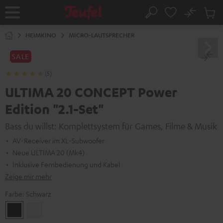
ZUM
NHALT
No
Abs
Startseite
Suche
RINGEN
Artike
im
HEIMKINO
MICRO-LAUTSPRECHER
Waren
SALE
(5)
ULTIMA 20 CONCEPT Power
Edition "2.1-Set"
Bass du willst: Komplettsystem für Games, Filme & Musik
AV-Receiver im XL-Subwoofer
Neue ULTIMA 20 (Mk4)
Inklusive Fernbedienung und Kabel
Zeige mir mehr
Farbe:
Schwarz
Schwarz
Weiß