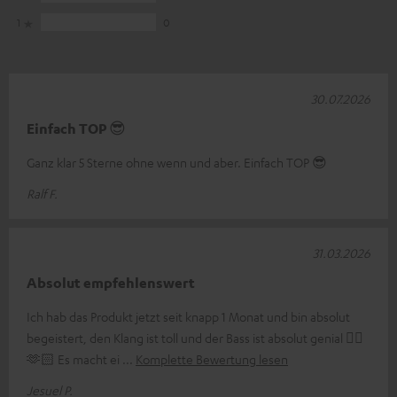
1
0
30.07.2026
Einfach TOP 😎
Ganz klar 5 Sterne ohne wenn und aber. Einfach TOP 😎
Ralf F.
31.03.2026
Absolut empfehlenswert
Ich hab das Produkt jetzt seit knapp 1 Monat und bin absolut
begeistert, den Klang ist toll und der Bass ist absolut genial 👌🏼
🫶🏻 Es macht ei
Komplette Bewertung lesen
Jesuel P.