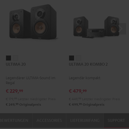
ULTIMA
ULTIMA
ULTIMA
ULTIMA
ULTIMA 20
ULTIMA 20 KOMBO 2
20
20
20
20
Schwarz
Weiß
KOMBO
KOMBO
Legendärer ULTIMA-Sound im
Legendär kompakt
2
2
Regal
Schwarz
Weiß
€ 229,
€ 479,
99
99
€ 179,
99
Letzter niedrigster Preis
€ 449,
99
Letzter niedrigster Preis
99
99
€ 249,
Originalpreis
€ 499,
Originalpreis
BEWERTUNGEN
ACCESSORIES
LIEFERUMFANG
SUPPORT