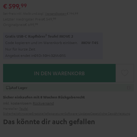
€ 599,
99
Set-Preis inkl. MwSt
und zzgl.
Versandkosten
€ 194,99
Letzter niedrigster Preis
€ 549,
99
Originalpreis
€ 699,
99
1
Gratis USB-C Kopfhörer
Teufel MOVE 2
Code kopieren und im Warenkorb einlösen.
MOV-T4S
Nur für kurze Zeit
Angebot endet in
0
1
D
:
1
0
H
:
3
2
M
:
0
0
S
IN DEN WARENKORB
Auf Lager
Sicher einkaufen mit 8 Wochen Rückgaberecht
inkl. kostenlosem
Rückversand
Hersteller:
Teufel
Sicherheitshinweise
Ersatzteile
Reparaturen
Software-Updates
Gesetzliche Gewährleistung
Das könnte dir auch gefallen