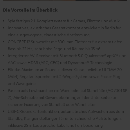
Die Vorteile im Überblick
Spielfertiges 2.1-Komplettsystem für Games, Filmton und Musik
Innovatives, akustisches Gesamtkonzept entwickelt in Berlin für
eine ausgewogene, cineastische Abstimmung
CONCEPT 12 Subwoofer mit 300-mm-Tieftöner für extrem tiefen
Bass bis 22 Hz, sehr hohe Pegel und Räume bis 35 m²
Integrierter AV-Receiver mit Bluetooth 5.0 Qualcomm® aptX™ und
AAC sowie HDMI (ARC, CEC) und Dynamore®-Technologie
Für das Maximum an Sound in dieser Klasse: beliebte ULTIMA 20
(Mk4) Regallautsprecher mit 2-Wege-System sowie Phase-Plug
und Waveguide
Passen aufs Lowboard, an die Wand oder auf Standfüße (AC 7001 SP
2), M6-Schraube mit Gewindebohrung auf der Unterseite zur
sicheren Fixierung von Standfuß oder Wandhalter
USB-C-Soundkartenfunktion, automatisches Aufwachen aus dem
Standby, Klangeinstellungen für unterschiedliche Aufstellungen,
inklusive 25 m Lautsprecherkabel und Fernbedienung