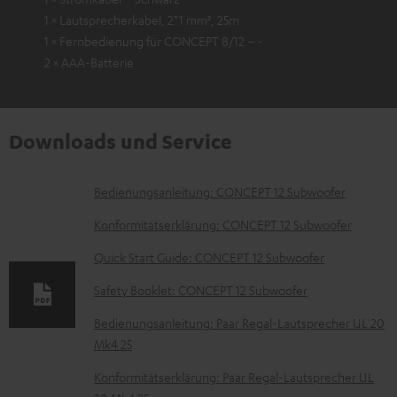
1 × Lautsprecherkabel, 2*1 mm², 25m
1 × Fernbedienung für CONCEPT 8/12 – -
2 × AAA-Batterie
Downloads und Service
D
Bedienungsanleitung: CONCEPT 12 Subwoofer
o
Konformitätserklärung: CONCEPT 12 Subwoofer
k
Quick Start Guide: CONCEPT 12 Subwoofer
u
Safety Booklet: CONCEPT 12 Subwoofer
m
e
Bedienungsanleitung: Paar Regal-Lautsprecher UL 20
Mk4 25
n
t
Konformitätserklärung: Paar Regal-Lautsprecher UL