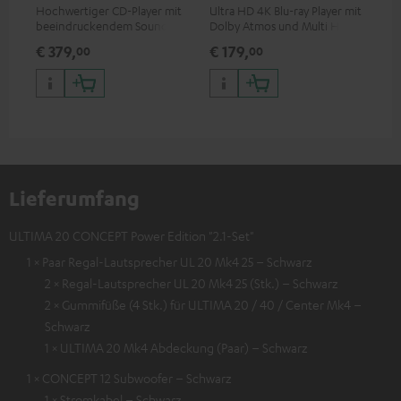
Hochwertiger CD-Player mit
Ultra HD 4K Blu-ray Player mit
Ver
beeindruckendem Sound und
Dolby Atmos und Multi HDR-
Kab
wertiger Verarbeitung
Unterstützung inklusive
mm
€ 379,
€ 179,
€ 
00
00
HDR10+ für eine überragende
Bildqualität mit lebensechten
Kontrasten und Farben
Lieferumfang
ULTIMA 20 CONCEPT Power Edition "2.1-Set"
1 × Paar Regal-Lautsprecher UL 20 Mk4 25 – Schwarz
2 × Regal-Lautsprecher UL 20 Mk4 25 (Stk.) – Schwarz
2 × Gummifüße (4 Stk.) für ULTIMA 20 / 40 / Center Mk4 –
Schwarz
1 × ULTIMA 20 Mk4 Abdeckung (Paar) – Schwarz
1 × CONCEPT 12 Subwoofer – Schwarz
1 × Stromkabel – Schwarz