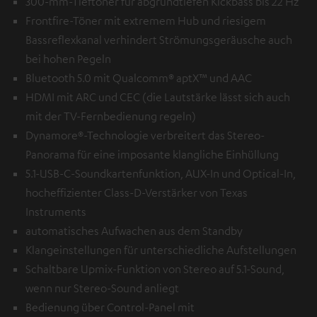
300-mm-Tieftöner für abgrundtiefen Kickbass bis 22 Hz
Frontfire-Töner mit extremem Hub und riesigem
Bassreflexkanal verhindert Strömungsgeräusche auch
bei hohen Pegeln
Bluetooth 5.0 mit Qualcomm® aptX™ und AAC
HDMI mit ARC und CEC (die Lautstärke lässt sich auch
mit der TV-Fernbedienung regeln)
Dynamore®-Technologie verbreitert das Stereo-
Panorama für eine imposante klangliche Einhüllung
5.1-USB-C-Soundkartenfunktion, AUX-In und Optical-In,
hocheffizienter Class-D-Verstärker von Texas
Instruments
automatisches Aufwachen aus dem Standby
Klangeinstellungen für unterschiedliche Aufstellungen
Schaltbare Upmix-Funktion von Stereo auf 5.1-Sound,
wenn nur Stereo-Sound anliegt
Bedienung über Control-Panel mit