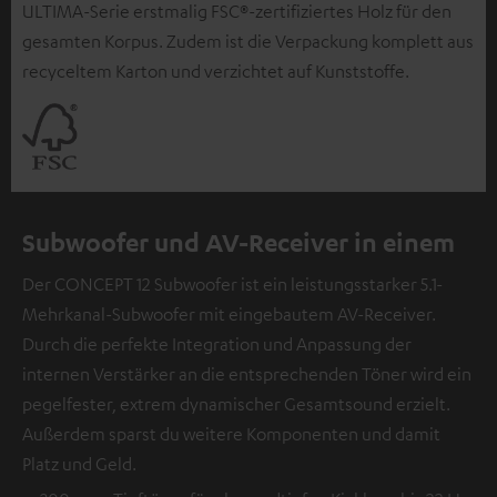
ULTIMA-Serie erstmalig FSC®-zertifiziertes Holz für den
gesamten Korpus. Zudem ist die Verpackung komplett aus
recyceltem Karton und verzichtet auf Kunststoffe.
Subwoofer und AV-Receiver in einem
Der CONCEPT 12 Subwoofer ist ein leistungsstarker 5.1-
Mehrkanal-Subwoofer mit eingebautem AV-Receiver.
Durch die perfekte Integration und Anpassung der
internen Verstärker an die entsprechenden Töner wird ein
pegelfester, extrem dynamischer Gesamtsound erzielt.
Außerdem sparst du weitere Komponenten und damit
Platz und Geld.