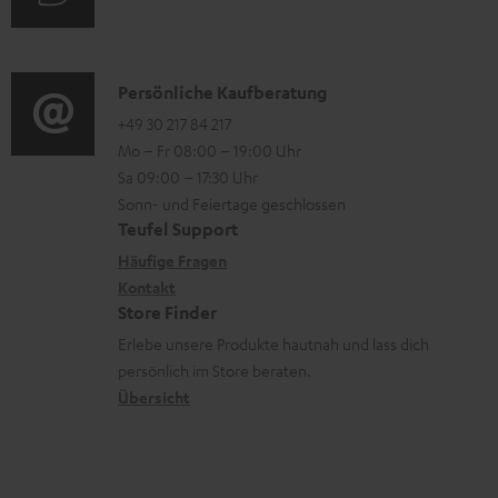
i
e
u
m
o
n
d
a
n
i
K
Persönliche Kaufberatung
t
e
o
o
+49 30 217 84 217
i
n
Mo – Fr 08:00 – 19:00 Uhr
-
n
o
z
Sa 09:00 – 17:30 Uhr
L
t
n
u
Sonn- und Feiertage geschlossen
e
a
e
Teufel Support
m
x
k
n
Häufige Fragen
V
i
Kontakt
t
z
e
Store Finder
k
d
u
r
Erlebe unsere Produkte hautnah und lass dich
o
a
r
s
persönlich im Store beraten.
n
t
G
Übersicht
a
e
a
n
n
r
d
a