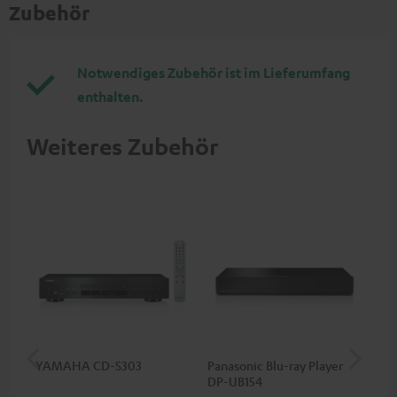
Zubehör
Notwendiges Zubehör ist im Lieferumfang
enthalten.
Weiteres Zubehör
YAMAHA CD-S303
Panasonic Blu-ray Player
1,5
DP-UB154
C7