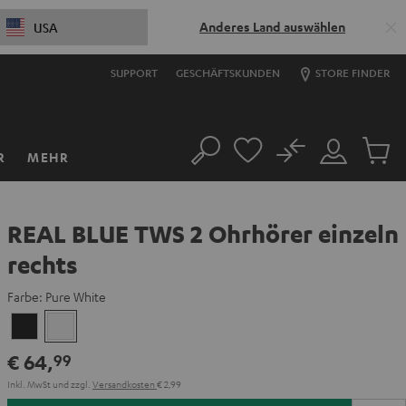
Anderes Land auswählen
USA
SUPPORT
GESCHÄFTSKUNDEN
STORE FINDER
No
R
MEHR
Suche
Mein
Artikel
Konto
im
Warenk
REAL BLUE TWS 2 Ohrhörer einzeln
rechts
Farbe:
Pure White
Night
Pure
Black
White
€ 64,
99
Inkl. MwSt
und zzgl.
Versandkosten
€ 2,99