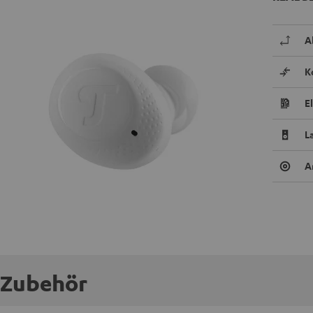
A
K
E
L
A
Zubehör