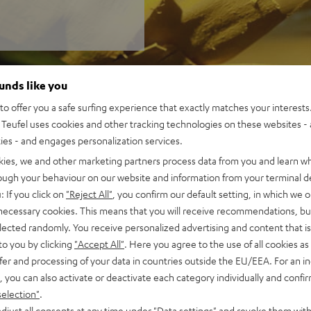
ounds like you
o offer you a safe surfing experience that exactly matches your interests.
Teufel uses cookies and other tracking technologies on these websites - 
ties - and engages personalization services.
kies, we and other marketing partners process data from you and learn w
rough your behaviour on our website and information from your terminal de
: If you click on
"Reject All"
, you confirm our default setting, in which we o
 necessary cookies. This means that you will receive recommendations, bu
elected randomly. You receive personalized advertising and content that is 
to you by clicking
"Accept All"
. Here you agree to the use of all cookies as 
fer and processing of your data in countries outside the EU/EEA. For an in
, you can also activate or deactivate each category individually and confi
selection"
.
djust all consents at any time under "Data settings" and revoke them with