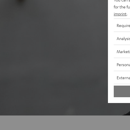
for the f
imprint
.
Requir
Analysi
Market
Persona
Externa