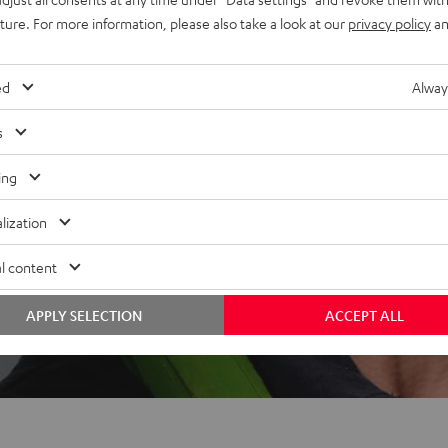
uture. For more information, please also take a look at our
privacy policy
an
ed
Alway
s
ing
lization
l content
APPLY SELECTION
ACCEPT ALL