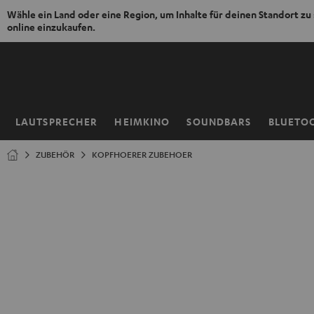
Wähle ein Land oder eine Region, um Inhalte für deinen Standort zu
online einzukaufen.
ZUM
NHALT
RINGEN
LAUTSPRECHER
HEIMKINO
SOUNDBARS
BLUETO
Startseite
ZUBEHÖR
KOPFHOERER ZUBEHOER