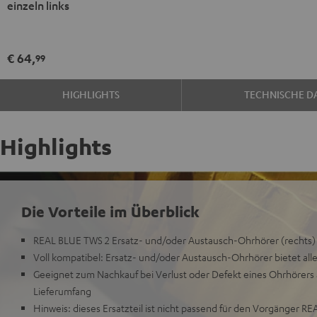
einzeln links
TWS
TWS
2
2
Ohrhörer
Ohrhörer
€ 64,
99
einzeln
einzeln
links
links
HIGHLIGHTS
TECHNISCHE D
Night
Pure
Black
White
Highlights
Die Vorteile im Überblick
REAL BLUE TWS 2 Ersatz- und/oder Austausch-Ohrhörer (rechts)
Voll kompatibel: Ersatz- und/oder Austausch-Ohrhörer bietet alle
Geeignet zum Nachkauf bei Verlust oder Defekt eines Ohrhörers 
Lieferumfang
Hinweis: dieses Ersatzteil ist nicht passend für den Vorgänger 