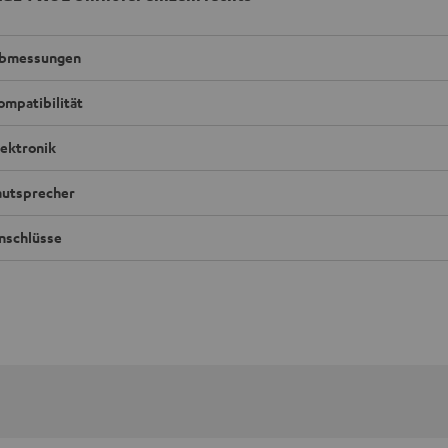
bmessungen
ompatibilität
lektronik
autsprecher
nschlüsse