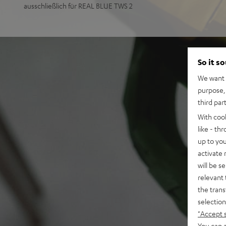
ausschließlich für REAL BLUE TWS 2
So it s
We want t
purpose, 
third par
With coo
like - th
up to you
activate
will be s
relevant 
the trans
selection
"Accept 
You can a