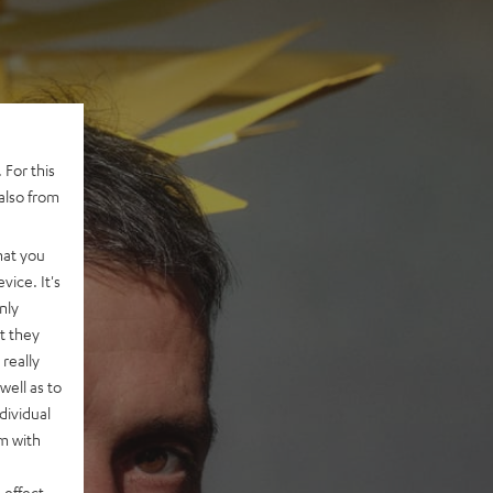
 For this
also from
hat you
vice. It's
nly
t they
really
well as to
dividual
rm with
 effect