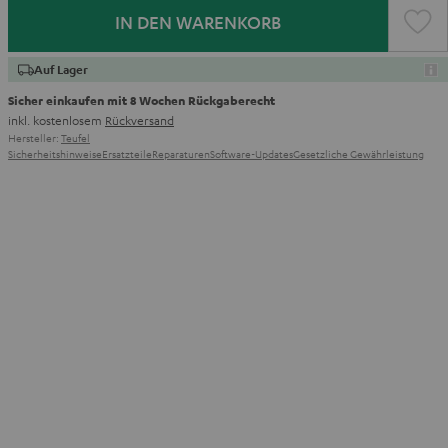
IN DEN WARENKORB
Auf Lager
Sicher einkaufen mit 8 Wochen Rückgaberecht
inkl. kostenlosem
Rückversand
Hersteller:
Teufel
Sicherheitshinweise
Ersatzteile
Reparaturen
Software-Updates
Gesetzliche Gewährleistung