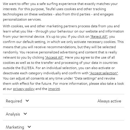
SUPPORT
d
Teufel Onlineshops
We want to offer you a safe surfing experience that exactly matches your
interests. For this purpose, Teufel uses cookies and other tracking
SOUNDBARS
u
KARRIERE
technologies on these websites - also from third parties - and engages
DEUTSCHLAND
personalization services.
n
STEREO
With cookies, we and other marketing partners process data from you and
PRESSE & MARKETING
g
learn what you like - through your behaviour on our website and information
ÖSTERREICH
SMART HOME
from your terminal device. It's up to you: If you click on
"Reject All"
, you
GESCHÄFTSKUNDEN
confirm our default setting, in which we only activate necessary cookies. This
means that you will receive recommendations, but they will be selected
SCHWEIZ
BLUETOOTH-LAUTSPRECHER
PARTNERPROGRAMM
randomly. You receive personalized advertising and content that is really
relevant to you by clicking
"Accept All"
. Here you agree to the use of all
KOPFHÖRER
cookies as well as to the transfer and processing of your data in countries
NIEDERLANDE
BLOG
outside the EU/EEA. For an individual selection, you can also activate or
deactivate each category individually and confirm with
"Accept selection"
.
BLUETOOTH-KOPFHÖRER
NEWSLETTER
You can adjust all consents at any time under "Data settings" and revoke
BELGIEN
them with effect for the future. For more information, please also take a look
STEREOANLAGEN
at our
privacy policy
and the
imprint
.
STORES
FRANKREICH
LAUTSPRECHER
Required
Always active
DEINE VORTEILE BEI TEUFEL
POLEN
ULTIMA-SERIE
Analysis
TEUFEL STORY
Technische Änderungen, Tippfehler und Irrtum vorbehalten. Das auf unseren
IN-EAR-KOPFHÖRER
Marketing
SPANIEN
UNSER MANAGEMENT
Fotos abgebildete Zubehör ist nicht im Lieferumfang enthalten. Etwaige