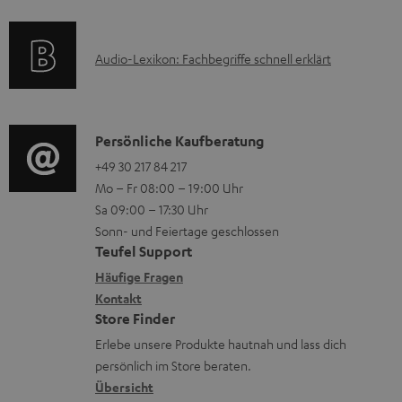
f
t
e
o
F
r
A
Audio-Lexikon: Fachbegriffe schnell erklärt
r
A
l
u
m
Q
a
d
a
s
d
i
K
Persönliche Kaufberatung
t
e
o
o
+49 30 217 84 217
i
n
Mo – Fr 08:00 – 19:00 Uhr
-
n
o
Sa 09:00 – 17:30 Uhr
L
t
n
Sonn- und Feiertage geschlossen
e
a
e
Teufel Support
x
k
n
Häufige Fragen
i
Kontakt
t
z
Store Finder
k
d
u
Erlebe unsere Produkte hautnah und lass dich
o
a
r
persönlich im Store beraten.
n
t
G
Übersicht