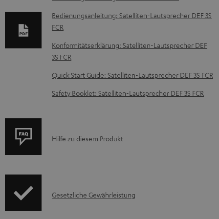
u
Bedienungsanleitung: Satelliten-Lautsprecher DEF 3S
m
FCR
e
Konformitätserklärung: Satelliten-Lautsprecher DEF
n
3S FCR
t
Quick Start Guide: Satelliten-Lautsprecher DEF 3S FCR
e
Safety Booklet: Satelliten-Lautsprecher DEF 3S FCR
z
u
m
P
Hilfe zu diesem Produkt
H
r
e
o
r
d
u
I
Gesetzliche Gewährleistung
u
n
n
k
t