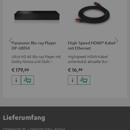
Panasonic Blu-ray Player
High-Speed HDMI® Kabel
30
DP-UB154
mit Ethernet
C4
Ultra HD 4K Blu-ray Player mit
Highspeed HDMI-Kabel
Lau
Dolby Atmos und Multi HDR-
unterstützt aktuelle Standards
mm
Unterstützung inklusive
wie z.B. 4K 50/60p und 4K 3D
€ 179,
€ 16,
€ 
00
99
HDR10+ für eine überragende
Bildqualität mit lebensechten
Kontrasten und Farben
Lieferumfang
DEFINION 3S + DENON DRA-800H