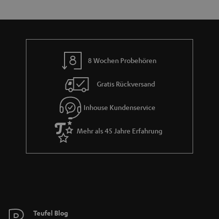
e
a
n
r
a
n
8 Wochen Probehören
t
i
Gratis Rückversand
e
Inhouse Kundenservice
Mehr als 45 Jahre Erfahrung
Teufel Blog