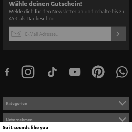
N
Wähle deinen Gutschein!
Melde dich für den Newsletter an und erhalte bis zu
e
45 € als Dankeschön.
w
s
JETZT
EMAIL
l
ANME
WIDGET
e
t
t
e
r
a
n
Kategorien
m
HEIMKINO
e
Unternehmen
l
So it sounds like you
HEIMKINO-KOMPLETTANLAGEN