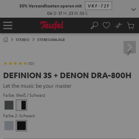
ZUM
50% Versandkosten sparen mit
VKF-72F
NHALT
RINGEN
06
D
:
17
H
:
23
M
:
54
S
No
Abs
Startseite
Suche
Artike
im
STEREO
STEREOANLAGE
Waren
(10)
DEFINION 3S + DENON DRA-800H
Let the music be your master
Farbe:
Weiß / Schwarz
Anthrazit
Weiß
/
Farbe 2:
Schwarz
Schwarz
Premium
Schwarz
Silber