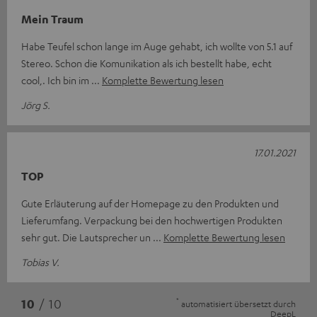
Mein Traum
Habe Teufel schon lange im Auge gehabt, ich wollte von 5.1 auf
Stereo. Schon die Komunikation als ich bestellt habe, echt
cool,. Ich bin im
Komplette Bewertung lesen
Jörg S.
17.01.2021
TOP
Gute Erläuterung auf der Homepage zu den Produkten und
Lieferumfang. Verpackung bei den hochwertigen Produkten
sehr gut. Die Lautsprecher un
Komplette Bewertung lesen
Tobias V.
*
10
/ 10
automatisiert übersetzt durch
DeepL