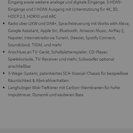
Eingang sowie weitere analoge und digitale Eingänge, 5 HDMI-
Eingänge und 1 HDMI Ausgang mit Unterstützung für 4K, 3D,
HDCP 2.3, HDR10 und ARC
Radio über UKW und DAB+, Sprachsteuerung mit Works with Alexa,
Google Assistant, Apple Siri, Bluetooth, Amazon Music, AirPlay 2,
Napster, Internetradio via TuneIn, Deezer, Spotify Connect,
Soundcloud, TIDAL und mehr
Anschluss an TV-Gerät, Schallplattenspieler, CD-Player,
Spielekonsole, TV-Receiver und mehr, Subwoofer optional
anschließbar
3-Wege-System, patentiertes SCA-Koaxial-Chassis für beispiellose
Räumlichkeit & Abstrahlverhalten
Langhubiger Wok-Tieftöner mit Carbon-Membranen für hohe
Impulstreue, Dynamik und sauberen Bass