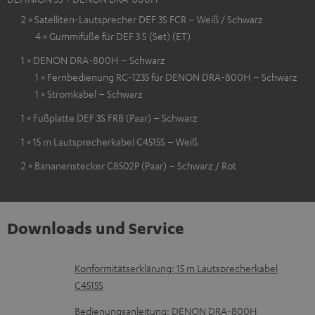
2 × Satelliten-Lautsprecher DEF 3S FCR – Weiß / Schwarz
4 × Gummifüße für DEF 3 S (Set) (ET)
1 × DENON DRA-800H – Schwarz
1 × Fernbedienung RC-1235 für DENON DRA-800H – Schwarz
1 × Stromkabel – Schwarz
1 × Fußplatte DEF 3S FRB (Paar) – Schwarz
1 × 15 m Lautsprecherkabel C4515S – Weiß
2 × Bananenstecker C8502P (Paar) – Schwarz / Rot
Downloads und Service
D
Konformitätserklärung: 15 m Lautsprecherkabel
C4515S
o
k
Bedienungsanleitung: DENON DRA-800H