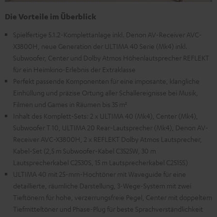
Die Vorteile im Überblick
Spielfertige 5.1.2-Komplettanlage inkl. Denon AV-Receiver AVC-
X3800H, neue Generation der ULTIMA 40 Serie (Mk4) inkl.
Subwoofer, Center und Dolby Atmos Höhenlautsprecher REFLEKT
für ein Heimkino-Erlebnis der Extraklasse
Perfekt passende Komponenten für eine imposante, klangliche
Einhüllung und präzise Ortung aller Schallereignisse bei Musik,
Filmen und Games in Räumen bis 35 m²
Inhalt des Komplett-Sets: 2 x ULTIMA 40 (Mk4), Center (Mk4),
Subwoofer T 10, ULTIMA 20 Rear-Lautsprecher (Mk4), Denon AV-
Receiver AVC-X3800H, 2 x REFLEKT Dolby Atmos Lautsprecher,
Kabel-Set (2,5 m Subwoofer-Kabel C3525W, 30 m
Lautsprecherkabel C2530S, 15 m Lautsprecherkabel C2515S)
ULTIMA 40 mit 25-mm-Hochtöner mit Waveguide für eine
detaillierte, räumliche Darstellung, 3-Wege-System mit zwei
Tieftönern für hohe, verzerrungsfreie Pegel, Center mit doppeltem
Tiefmitteltöner und Phase-Plug für beste Sprachverständlichkeit