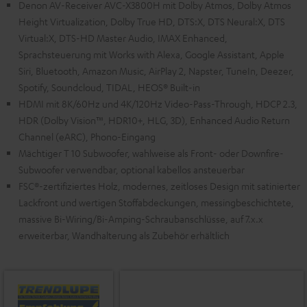
Denon AV-Receiver AVC-X3800H mit Dolby Atmos, Dolby Atmos
Height Virtualization, Dolby True HD, DTS:X, DTS Neural:X, DTS
Virtual:X, DTS-HD Master Audio, IMAX Enhanced,
Sprachsteuerung mit Works with Alexa, Google Assistant, Apple
Siri, Bluetooth, Amazon Music, AirPlay 2, Napster, TuneIn, Deezer,
Spotify, Soundcloud, TIDAL, HEOS® Built-in
HDMI mit 8K/60Hz und 4K/120Hz Video-Pass-Through, HDCP 2.3,
HDR (Dolby Vision™, HDR10+, HLG, 3D), Enhanced Audio Return
Channel (eARC), Phono-Eingang
Mächtiger T 10 Subwoofer, wahlweise als Front- oder Downfire-
Subwoofer verwendbar, optional kabellos ansteuerbar
FSC®-zertifiziertes Holz, modernes, zeitloses Design mit satinierter
Lackfront und wertigen Stoffabdeckungen, messingbeschichtete,
massive Bi-Wiring/Bi-Amping-Schraubanschlüsse, auf 7.x.x
erweiterbar, Wandhalterung als Zubehör erhältlich