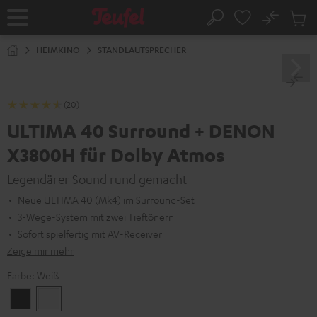
ZUM
NHALT
No
Abs
Startseite
Suche
RINGEN
Artike
im
HEIMKINO
STANDLAUTSPRECHER
Waren
(20)
ULTIMA 40 Surround + DENON
X3800H für Dolby Atmos
Legendärer Sound rund gemacht
Neue ULTIMA 40 (Mk4) im Surround-Set
3-Wege-System mit zwei Tieftönern
Sofort spielfertig mit AV-Receiver
Zeige mir mehr
Farbe:
Weiß
Schwarz
Weiß