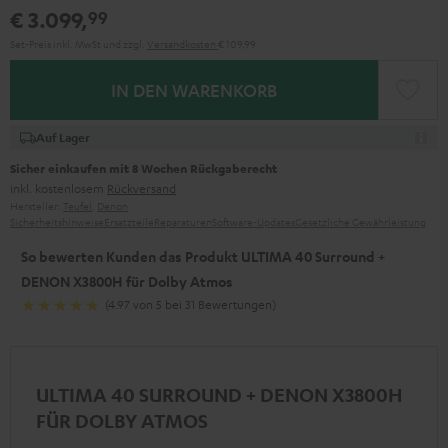
€ 3.099,
99
Set-Preis inkl. MwSt
und zzgl.
Versandkosten
€ 109,99
IN DEN WARENKORB
Auf Lager
Sicher einkaufen mit 8 Wochen Rückgaberecht
inkl. kostenlosem
Rückversand
Hersteller:
Teufel
,
Denon
Sicherheitshinweise
Ersatzteile
Reparaturen
Software-Updates
Gesetzliche Gewährleistung
So bewerten Kunden das Produkt ULTIMA 40 Surround +
DENON X3800H für Dolby Atmos
(4.97 von 5 bei 31 Bewertungen)
ULTIMA 40 SURROUND + DENON X3800H
FÜR DOLBY ATMOS