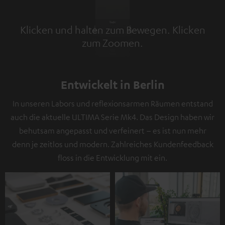
Klicken und halten zum Bewegen. Klicken
zum Zoomen.
Tap to zoom
Entwickelt in Berlin
In unseren Labors und reflexionsarmen Räumen entstand
auch die aktuelle ULTIMA Serie Mk4. Das Design haben wir
behutsam angepasst und verfeinert – es ist nun mehr
denn je zeitlos und modern. Zahlreiches Kundenfeedback
floss in die Entwicklung mit ein.