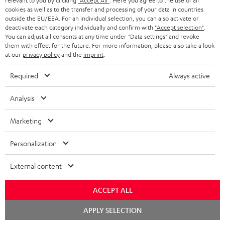
relevant to you by clicking
"Accept All"
. Here you agree to the use of all
16.01.2026
cookies as well as to the transfer and processing of your data in countries
outside the EU/EEA. For an individual selection, you can also activate or
Klang in der Hütte
deactivate each category individually and confirm with
"Accept selection"
.
You can adjust all consents at any time under "Data settings" and revoke
Die Ultima 40 Surround mit dem Denon Verstärker X3800H
them with effect for the future. For more information, please also take a look
hält was sie verspricht, ausgewogener Klang, eine
at our
privacy policy
and the
imprint
.
Bereicherung für die Ohren. Sehr em
Required
Always active
Komplette Bewertung lesen
Stephan B.
Analysis
Marketing
06.01.2026
Personalization
Perfekter Raumklang
Harmonisch, dezent, kräftig, voluminös, ich denke, so kann
External content
man den Klang dieser Anlage am besten beschreiben. Für mich
war es wichtig, dass
Komplette Bewertung lesen
ACCEPT ALL
Ingo B.
Chat
APPLY SELECTION
starten