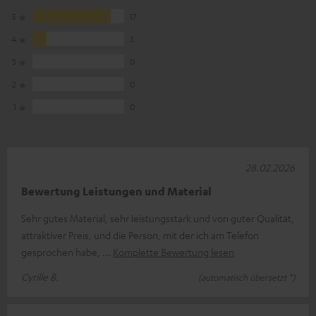
5
17
4
3
3
0
2
0
1
0
28.02.2026
Bewertung Leistungen und Material
Sehr gutes Material, sehr leistungsstark und von guter Qualität,
attraktiver Preis, und die Person, mit der ich am Telefon
gesprochen habe,
Komplette Bewertung lesen
Cyrille B.
(automatisch übersetzt *)