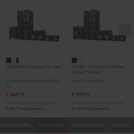
ULTIMA
ULTIMA
ULTIMA
ULTIMA
ULTIMA 40 Surround "5.1-Set"
ULTIMA 40 Surround Power
40
40
40
40
Edition "5.1-Set"
Surround
Surround
Surround
Surround
Surround-Variante der ULTIMA
Mit XXL-Subwoofer
"5.1-
"5.1-
Power
Power
40
Set"
Set"
Edition
Edition
€ 849,
€ 999,
99
99
Schwarz
Weiß
"5.1-
"5.1-
€ 749,
99
Letzter niedrigster Preis
€ 899,
99
Letzter niedrigster Preis
/
Set"
Set"
99
99
€ 999,
Originalpreis
€ 1.149,
Originalpreis
Schwarz
Schwarz
Weiß
BEWERTUNGEN
ACCESSORIES
LIEFERUMFANG
SUPPORT