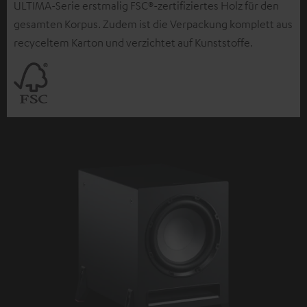
ULTIMA-Serie erstmalig FSC®-zertifiziertes Holz für den
gesamten Korpus. Zudem ist die Verpackung komplett aus
recyceltem Karton und verzichtet auf Kunststoffe.