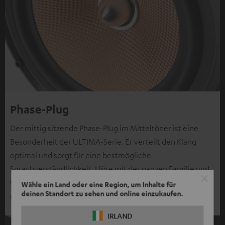
Phase-Plug
Der mittig sitzende Phase-Plug im Mitteltöner ist eine
Besonderheit der ULTIMA-Serie. Er verteilt den Klang
optimal und sorgt für eine bestmögliche
Sprachverständlichkeit. Höre mit der ganzen Familie und
verstehe einfach alles, auch wenn du mal weiter links oder
Wähle ein Land oder eine Region, um Inhalte für
deinen Standort zu sehen und online einzukaufen.
rechts sitzen musst.
IRLAND