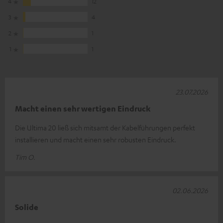
4
12
3
4
2
1
1
1
23.07.2026
Macht einen sehr wertigen Eindruck
Die Ultima 20 ließ sich mitsamt der Kabelführungen perfekt
installieren und macht einen sehr robusten Eindruck.
Tim O.
02.06.2026
Solide