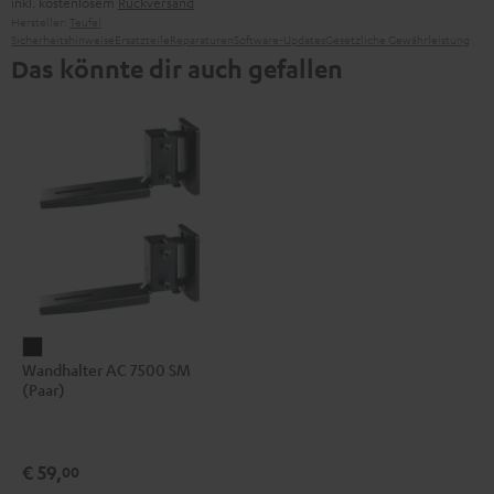
inkl. kostenlosem
Rückversand
Hersteller:
Teufel
Sicherheitshinweise
Ersatzteile
Reparaturen
Software-Updates
Gesetzliche Gewährleistung
Das könnte dir auch gefallen
Wandhalter
Wandhalter AC 7500 SM
AC
(Paar)
7500
SM
(Paar)
€ 59,
00
Schwarz