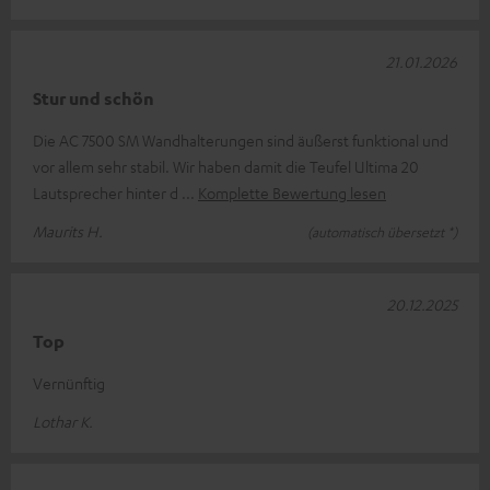
21.01.2026
Stur und schön
Die AC 7500 SM Wandhalterungen sind äußerst funktional und
vor allem sehr stabil. Wir haben damit die Teufel Ultima 20
Lautsprecher hinter d
Komplette Bewertung lesen
Maurits H.
(automatisch übersetzt *)
20.12.2025
Top
Vernünftig
Lothar K.