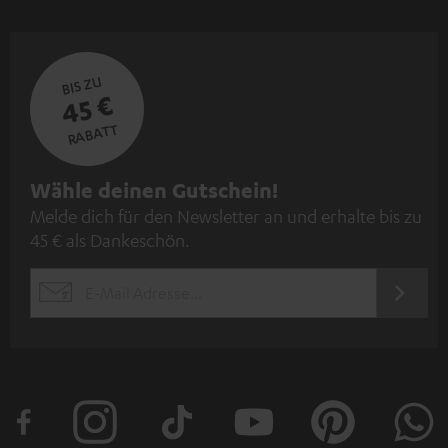
BIS ZU
45 €
RABATT
N
Wähle deinen Gutschein!
Melde dich für den Newsletter an und erhalte bis zu
e
45 € als Dankeschön.
w
s
JETZT
EMAIL
l
ANME
WIDGET
e
t
t
e