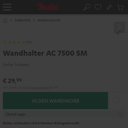
ZUM
NHALT
No
Abs
Startseite
Suche
RINGEN
Artike
im
ZUBEHÖR
WANDHALTER
Waren
(99)
Wandhalter AC 7500 SM
Farbe:
Schwarz
€ 29,
99
Inkl. MwSt
und zzgl.
Versandkosten
€ 2,99
IN DEN WARENKORB
Auf Lager
Sicher einkaufen mit 8 Wochen Rückgaberecht