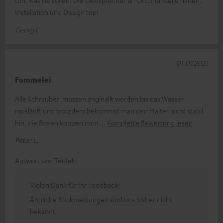
tun, was sie sollen: Die Lautsprecher an Ort und Stelle halten.
Installation und Design top!
Georg L.
01.07.2025
Fummelei
Alle Schrauben müssen anglnallt werden bis das Wasser
rausläuft und trotzdem bekommst man den Halter nicht stabil
hin, die Boxen koppen imm
Komplette Bewertung lesen
Peter L.
Antwort von Teufel:
Vielen Dank für Ihr Feedback!
Ähnliche Rückmeldungen sind uns bisher nicht
bekannt.