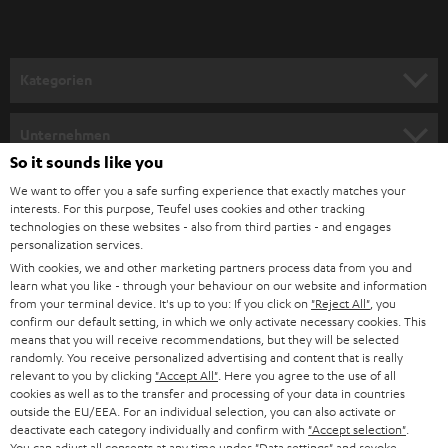
r
a
n
Kategorien
m
HEIMKINO
e
Unternehmen
l
So it sounds like you
HEIMKINO-KOMPLETTANLAGEN
SUPPORT
d
Teufel Onlineshops
We want to offer you a safe surfing experience that exactly matches your
interests. For this purpose, Teufel uses cookies and other tracking
SOUNDBARS
u
KARRIERE
technologies on these websites - also from third parties - and engages
DEUTSCHLAND
personalization services.
n
STEREO
With cookies, we and other marketing partners process data from you and
PRESSE & MARKETING
g
learn what you like - through your behaviour on our website and information
ÖSTERREICH
SMART HOME
from your terminal device. It's up to you: If you click on
"Reject All"
, you
GESCHÄFTSKUNDEN
confirm our default setting, in which we only activate necessary cookies. This
means that you will receive recommendations, but they will be selected
SCHWEIZ
BLUETOOTH-LAUTSPRECHER
PARTNERPROGRAMM
randomly. You receive personalized advertising and content that is really
relevant to you by clicking
"Accept All"
. Here you agree to the use of all
KOPFHÖRER
cookies as well as to the transfer and processing of your data in countries
NIEDERLANDE
BLOG
outside the EU/EEA. For an individual selection, you can also activate or
deactivate each category individually and confirm with
"Accept selection"
.
BLUETOOTH-KOPFHÖRER
NEWSLETTER
You can adjust all consents at any time under "Data settings" and revoke