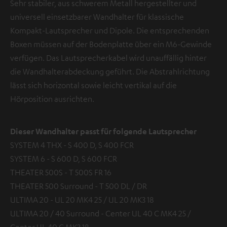
Sehr stabiler, aus schwerem Metall hergestellter und
universell einsetzbarer Wandhalter für klassische
Kompakt-Lautsprecher und Dipole. Die entsprechenden
Boxen müssen auf der Bodenplatte über ein M6-Gewinde
verfügen. Das Lautsprecherkabel wird unauffällig hinter
die Wandhalterabdeckung geführt. Die Abstrahlrichtung
lässt sich horizontal sowie leicht vertikal auf die
Hörposition ausrichten.
Dieser Wandhalter passt für folgende Lautsprecher
SYSTEM 4 THX - S 400 D, S 400 FCR
SYSTEM 6 - S 600 D, S 600 FCR
THEATER 500S - T 500S FR 16
THEATER 500 Surround - T 500 DL / DR
ULTIMA 20 - UL 20 MK4 25 / UL 20 MK3 18
ULTIMA 20 / 40 Surround - Center UL 40 C MK4 25 /