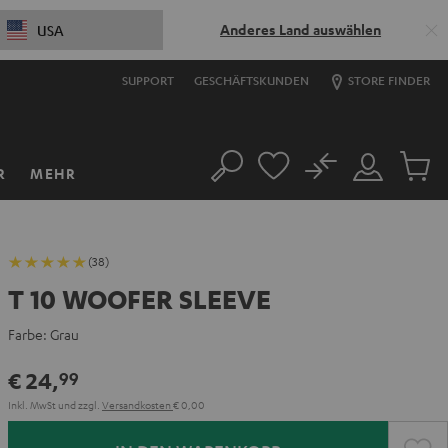
Anderes Land auswählen
USA
SUPPORT
GESCHÄFTSKUNDEN
STORE FINDER
No
R
MEHR
Suche
Mein
Artikel
Konto
im
Warenk
(38)
T 10 WOOFER SLEEVE
Farbe:
Grau
€ 24,
99
Inkl. MwSt
und zzgl.
Versandkosten
€ 0,00