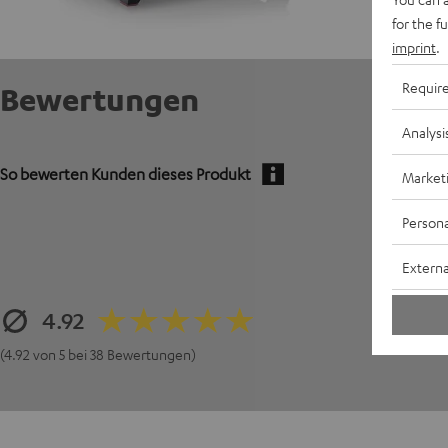
for the f
imprint
.
Requir
Bewertungen
Analysi
So bewerten Kunden dieses Produkt
Market
Persona
Externa
4.92
(4.92 von 5 bei 38 Bewertungen)