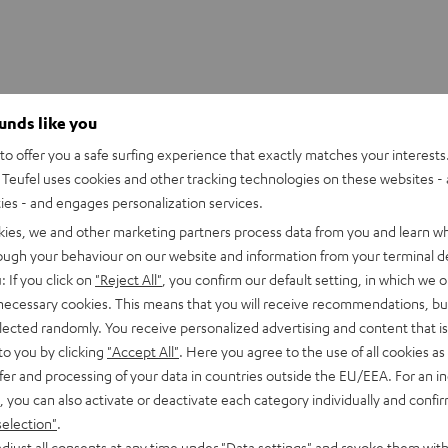
ounds like you
OOFER SLEEVE
o offer you a safe surfing experience that exactly matches your interests.
Teufel uses cookies and other tracking technologies on these websites - 
ties - and engages personalization services.
kies, we and other marketing partners process data from you and learn w
rough your behaviour on our website and information from your terminal de
: If you click on
"Reject All"
, you confirm our default setting, in which we o
 necessary cookies. This means that you will receive recommendations, bu
elected randomly. You receive personalized advertising and content that is 
to you by clicking
"Accept All"
. Here you agree to the use of all cookies as 
fer and processing of your data in countries outside the EU/EEA. For an in
, you can also activate or deactivate each category individually and confi
selection"
.
djust all consents at any time under "Data settings" and revoke them with