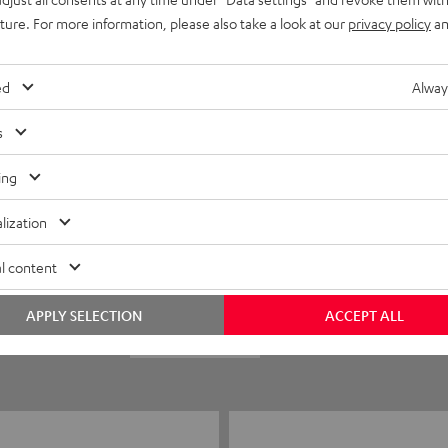
uture. For more information, please also take a look at our
privacy policy
an
ed
Alway
s
ing
5
35
lization
4
3
l content
3
0
APPLY SELECTION
ACCEPT ALL
2
0
1
0