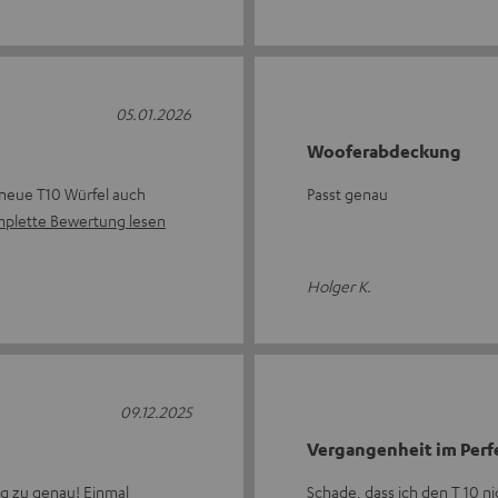
05.01.2026
Wooferabdeckung
 neue T10 Würfel auch
Passt genau
plette Bewertung lesen
Holger K.
09.12.2025
Vergangenheit im Perf
ig zu genau! Einmal
Schade, dass ich den T 10 n