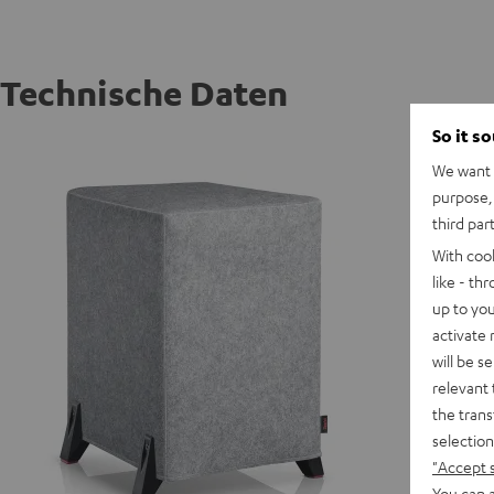
Technische Daten
So it s
T 10 W
We want t
purpose, 
third par
With coo
like - th
up to you
activate
will be s
relevant 
the trans
selection
"Accept 
You can a