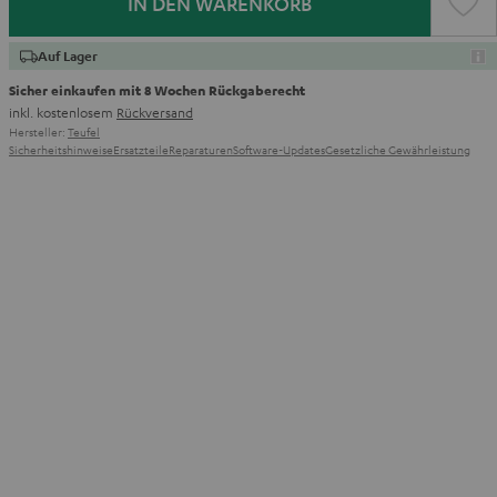
IN DEN WARENKORB
Auf Lager
Sicher einkaufen mit 8 Wochen Rückgaberecht
inkl. kostenlosem
Rückversand
Hersteller:
Teufel
Sicherheitshinweise
Ersatzteile
Reparaturen
Software-Updates
Gesetzliche Gewährleistung