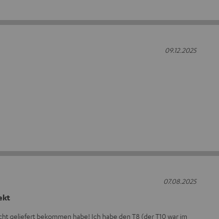
09.12.2025
07.08.2025
ekt
icht geliefert bekommen habe! Ich habe den T8 (der T10 war im