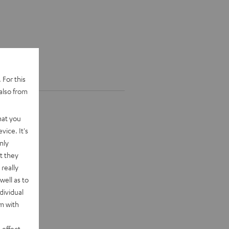
 For this
also from
hat you
vice. It's
nly
t they
really
well as to
dividual
rm with
 effect