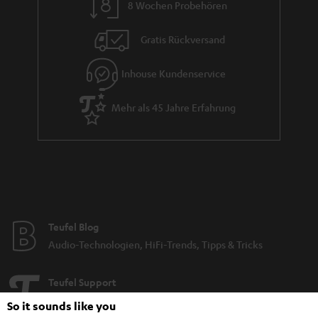
8 Wochen Probehören
Gratis Rückversand
Inhouse Kundenservice
Mehr als 45 Jahre Erfahrung
Teufel Blog
Audio-Technologien, HiFi-Trends, Tipps & Tricks
Teufel Support
Support & Kontakt
So it sounds like you
Rückgabe / Rücktritt