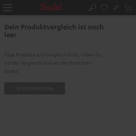
ZUM
NHALT
No
Abs
Startseite
Suche
RINGEN
Artike
im
Dein Produktvergleich ist noch
Waren
leer
Füge Produkte zum Vergleich hinzu, indem Du
auf das Vergleichs-Icon an den Produkten
klickst.
JETZT ENTDECKEN