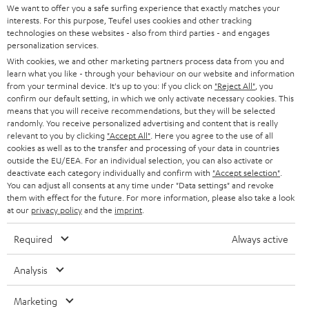
We want to offer you a safe surfing experience that exactly matches your
Sendungsverfolgung
interests. For this purpose, Teufel uses cookies and other tracking
technologies on these websites - also from third parties - and engages
personalization services.
Store Finder
With cookies, we and other marketing partners process data from you and
Erlebe unsere Produkte hautnah und lass dich persönlich
learn what you like - through your behaviour on our website and information
im Store beraten.
from your terminal device. It's up to you: If you click on
"Reject All"
, you
confirm our default setting, in which we only activate necessary cookies. This
means that you will receive recommendations, but they will be selected
randomly. You receive personalized advertising and content that is really
relevant to you by clicking
"Accept All"
. Here you agree to the use of all
cookies as well as to the transfer and processing of your data in countries
outside the EU/EEA. For an individual selection, you can also activate or
BIS ZU
deactivate each category individually and confirm with
"Accept selection"
.
45 €
You can adjust all consents at any time under "Data settings" and revoke
RABATT
them with effect for the future. For more information, please also take a look
at our
privacy policy
and the
imprint
.
N
Wähle deinen Gutschein!
Required
Always active
Melde dich für den Newsletter an und erhalte bis zu
e
Analysis
45 € als Dankeschön.
w
s
Marketing