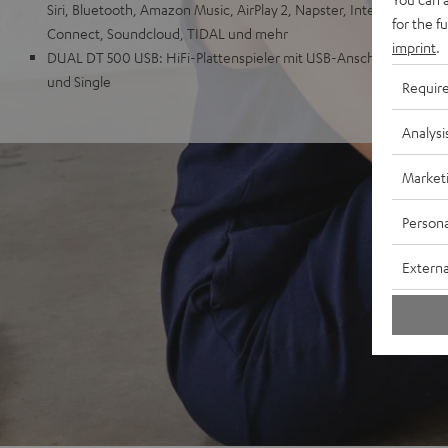
Siri, Bluetooth, Amazon Music, AirPlay 2, Napster, Internetradio v
for the f
Connect, Soundcloud, TIDAL und mehr
imprint
.
DUAL DT 500 USB: HiFi-Plattenspieler mit USB-Anschluss & Rieme
und Single
Requir
Analysi
Market
Persona
Externa