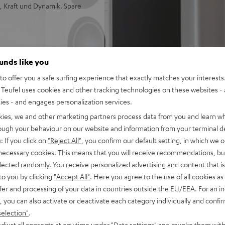
, Kraft und Dynamik. Spare
n Stereo-AV-Netzwerk-
ounds like you
o offer you a safe surfing experience that exactly matches your interests.
veau, geeignet auch für
Teufel uses cookies and other tracking technologies on these websites - 
ties - and engages personalization services.
eceiver und mehr, Subwoofer
kies, we and other marketing partners process data from you and learn w
rough your behaviour on our website and information from your terminal de
r beispiellose Räumlichkeit,
: If you click on
"Reject All"
, you confirm our default setting, in which we o
 necessary cookies. This means that you will receive recommendations, bu
pulstreue, Dynamik und
elected randomly. You receive personalized advertising and content that is 
to you by clicking
"Accept All"
. Here you agree to the use of all cookies as 
layback, Phono-Eingang
fer and processing of your data in countries outside the EU/EEA. For an in
 und 1 HDMI Ausgang mit
, you can also activate or deactivate each category individually and confi
y Vision
selection"
.
, Google Assistant, Apple
djust all consents at any time under "Data settings" and revoke them with