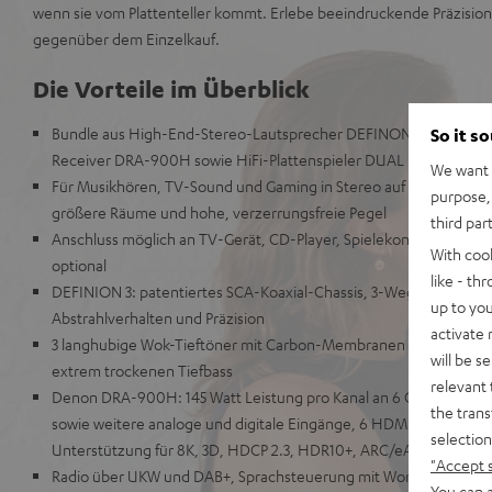
wenn sie vom Plattenteller kommt. Erlebe beeindruckende Präzision
gegenüber dem Einzelkauf.
Die Vorteile im Überblick
Bundle aus High-End-Stereo-Lautsprecher DEFINON 3 mit Deno
So it s
Receiver DRA-900H sowie HiFi-Plattenspieler DUAL DT 500
We want t
Für Musikhören, TV-Sound und Gaming in Stereo auf höchstem Ni
purpose, 
größere Räume und hohe, verzerrungsfreie Pegel
third par
Anschluss möglich an TV-Gerät, CD-Player, Spielekonsole, TV-R
With coo
optional
like - th
DEFINION 3: patentiertes SCA-Koaxial-Chassis, 3-Wege-System, fü
up to you
Abstrahlverhalten und Präzision
activate
3 langhubige Wok-Tieftöner mit Carbon-Membranen für hohe Im
will be s
extrem trockenen Tiefbass
relevant 
Denon DRA-900H: 145 Watt Leistung pro Kanal an 6 Ohm, USB-P
the trans
sowie weitere analoge und digitale Eingänge, 6 HDMI-Eingänge
selection
Unterstützung für 8K, 3D, HDCP 2.3, HDR10+, ARC/eARC und Dolb
"Accept 
Radio über UKW und DAB+, Sprachsteuerung mit Works with Alexa
You can a