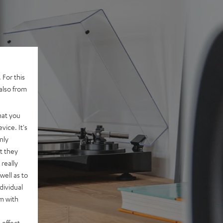
 For this
also from
hat you
vice. It's
nly
t they
really
well as to
dividual
rm with
 effect