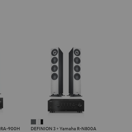
DEFINION
DEFINION
DRA-900H
DEFINION 3 + Yamaha R-N800A
3
3