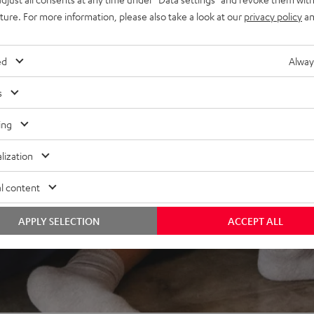
ia TuneIn, Deezer, Spotify
uture. For more information, please also take a look at our
privacy policy
an
nantrieb, geeignet für LP
ed
Alway
s
ing
lization
l content
APPLY SELECTION
ACCEPT ALL