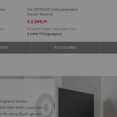
+
+
reo-
Die DEFINION 3 mit passendem
Yamaha
Yamaha
Stereo-Receiver
R-
R-
€ 2.349,
99
N800A
N800A
eis
€ 2.049,
99
Letzter niedrigster Preis
Anthrazit
Weiß
99
€ 2.898,
Originalpreis
/
Schwarz
ATEN
ACCESSORIES
n Highend-Stereo-
ENON DRA-900H sowie dem
r für deine Musik, gerade