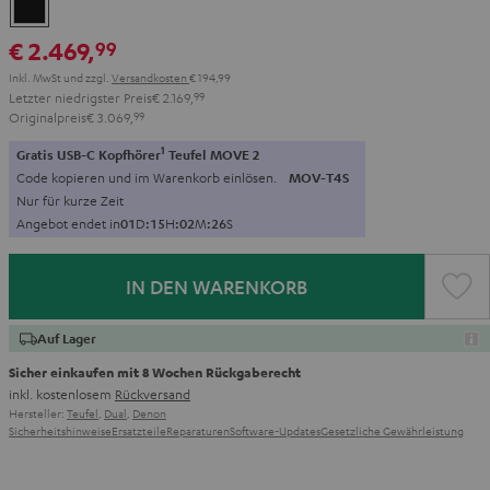
Schwarz
€ 2.469,
99
Inkl. MwSt
und zzgl.
Versandkosten
€ 194,99
Letzter niedrigster Preis
€ 2.169,
99
Originalpreis
€ 3.069,
99
1
Gratis USB-C Kopfhörer
Teufel MOVE 2
Code kopieren und im Warenkorb einlösen.
MOV-T4S
Nur für kurze Zeit
Angebot endet in
0
1
D
:
1
5
H
:
0
2
M
:
2
5
S
IN DEN WARENKORB
Auf Lager
Sicher einkaufen mit 8 Wochen Rückgaberecht
inkl. kostenlosem
Rückversand
Hersteller:
Teufel
,
Dual
,
Denon
Sicherheitshinweise
Ersatzteile
Reparaturen
Software-Updates
Gesetzliche Gewährleistung