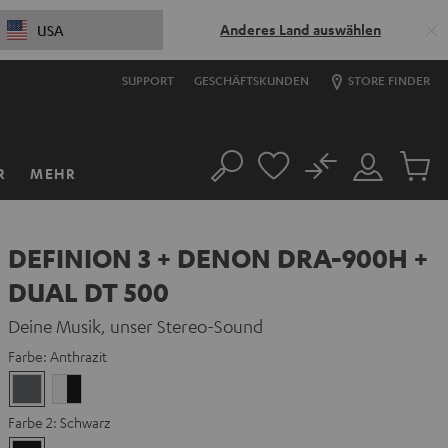
Anderes Land auswählen
USA
SUPPORT
GESCHÄFTSKUNDEN
STORE FINDER
No
R
MEHR
Suche
Mein
Artikel
Konto
im
Warenk
DEFINION 3 + DENON DRA-900H +
DUAL DT 500
Deine Musik, unser Stereo-Sound
Farbe:
Anthrazit
Anthrazit
Weiß
/
Farbe 2:
Schwarz
Schwarz