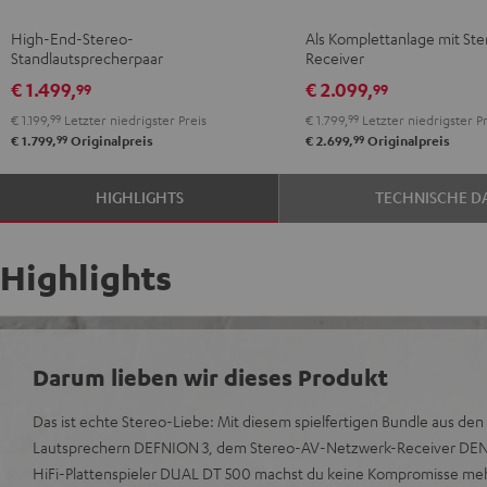
Anthrazit
Weiß
+
+
High-End-Stereo-
Als Komplettanlage mit Ste
/
DENON
DENON
Standlautsprecherpaar
Receiver
Schwarz
DRA-
DRA-
€ 1.499,
€ 2.099,
99
99
900H
900H
€ 1.199,
99
Letzter niedrigster Preis
€ 1.799,
99
Letzter niedrigster Pr
Anthrazit
Weiß
99
99
€ 1.799,
Originalpreis
€ 2.699,
Originalpreis
/
Schwarz
HIGHLIGHTS
TECHNISCHE D
Highlights
Darum lieben wir dieses Produkt
Das ist echte Stereo-Liebe: Mit diesem spielfertigen Bundle aus de
Lautsprechern DEFNION 3, dem Stereo-AV-Netzwerk-Receiver D
HiFi-Plattenspieler DUAL DT 500 machst du keine Kompromisse meh