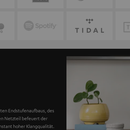
reten Endstufenaufbaus, des
 Netzteil befeuert der
stant hoher Klangqualität.