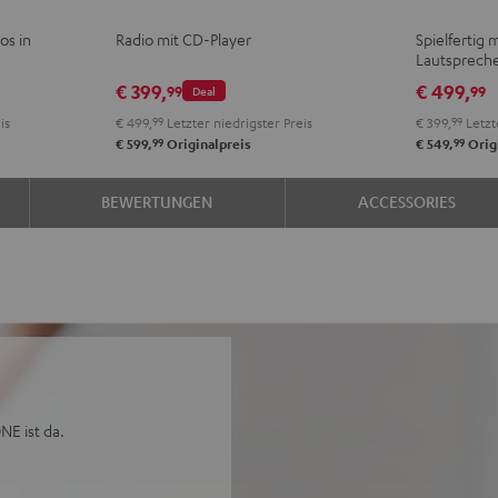
AKTIV
AKTI
os in
Radio mit CD-Player
Spielfertig 
Night
Pure
Lautsprech
Black
Whit
€ 399,
€ 499,
99
99
Deal
is
€ 499,
99
Letzter niedrigster Preis
€ 399,
99
Letzt
99
99
€ 599,
Originalpreis
€ 549,
Orig
BEWERTUNGEN
ACCESSORIES
NE ist da.