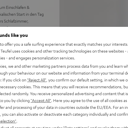
m Einschlafen &
lischen Start in den Tag
ürs Schlafzimmer,
bändern, unterstützt von
e für ein breiteres
ounds like you
o offer you a safe surfing experience that exactly matches your interests.
 drei frei belegbare
Teufel uses cookies and other tracking technologies on these websites - 
ties - and engages personalization services.
äglich, wochentags oder
kies, we and other marketing partners process data from you and learn w
rough your behaviour on our website and information from your terminal de
 der Uhrzeit
: If you click on
"Reject All"
, you confirm our default setting, in which we o
her an das Glockenspiel der
 necessary cookies. This means that you will receive recommendations, bu
elected randomly. You receive personalized advertising and content that is 
 oder Lieblingsmusik vom
to you by clicking
"Accept All"
. Here you agree to the use of all cookies as 
fer and processing of your data in countries outside the EU/EEA. For an in
USB-Ladeport, erhältlich in
, you can also activate or deactivate each category individually and confi
selection"
.
djust all consents at any time under "Data settings" and revoke them with