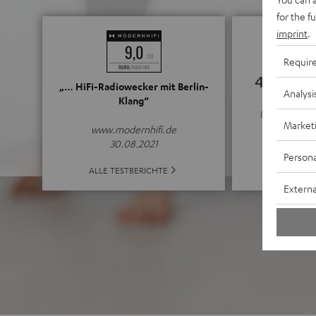
for the f
imprint
.
Requir
4.63
„… HiFi-Radiowecker mit Berlin-
Analysi
Klang“
(4.63 von 5 b
Market
www.modernhifi.de
30.08.2021
Persona
ALLE BE
ALLE TESTBERICHTE
Externa