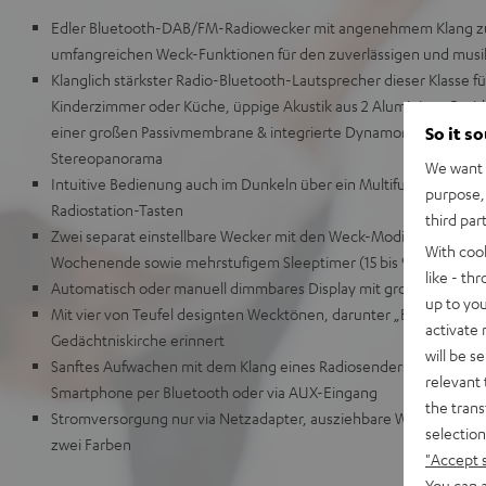
Edler Bluetooth-DAB/FM-Radiowecker mit angenehmem Klang zu
umfangreichen Weck-Funktionen für den zuverlässigen und musika
Klanglich stärkster Radio-Bluetooth-Lautsprecher dieser Klasse f
Kinderzimmer oder Küche, üppige Akustik aus 2 Aluminium-Breit
einer großen Passivmembrane & integrierte Dynamore® Technologi
So it s
Stereopanorama
We want t
Intuitive Bedienung auch im Dunkeln über ein Multifunktions-Rad,
purpose, 
Radiostation-Tasten
third par
Zwei separat einstellbare Wecker mit den Weck-Modi einmalig, t
With coo
Wochenende sowie mehrstufigem Sleeptimer (15 bis 90 Min)
like - th
Automatisch oder manuell dimmbares Display mit großer Anzeige
up to you
Mit vier von Teufel designten Wecktönen, darunter „Berlin“, welc
activate
Gedächtniskirche erinnert
will be s
Sanftes Aufwachen mit dem Klang eines Radiosenders (DAB+/FM)
relevant 
Smartphone per Bluetooth oder via AUX-Eingang
the trans
Stromversorgung nur via Netzadapter, ausziehbare Wurfantenne, 
selection
zwei Farben
"Accept 
You can a