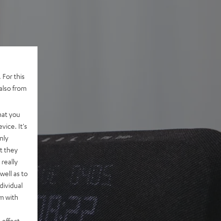
 For this
also from
hat you
vice. It's
nly
t they
really
well as to
dividual
rm with
 effect