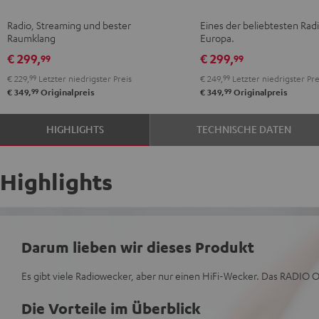
Schwarz
Weiß
Mint
Night
Radio, Streaming und bester
Eines der beliebtesten Radi
Green
Black
Raumklang
Europa.
€ 299,
€ 299,
99
99
€ 229,
99
Letzter niedrigster Preis
€ 249,
99
Letzter niedrigster Pre
99
99
€ 349,
Originalpreis
€ 349,
Originalpreis
HIGHLIGHTS
TECHNISCHE DATEN
Highlights
Darum lieben wir dieses Produkt
Es gibt viele Radiowecker, aber nur einen HiFi-Wecker. Das RADIO O
Die Vorteile im Überblick