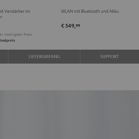
V
Schwarz
Weiß
mit Verstärker im
WLAN mit Bluetooth und Akku
er
e
€ 549,
99
er niedrigster Preis
inalpreis
LIEFERUMFANG
SUPPORT