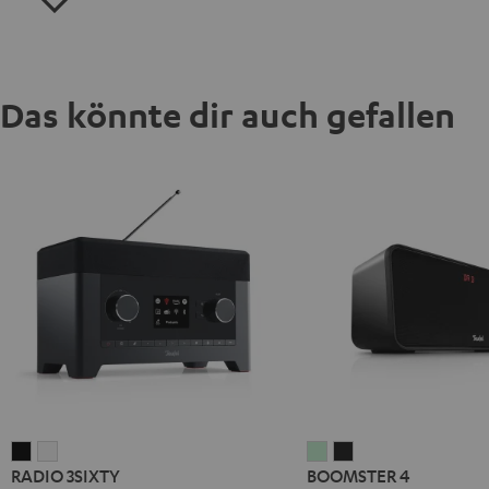
Das könnte dir auch gefallen
RADIO
RADIO
BOOMSTER
BOOMSTER
RADIO 3SIXTY
BOOMSTER 4
3SIXTY
3SIXTY
4
4