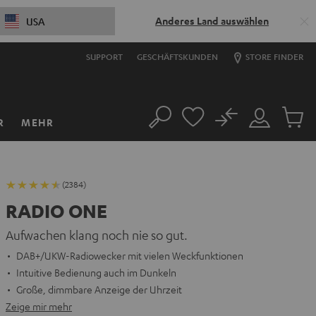
Anderes Land auswählen
USA
SUPPORT
GESCHÄFTSKUNDEN
STORE FINDER
No
R
MEHR
Suche
Mein
Artikel
Konto
im
Warenk
(2384)
RADIO ONE
Aufwachen klang noch nie so gut.
DAB+/UKW-Radiowecker mit vielen Weckfunktionen
Intuitive Bedienung auch im Dunkeln
Große, dimmbare Anzeige der Uhrzeit
Zeige mir mehr