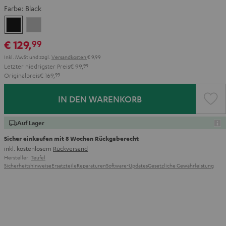
Farbe:
Black
Black
Light
Gray
€ 129,
99
Inkl. MwSt
und zzgl.
Versandkosten
€ 9,99
Letzter niedrigster Preis
€ 99,
99
Originalpreis
€ 169,
99
IN DEN WARENKORB
Auf Lager
Sicher einkaufen mit 8 Wochen Rückgaberecht
inkl. kostenlosem
Rückversand
Hersteller:
Teufel
Sicherheitshinweise
Ersatzteile
Reparaturen
Software-Updates
Gesetzliche Gewährleistung