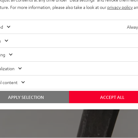
uture. For more information, please also take a look at our
privacy policy
an
ed
Alway
s
ei 2384 Bewertungen)
ing
lization
WERTUNGEN
l content
APPLY SELECTION
ACCEPT ALL