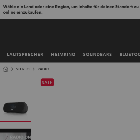
Wähle ein Land oder eine Region, um Inhalte für deinen Standort zu
online einzukaufen.
ZUM
NHALT
RINGEN
LAUTSPRECHER
HEIMKINO
SOUNDBARS
BLUETO
Startseite
STEREO
RADIO
SALE