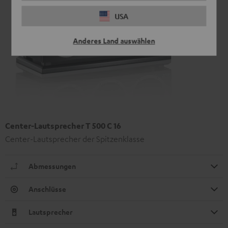
USA
Anderes Land auswählen
Center-Lautsprecher T 500 C 16
Center-Lautsprecher der Spitzenklasse
Abmessungen
Anschlüsse
Lautsprecher