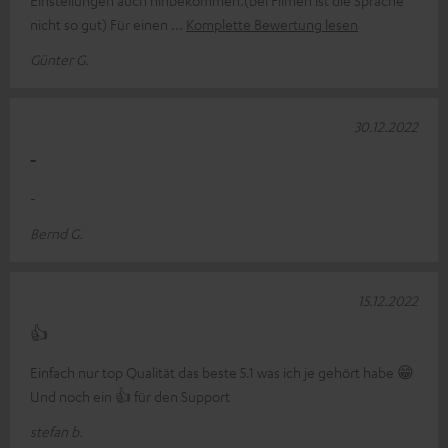
Einstellungen auch hinbekommen.(bei Filmen ist die Sprache
nicht so gut) Für einen
Komplette Bewertung lesen
Günter G.
30.12.2022
-
-
Bernd G.
15.12.2022
👍
Einfach nur top Qualität das beste 5.1 was ich je gehört habe 😁
Und noch ein 👍 für den Support
stefan b.