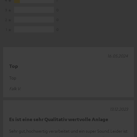
4
1
3
0
2
0
1
0
16.05.2024
Top
Top
Falk V.
13.12.2023
Es ist eine sehr Qualitativ wertvolle Anlage
Sehr gut,hochwertig verarbeitet und ein super Sound.Leider ist