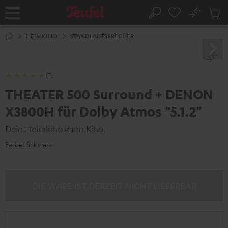
ZUM
NHALT
No
Abs
Startseite
Suche
RINGEN
Artike
im
HEIMKINO
STANDLAUTSPRECHER
Waren
(7)
THEATER 500 Surround + DENON
X3800H für Dolby Atmos "5.1.2"
Dein Heimkino kann Kino.
Farbe:
Schwarz
DIE WARE IST DERZEIT NICHT LIEFERBAR