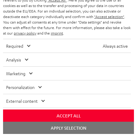
relevant to you by clicking
"Accept All"
. Here you agree to the use of all
cookies as well as to the transfer and processing of your data in countries
Zubehör
outside the EU/EEA. For an individual selection, you can also activate or
deactivate each category individually and confirm with
"Accept selection"
.
You can adjust all consents at any time under "Data settings" and revoke
them with effect for the future. For more information, please also take a look
Notwendiges Zubehör
at our
privacy policy
and the
imprint
.
Bitte prüfe, ob benötigte Verbindungskabel im
Required
Always active
Lieferumfang enthalten sind.
Analysis
Marketing
Personalization
External content
ACCEPT ALL
Chat
High-Speed HDMI® Kabel
APPLY SELECTION
starten
mit Ethernet