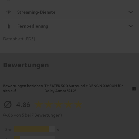
Streaming-Dienste
Fernbedienung
Datenblatt [PDF]
Bewertungen
Bewertungen beziehen
THEATER 500 Surround + DENON X3800H für
sich auf
Dolby Atmos "5.1.2"
4.86
(4.86 von 5 bei 7 Bewertungen)
5
6