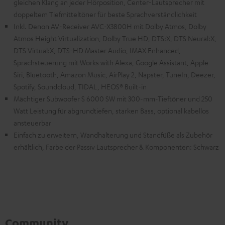
gleichen Klang an jeder Hörposition, Center-Lautsprecher mit
doppeltem Tiefmitteltöner für beste Sprachverständlichkeit
Inkl. Denon AV-Receiver AVC-X3800H mit Dolby Atmos, Dolby
Atmos Height Virtualization, Dolby True HD, DTS:X, DTS Neural:X,
DTS Virtual:X, DTS-HD Master Audio, IMAX Enhanced,
Sprachsteuerung mit Works with Alexa, Google Assistant, Apple
Siri, Bluetooth, Amazon Music, AirPlay 2, Napster, TuneIn, Deezer,
Spotify, Soundcloud, TIDAL, HEOS® Built-in
Mächtiger Subwoofer S 6000 SW mit 300-mm-Tieftöner und 250
Watt Leistung für abgrundtiefen, starken Bass, optional kabellos
ansteuerbar
Einfach zu erweitern, Wandhalterung und Standfüße als Zubehör
erhältlich, Farbe der Passiv Lautsprecher & Komponenten: Schwarz
Community