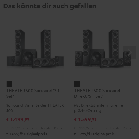
Das könnte dir auch gefallen
THEATER
THEATER
THEATER 500 Surround "5.1-
THEATER 500 Surround
500
500
Set"
Direkt "5.1-Set"
Surround
Surround
Surround-Variante der THEATER
Mit Direktstrahlern für eine
"5.1-
Direkt
500
präzise Ortung
Set"
"5.1-
€ 1.499,
€ 1.599,
99
99
Schwarz
Set"
€ 1.199,
99
Letzter niedrigster Preis
€ 1.299,
99
Letzter niedrigster Preis
Schwarz
99
99
€ 1.699,
Originalpreis
€ 1.799,
Originalpreis