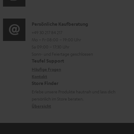
u
m
o
d
a
n
i
K
Persönliche Kaufberatung
t
e
o
o
+49 30 217 84 217
i
n
Mo – Fr 08:00 – 19:00 Uhr
-
n
o
z
Sa 09:00 – 17:30 Uhr
L
t
n
u
Sonn- und Feiertage geschlossen
e
a
e
Teufel Support
m
x
k
n
Häufige Fragen
V
i
Kontakt
t
z
e
Store Finder
k
d
u
r
Erlebe unsere Produkte hautnah und lass dich
o
a
r
s
persönlich im Store beraten.
n
t
G
Übersicht
a
e
a
n
n
r
d
a