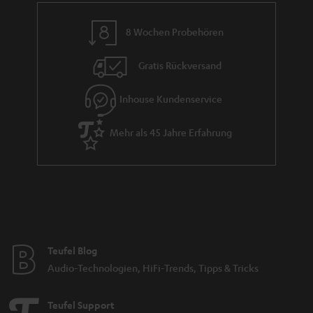
n
8 Wochen Probehören
t
i
Gratis Rückversand
e
Inhouse Kundenservice
Mehr als 45 Jahre Erfahrung
Teufel Blog
Audio-Technologien, HiFi-Trends, Tipps & Tricks
Teufel Support