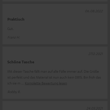
06.08.2022
Praktisch
Gut.
Franz H.
27.12.2021
Schöne Tasche
Mit dieser Tasche fällt man auf alle Fälle immer auf. Die Größe
ist perfekt und das Material ist nun auch kein 0815. Bin froh das
ich sie m
Komplette Bewertung lesen
Robby R.
24.03.2021