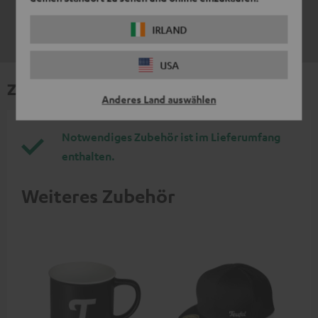
IRLAND
USA
Zubehör
Anderes Land auswählen
Notwendiges Zubehör ist im Lieferumfang
enthalten.
Weiteres Zubehör