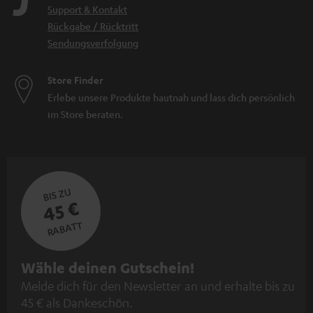
Support & Kontakt
Rückgabe / Rücktritt
Sendungsverfolgung
Store Finder
Erlebe unsere Produkte hautnah und lass dich persönlich
im Store beraten.
BIS ZU
45 €
RABATT
N
Wähle deinen Gutschein!
Melde dich für den Newsletter an und erhalte bis zu
e
45 € als Dankeschön.
w