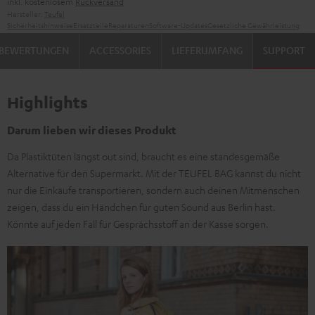
inkl. kostenlosem
Rückversand
Hersteller:
Teufel
Sicherheitshinweise
Ersatzteile
Reparaturen
Software-Updates
Gesetzliche Gewährleistung
BEWERTUNGEN
ACCESSORIES
LIEFERUMFANG
SUPPORT
Highlights
Darum lieben wir dieses Produkt
Da Plastiktüten längst out sind, braucht es eine standesgemäße
Alternative für den Supermarkt. Mit der TEUFEL BAG kannst du nicht
nur die Einkäufe transportieren, sondern auch deinen Mitmenschen
zeigen, dass du ein Händchen für guten Sound aus Berlin hast.
Könnte auf jeden Fall für Gesprächsstoff an der Kasse sorgen.