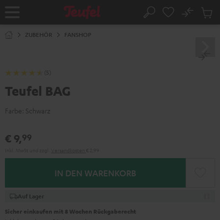
ZUM
NHALT
No
Abs
Startseite
Suche
RINGEN
Artike
im
ZUBEHÖR
FANSHOP
Waren
(5)
Teufel BAG
Farbe:
Schwarz
€ 9,
99
Inkl. MwSt
und zzgl.
Versandkosten
€ 2,99
IN DEN WARENKORB
Auf Lager
Sicher einkaufen mit 8 Wochen Rückgaberecht