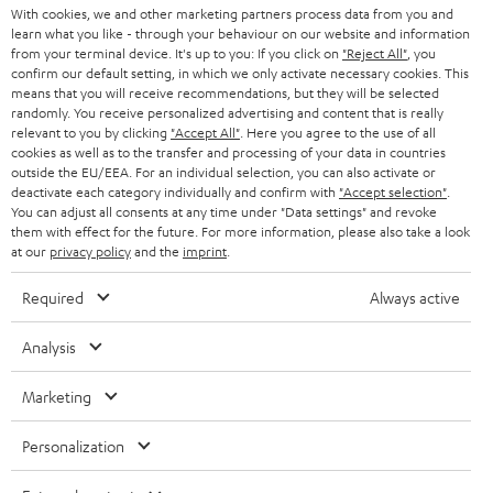
STEREO
With cookies, we and other marketing partners process data from you and
PRESSE & MARKETING
g
learn what you like - through your behaviour on our website and information
ÖSTERREICH
SMART HOME
from your terminal device. It's up to you: If you click on
"Reject All"
, you
GESCHÄFTSKUNDEN
confirm our default setting, in which we only activate necessary cookies. This
means that you will receive recommendations, but they will be selected
SCHWEIZ
BLUETOOTH-LAUTSPRECHER
PARTNERPROGRAMM
randomly. You receive personalized advertising and content that is really
relevant to you by clicking
"Accept All"
. Here you agree to the use of all
KOPFHÖRER
cookies as well as to the transfer and processing of your data in countries
NIEDERLANDE
BLOG
outside the EU/EEA. For an individual selection, you can also activate or
deactivate each category individually and confirm with
"Accept selection"
.
BLUETOOTH-KOPFHÖRER
NEWSLETTER
You can adjust all consents at any time under "Data settings" and revoke
BELGIEN
them with effect for the future. For more information, please also take a look
STEREOANLAGEN
at our
privacy policy
and the
imprint
.
STORES
FRANKREICH
LAUTSPRECHER
Required
Always active
DEINE VORTEILE BEI TEUFEL
POLEN
ULTIMA-SERIE
Analysis
TEUFEL STORY
Technische Änderungen, Tippfehler und Irrtum vorbehalten. Das auf unseren
IN-EAR-KOPFHÖRER
Marketing
SPANIEN
UNSER MANAGEMENT
Fotos abgebildete Zubehör ist nicht im Lieferumfang enthalten. Etwaige
Entsorgungsgebühren für Batterien sind im Preis inbegriffen.
FANSHOP
Personalization
NACHHALTIGKEIT
ITALIEN
©2026 Lautsprecher Teufel GmbH - All rights reserved.
NEUHEITEN