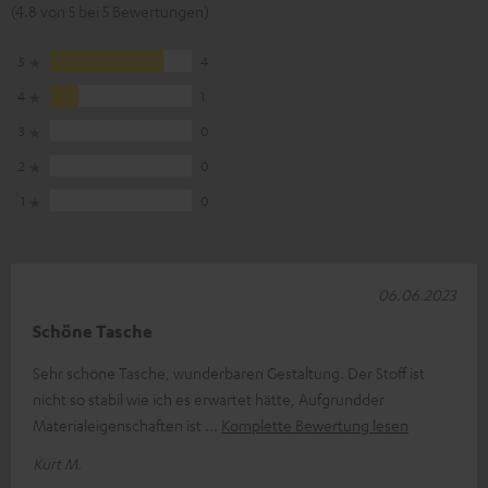
(4.8 von 5 bei 5 Bewertungen)
5
4
4
1
3
0
2
0
1
0
06.06.2023
Schöne Tasche
Sehr schöne Tasche, wunderbaren Gestaltung. Der Stoff ist
nicht so stabil wie ich es erwartet hätte, Aufgrundder
Materialeigenschaften ist
Komplette Bewertung lesen
Kurt M.