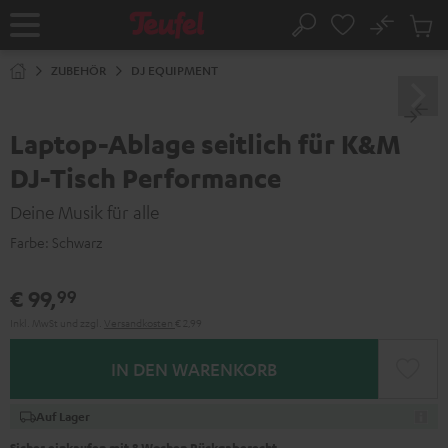
ZUM
NHALT
No
Abs
Startseite
Suche
RINGEN
Artike
im
ZUBEHÖR
DJ EQUIPMENT
Waren
Laptop-Ablage seitlich für K&M
DJ-Tisch Performance
Deine Musik für alle
Farbe:
Schwarz
€ 99,
99
Inkl. MwSt
und zzgl.
Versandkosten
€ 2,99
IN DEN WARENKORB
Auf Lager
Sicher einkaufen mit 8 Wochen Rückgaberecht