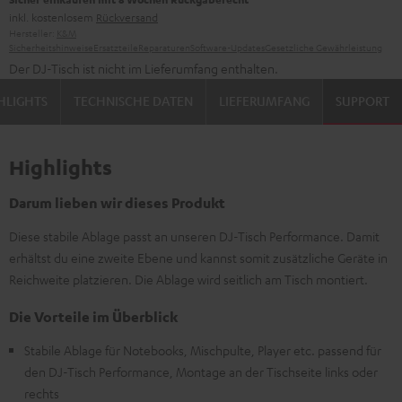
inkl. kostenlosem
Rückversand
Hersteller:
K&M
Sicherheitshinweise
Ersatzteile
Reparaturen
Software-Updates
Gesetzliche Gewährleistung
Der DJ-Tisch ist nicht im Lieferumfang enthalten.
HLIGHTS
TECHNISCHE DATEN
LIEFERUMFANG
SUPPORT
Highlights
Darum lieben wir dieses Produkt
Diese stabile Ablage passt an unseren DJ-Tisch Performance. Damit
erhältst du eine zweite Ebene und kannst somit zusätzliche Geräte in
Reichweite platzieren. Die Ablage wird seitlich am Tisch montiert.
Die Vorteile im Überblick
Stabile Ablage für Notebooks, Mischpulte, Player etc. passend für
den DJ-Tisch Performance, Montage an der Tischseite links oder
rechts