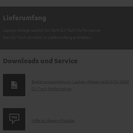
Lieferumfang
Laptop-Ablage seitlich für K&M DJ-Tisch Performance
Der DJ-Tisch ist nicht im Lieferumfang enthalten.
Downloads und Service
D
Bedienungsanleitung: Laptop-Ablage seitlich für K&M
DJ-Tisch Performance
o
k
u
m
P
Hilfe zu diesem Produkt
e
r