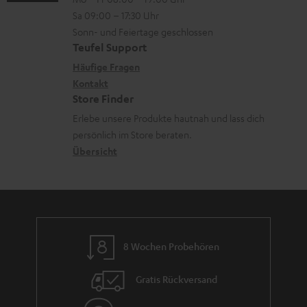
-
n
a
o
z
Sa 09:00 – 17:30 Uhr
L
t
d
n
u
Sonn- und Feiertage geschlossen
e
a
e
e
Teufel Support
m
x
k
n
n
Häufige Fragen
V
i
Kontakt
t
z
e
Store Finder
k
d
u
r
Erlebe unsere Produkte hautnah und lass dich
o
a
r
s
persönlich im Store beraten.
n
t
G
Übersicht
a
e
a
n
n
r
d
a
n
8 Wochen Probehören
t
i
Gratis Rückversand
e