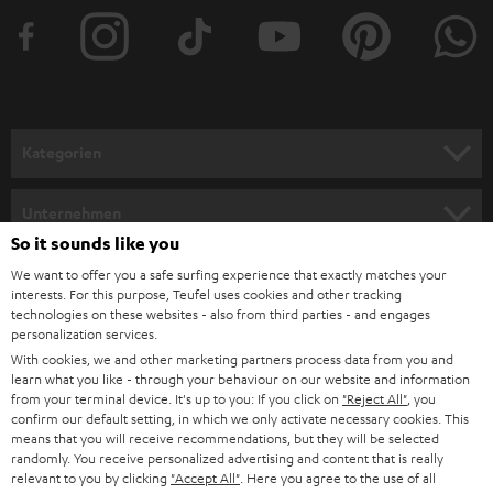
t
e
r
a
n
Kategorien
m
HEIMKINO
e
Unternehmen
l
So it sounds like you
HEIMKINO-KOMPLETTANLAGEN
SUPPORT
d
Teufel Onlineshops
We want to offer you a safe surfing experience that exactly matches your
interests. For this purpose, Teufel uses cookies and other tracking
SOUNDBARS
u
KARRIERE
technologies on these websites - also from third parties - and engages
DEUTSCHLAND
personalization services.
n
STEREO
With cookies, we and other marketing partners process data from you and
PRESSE & MARKETING
g
learn what you like - through your behaviour on our website and information
ÖSTERREICH
SMART HOME
from your terminal device. It's up to you: If you click on
"Reject All"
, you
GESCHÄFTSKUNDEN
confirm our default setting, in which we only activate necessary cookies. This
means that you will receive recommendations, but they will be selected
SCHWEIZ
BLUETOOTH-LAUTSPRECHER
PARTNERPROGRAMM
randomly. You receive personalized advertising and content that is really
relevant to you by clicking
"Accept All"
. Here you agree to the use of all
KOPFHÖRER