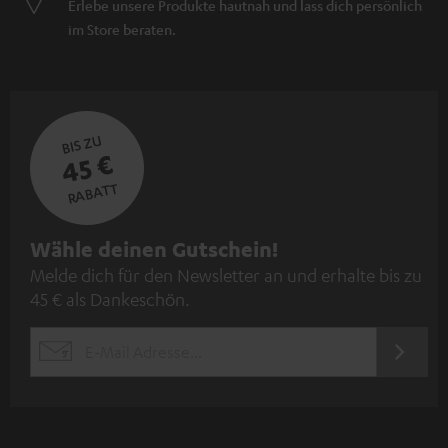
Erlebe unsere Produkte hautnah und lass dich persönlich
im Store beraten.
BIS ZU
45 €
RABATT
N
Wähle deinen Gutschein!
Melde dich für den Newsletter an und erhalte bis zu
e
45 € als Dankeschön.
w
s
JETZT
EMAIL
l
ANME
WIDGET
e
t