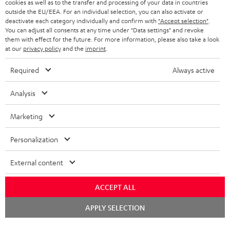
cookies as well as to the transfer and processing of your data in countries
NIEDERLANDE
BLOG
outside the EU/EEA. For an individual selection, you can also activate or
deactivate each category individually and confirm with
"Accept selection"
.
BLUETOOTH-KOPFHÖRER
NEWSLETTER
You can adjust all consents at any time under "Data settings" and revoke
BELGIEN
them with effect for the future. For more information, please also take a look
STEREOANLAGEN
at our
privacy policy
and the
imprint
.
STORES
FRANKREICH
LAUTSPRECHER
Required
Always active
DEINE VORTEILE BEI TEUFEL
POLEN
ULTIMA-SERIE
Analysis
TEUFEL STORY
Technische Änderungen, Tippfehler und Irrtum vorbehalten. Das auf unseren
IN-EAR-KOPFHÖRER
Marketing
SPANIEN
UNSER MANAGEMENT
Fotos abgebildete Zubehör ist nicht im Lieferumfang enthalten. Etwaige
Entsorgungsgebühren für Batterien sind im Preis inbegriffen.
FANSHOP
Personalization
NACHHALTIGKEIT
ITALIEN
©2026 Lautsprecher Teufel GmbH - All rights reserved.
NEUHEITEN
External content
UNSERE WERTE
USA
Impressum
AGB
Datenschutz
Daten-Einstellungen
EU Data Act
BARRIEREFREIHEIT
ACCEPT ALL
Vertrag widerrufen
WEITERE LÄNDER
Chat
APPLY SELECTION
starten