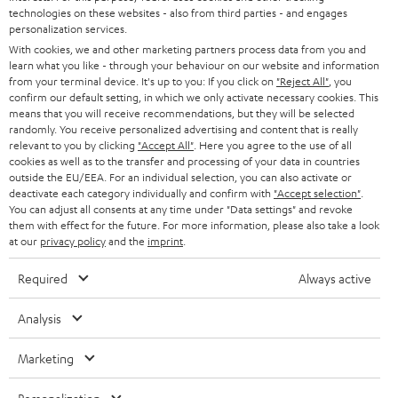
SUPPORT
d
technologies on these websites - also from third parties - and engages
Teufel Onlineshops
personalization services.
SOUNDBARS
u
KARRIERE
With cookies, we and other marketing partners process data from you and
DEUTSCHLAND
learn what you like - through your behaviour on our website and information
n
STEREO
from your terminal device. It's up to you: If you click on
"Reject All"
, you
PRESSE & MARKETING
g
confirm our default setting, in which we only activate necessary cookies. This
ÖSTERREICH
means that you will receive recommendations, but they will be selected
SMART HOME
GESCHÄFTSKUNDEN
randomly. You receive personalized advertising and content that is really
relevant to you by clicking
"Accept All"
. Here you agree to the use of all
SCHWEIZ
BLUETOOTH-LAUTSPRECHER
cookies as well as to the transfer and processing of your data in countries
PARTNERPROGRAMM
outside the EU/EEA. For an individual selection, you can also activate or
KOPFHÖRER
deactivate each category individually and confirm with
"Accept selection"
.
NIEDERLANDE
BLOG
You can adjust all consents at any time under "Data settings" and revoke
them with effect for the future. For more information, please also take a look
BLUETOOTH-KOPFHÖRER
at our
privacy policy
and the
imprint
.
NEWSLETTER
BELGIEN
STEREOANLAGEN
Required
Always active
STORES
FRANKREICH
LAUTSPRECHER
Analysis
DEINE VORTEILE BEI TEUFEL
POLEN
ULTIMA-SERIE
Marketing
TEUFEL STORY
Technische Änderungen, Tippfehler und Irrtum vorbehalten. Das auf unseren
IN-EAR-KOPFHÖRER
SPANIEN
UNSER MANAGEMENT