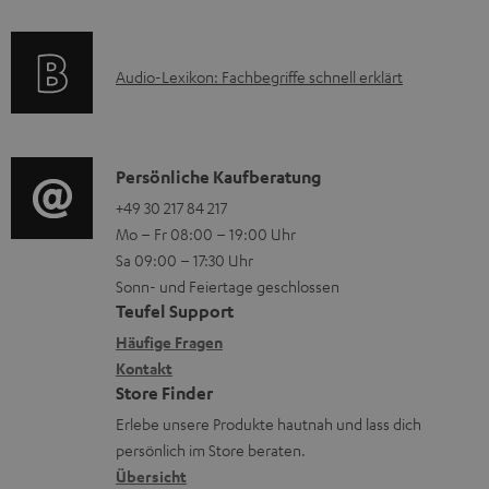
a
f
t
d
o
F
e
A
Audio-Lexikon: Fachbegriffe schnell erklärt
r
A
n
u
m
Q
d
a
s
i
K
Persönliche Kaufberatung
t
o
o
+49 30 217 84 217
i
Mo – Fr 08:00 – 19:00 Uhr
-
n
o
Sa 09:00 – 17:30 Uhr
L
t
n
Sonn- und Feiertage geschlossen
e
a
e
Teufel Support
x
k
n
Häufige Fragen
i
Kontakt
t
z
Store Finder
k
d
u
Erlebe unsere Produkte hautnah und lass dich
o
a
r
persönlich im Store beraten.
n
t
G
Übersicht