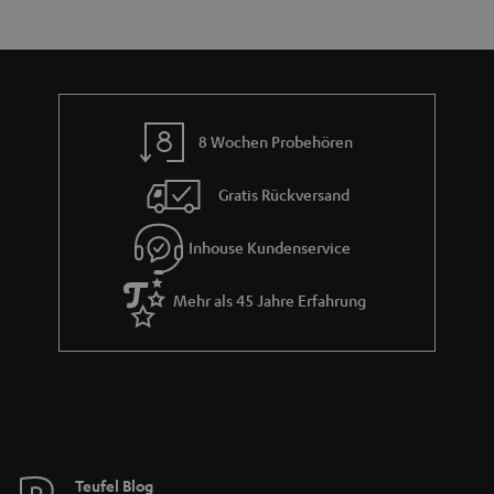
e
a
n
r
a
n
8 Wochen Probehören
t
i
Gratis Rückversand
e
Inhouse Kundenservice
Mehr als 45 Jahre Erfahrung
Teufel Blog