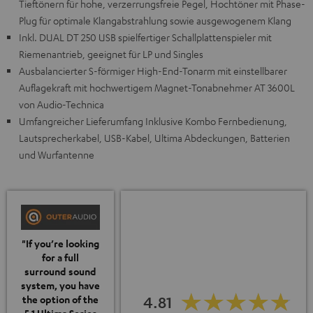
Tieftönern für hohe, verzerrungsfreie Pegel, Hochtöner mit Phase-
Plug für optimale Klangabstrahlung sowie ausgewogenem Klang
Inkl. DUAL DT 250 USB spielfertiger Schallplattenspieler mit
Riemenantrieb, geeignet für LP und Singles
Ausbalancierter S-förmiger High-End-Tonarm mit einstellbarer
Auflagekraft mit hochwertigem Magnet-Tonabnehmer AT 3600L
von Audio-Technica
Umfangreicher Lieferumfang Inklusive Kombo Fernbedienung,
Lautsprecherkabel, USB-Kabel, Ultima Abdeckungen, Batterien
und Wurfantenne
"If you’re looking
for a full
surround sound
system, you have
4.81
the option of the