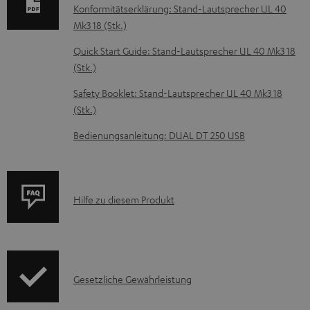
Konformitätserklärung: Stand-Lautsprecher UL 40
t
Mk3 18 (Stk.)
e
Quick Start Guide: Stand-Lautsprecher UL 40 Mk3 18
z
(Stk.)
u
Safety Booklet: Stand-Lautsprecher UL 40 Mk3 18
m
(Stk.)
H
Bedienungsanleitung: DUAL DT 250 USB
e
r
u
P
Hilfe zu diesem Produkt
n
r
t
o
e
d
r
I
Gesetzliche Gewährleistung
u
l
n
k