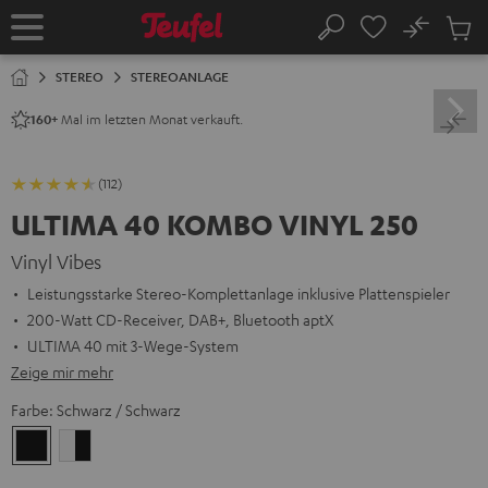
ZUM
NHALT
No
Abs
Startseite
Suche
RINGEN
Artike
im
STEREO
STEREOANLAGE
Waren
Mal im letzten Monat verkauft.
160+
(112)
ULTIMA 40 KOMBO VINYL 250
Vinyl Vibes
Leistungsstarke Stereo-Komplettanlage inklusive Plattenspieler
200-Watt CD-Receiver, DAB+, Bluetooth aptX
ULTIMA 40 mit 3-Wege-System
Zeige mir mehr
Farbe:
Schwarz / Schwarz
Schwarz
Weiß
/
/