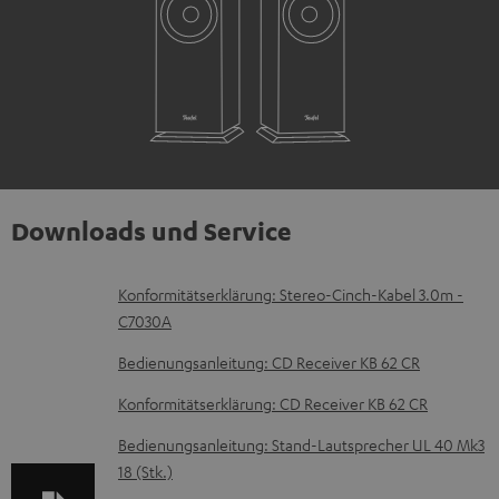
Downloads und Service
D
Konformitätserklärung: Stereo-Cinch-Kabel 3.0m -
C7030A
o
k
Bedienungsanleitung: CD Receiver KB 62 CR
u
Konformitätserklärung: CD Receiver KB 62 CR
m
Bedienungsanleitung: Stand-Lautsprecher UL 40 Mk3
e
18 (Stk.)
n